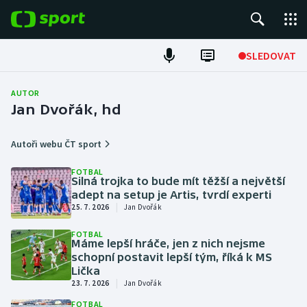
POPULÁRNÍ
SLEDOVAT
ME v atletice
AUTOR
Jan Dvořák, hd
ME v plavání
Autoři webu ČT sport
Fotbal
FOTBAL
Silná trojka to bude mít těžší a největší
Hokej
adept na setup je Artis, tvrdí experti
|
25. 7. 2026
Jan Dvořák
Tenis
FOTBAL
Máme lepší hráče, jen z nich nejsme
DALŠÍ SPORTY
schopní postavit lepší tým, říká k MS
Lička
|
Americký fotbal
NEPŘEHLÉDNĚTE
23. 7. 2026
Jan Dvořák
FOTBAL