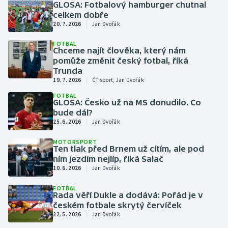
GLOSA: Fotbalový hamburger chutnal
Atletika
Soutěže
celkem dobře
|
20. 7. 2026
Jan Dvořák
Baseball a softbal
Historické návraty
FOTBAL
Chceme najít člověka, který nám
Basketbal
Aplikace ČT sport
pomůže změnit český fotbal, říká
Trunda
|
Biatlon
AZ kvíz
19. 7. 2026
ČT sport, Jan Dvořák
FOTBAL
GLOSA: Česko už na MS donudilo. Co
Boby a skeleton
bude dál?
|
25. 6. 2026
Jan Dvořák
Box
MOTORSPORT
Ten tlak před Brnem už cítím, ale pod
Curling
ním jezdím nejlíp, říká Salač
|
10. 6. 2026
Jan Dvořák
Cyklistika
FOTBAL
Rada věří Dukle a dodává: Pořád je v
Dostihy
českém fotbale skrytý červíček
|
22. 5. 2026
Jan Dvořák
Florbal