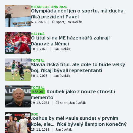
Short track
MILÁN CORTINA 2026
Olympiáda není jen o sportu, má ducha,
říká prezident Pavel
Sportovní střelba
|
6. 2. 2026
ČT sport, Jan Dvořák
Stolní tenis
HÁZENÁ
O titul si na ME házenkářů zahrají
Dánové a Němci
Triatlon
|
30. 1. 2026
Jan Dvořák
Veslování
FOTBAL
Slavia získá titul, ale dole to bude velký
boj, říkají bývalí reprezentanti
Vodní slalom
|
30. 1. 2026
Jan Dvořák
FOTBAL
Volejbal
Koubek jako z nouze ctnost i
NÁZOR
memento
|
19. 12. 2025
ČT sport, Jan Dvořák
Ostatní
BOX
Joshua by měl Paula sundat v prvním
kole, ale..., říká bývalý šampion Konečný
|
25. 11. 2025
Jan Dvořák