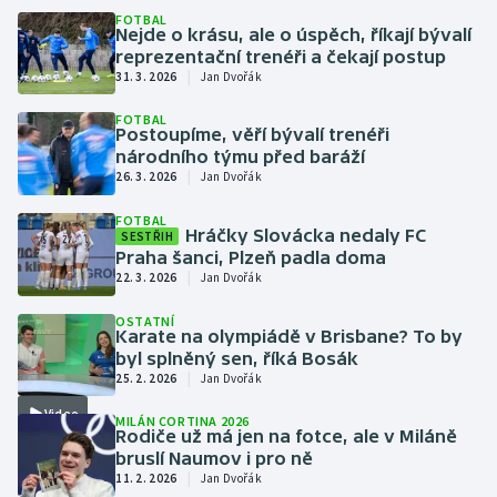
FOTBAL
Moderní pětiboj
Nejde o krásu, ale o úspěch, říkají bývalí
reprezentační trenéři a čekají postup
|
31. 3. 2026
Jan Dvořák
Motorsport
FOTBAL
Postoupíme, věří bývalí trenéři
Olympijské hry
národního týmu před baráží
|
26. 3. 2026
Jan Dvořák
Parasport
FOTBAL
Hráčky Slovácka nedaly FC
SESTŘIH
Plavání
Praha šanci, Plzeň padla doma
|
22. 3. 2026
Jan Dvořák
Plážový volejbal
OSTATNÍ
Karate na olympiádě v Brisbane? To by
Ragby
byl splněný sen, říká Bosák
|
25. 2. 2026
Jan Dvořák
Rychlobruslení
Video
MILÁN CORTINA 2026
Rodiče už má jen na fotce, ale v Miláně
Rychlostní kanoistika
bruslí Naumov i pro ně
|
11. 2. 2026
Jan Dvořák