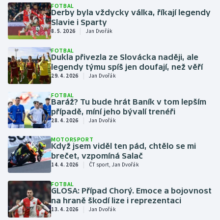
FOTBAL
Derby byla vždycky válka, říkají legendy
Futsal
Slavie i Sparty
|
8. 5. 2026
Jan Dvořák
Golf
FOTBAL
Dukla přivezla ze Slovácka naději, ale
legendy týmu spíš jen doufají, než věří
Gymnastika
|
29. 4. 2026
Jan Dvořák
Házená
FOTBAL
Baráž? Tu bude hrát Baník v tom lepším
případě, míní jeho bývalí trenéři
Jezdectví
|
28. 4. 2026
Jan Dvořák
Judo
MOTORSPORT
Když jsem viděl ten pád, chtělo se mi
brečet, vzpomíná Salač
Krasobruslení
|
14. 4. 2026
ČT sport, Jan Dvořák
FOTBAL
Lezení
GLOSA: Případ Chorý. Emoce a bojovnost
na hraně škodí lize i reprezentaci
|
13. 4. 2026
Jan Dvořák
Lyže a snowboard