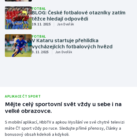
FOTBAL
BLOG: České fotbalové otazníky zatím
těžce hledají odpovědi
|
19. 11. 2025
Jan Dvořák
FOTBAL
V Kataru startuje přehlídka
vycházejících fotbalových hvězd
|
3. 11. 2025
Jan Dvořák
APLIKACE ČT SPORT
Mějte celý sportovní svět vždy u sebe i na
velké obrazovce.
S mobilní aplikací, HbbTV a apkou iVysílání ve své chytré televizi
máte ČT sport vždy po ruce. Sledujte přímé přenosy, články a
bonusový obsah kdekoli a kdykoli.