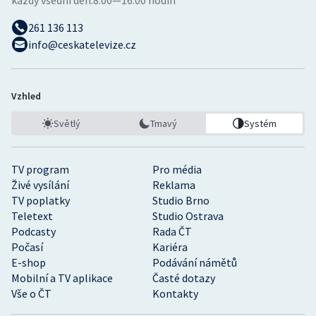
každý všední den:
8:00—16:00 hodin
261 136 113
info@ceskatelevize.cz
Vzhled
Světlý
Tmavý
Systém
TV program
Pro média
Živé vysílání
Reklama
TV poplatky
Studio Brno
Teletext
Studio Ostrava
Podcasty
Rada ČT
Počasí
Kariéra
E-shop
Podávání námětů
Mobilní a TV aplikace
Časté dotazy
Vše o ČT
Kontakty