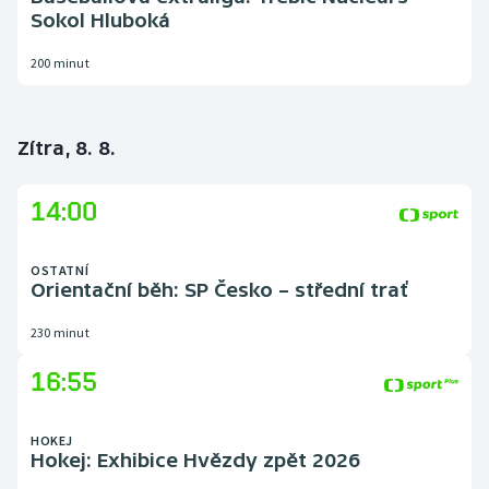
Sokol Hluboká
Gymnastika
200 minut
Házená
Zítra, 8. 8.
Jezdectví
Judo
14:00
Krasobruslení
OSTATNÍ
Orientační běh: SP Česko – střední trať
Lezení
230 minut
Lyže a snowboard
16:55
Moderní pětiboj
HOKEJ
Hokej: Exhibice Hvězdy zpět 2026
Motorsport