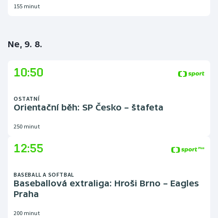
155 minut
Olympijské hry
Parasport
Ne, 9. 8.
Plavání
10:50
Plážový volejbal
OSTATNÍ
Orientační běh: SP Česko – štafeta
Ragby
250 minut
Rychlobruslení
12:55
Rychlostní kanoistika
BASEBALL A SOFTBAL
Short track
Baseballová extraliga: Hroši Brno – Eagles
Praha
Sportovní střelba
200 minut