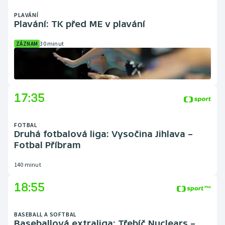
Baseball a softbal
Soutěže
PLAVÁNÍ
Plavání: TK před ME v plavání
Basketbal
Historické návraty
30 minut
ZÁZNAM
Biatlon
Aplikace ČT sport
Boby a skeleton
AZ kvíz
17:35
Box
FOTBAL
Curling
Druhá fotbalová liga: Vysočina Jihlava –
Fotbal Příbram
Dostihy
140 minut
Florbal
18:55
Futsal
BASEBALL A SOFTBAL
Baseballová extraliga: Třebíč Nuclears –
Golf