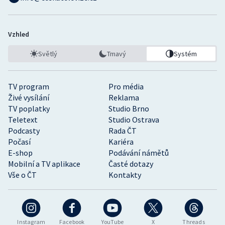
Vzhled
Světlý
Tmavý
Systém
TV program
Pro média
Živé vysílání
Reklama
TV poplatky
Studio Brno
Teletext
Studio Ostrava
Podcasty
Rada ČT
Počasí
Kariéra
E-shop
Podávání námětů
Mobilní a TV aplikace
Časté dotazy
Vše o ČT
Kontakty
Instagram
Facebook
YouTube
X
Threads