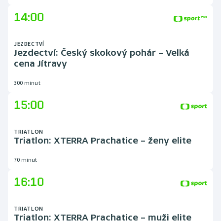
Stolní tenis
14:00
Triatlon
JEZDECTVÍ
Jezdectví: Český skokový pohár – Velká
Veslování
cena Jítravy
Vodní slalom
300 minut
Volejbal
15:00
Ostatní
TRIATLON
Triatlon: XTERRA Prachatice – ženy elite
70 minut
16:10
TRIATLON
Triatlon: XTERRA Prachatice – muži elite