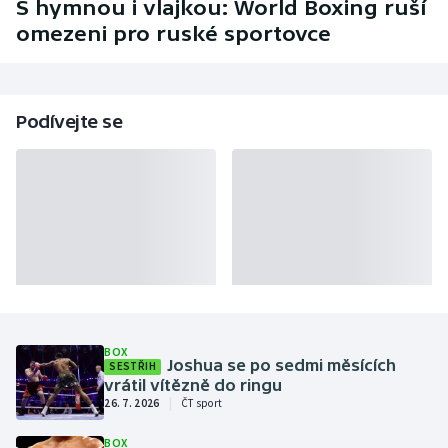
S hymnou i vlajkou: World Boxing ruší
Baseball a softbal
Soutěže
omezeni pro ruské sportovce
Basketbal
Historické návraty
Biatlon
Aplikace ČT sport
Podívejte se
Boby a skeleton
AZ kvíz
Box
Curling
Dostihy
Florbal
BOX
Joshua se po sedmi měsících
SESTŘIH
vrátil vítězně do ringu
Futsal
|
26. 7. 2026
ČT sport
BOX
Golf