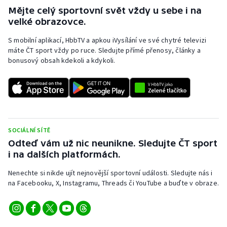
Mějte celý sportovní svět vždy u sebe i na
Olympijské hry
velké obrazovce.
Parasport
S mobilní aplikací, HbbTV a apkou iVysílání ve své chytré televizi
máte ČT sport vždy po ruce. Sledujte přímé přenosy, články a
bonusový obsah kdekoli a kdykoli.
Plavání
Plážový volejbal
Ragby
SOCIÁLNÍ SÍTĚ
Rychlobruslení
Odteď vám už nic neunikne. Sledujte ČT sport
i na dalších platformách.
Rychlostní kanoistika
Nenechte si nikde ujít nejnovější sportovní události. Sledujte nás i
na Facebooku, X, Instagramu, Threads či YouTube a buďte v obraze.
Short track
Sportovní střelba