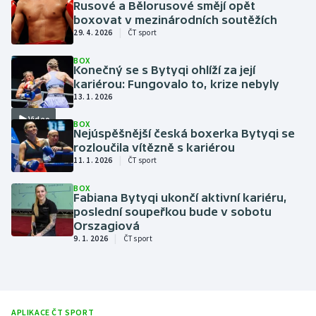
Rusové a Bělorusové smějí opět
boxovat v mezinárodních soutěžích
|
Gymnastika
29. 4. 2026
ČT sport
BOX
Házená
Konečný se s Bytyqi ohlíží za její
kariérou: Fungovalo to, krize nebyly
13. 1. 2026
Jezdectví
Video
BOX
Judo
Nejúspěšnější česká boxerka Bytyqi se
rozloučila vítězně s kariérou
|
11. 1. 2026
ČT sport
Krasobruslení
BOX
Fabiana Bytyqi ukončí aktivní kariéru,
Lezení
poslední soupeřkou bude v sobotu
Orszagiová
Lyže a snowboard
|
9. 1. 2026
ČT sport
Moderní pětiboj
Motorsport
APLIKACE ČT SPORT