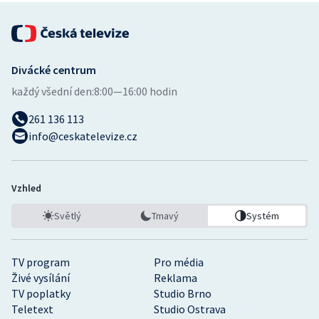
Stolní tenis
Triatlon
Divácké centrum
Veslování
každý všední den:
8:00—16:00 hodin
Vodní slalom
261 136 113
info@ceskatelevize.cz
Volejbal
Ostatní
Vzhled
Světlý
Tmavý
Systém
TV program
Pro média
Živé vysílání
Reklama
TV poplatky
Studio Brno
Teletext
Studio Ostrava