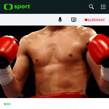
POPULÁRNÍ
SLEDOVAT
Fotbal
Hokej
Tenis
Atletika
Cyklistika
DALŠÍ SPORTY
Americký fotbal
NEPŘEHLÉDNĚTE
BOX