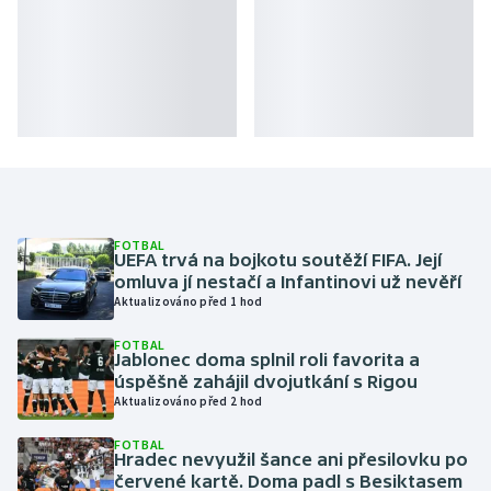
Gymnastika
Házená
Jezdectví
Judo
FOTBAL
Krasobruslení
UEFA trvá na bojkotu soutěží FIFA. Její
omluva jí nestačí a Infantinovi už nevěří
Aktualizováno před 1 hod
Lezení
FOTBAL
Jablonec doma splnil roli favorita a
Lyže a snowboard
úspěšně zahájil dvojutkání s Rigou
Aktualizováno před 2 hod
Moderní pětiboj
FOTBAL
Hradec nevyužil šance ani přesilovku po
Motorsport
červené kartě. Doma padl s Besiktasem