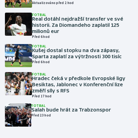
Aktualizováno před 2 hod
Olympijské hry
FOTBAL
Real dotáhl nejdražší transfer ve své
Parasport
historii. Za Diomandeho zaplatil 125
milionů eur
Před 6 hod
Plavání
FOTBAL
Kušej dostal stopku na dva zápasy,
Plážový volejbal
Sparta zaplatí za výtržnosti 300 tisíc
Před 6 hod
Ragby
FOTBAL
Hradec čeká v předkole Evropské ligy
Rychlobruslení
Besiktas, Jablonec v Konferenční lize
změří síly s RFS
Před 17 hod
Rychlostní kanoistika
FOTBAL
Salah bude hrát za Trabzonspor
Short track
Před 23 hod
Sportovní střelba