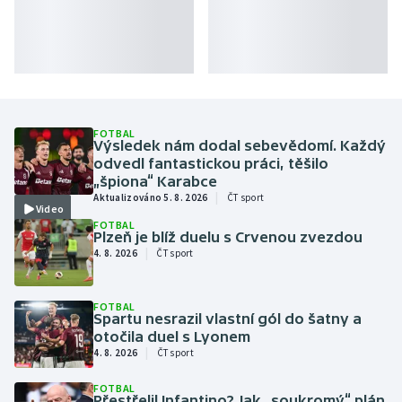
FOTBAL
Výsledek nám dodal sebevědomí. Každý
odvedl fantastickou práci, těšilo
„špiona“ Karabce
|
Aktualizováno 5. 8. 2026
ČT sport
Video
FOTBAL
Plzeň je blíž duelu s Crvenou zvezdou
|
4. 8. 2026
ČT sport
FOTBAL
Spartu nesrazil vlastní gól do šatny a
otočila duel s Lyonem
|
4. 8. 2026
ČT sport
FOTBAL
Přestřelil Infantino? Jak „soukromý“ plán