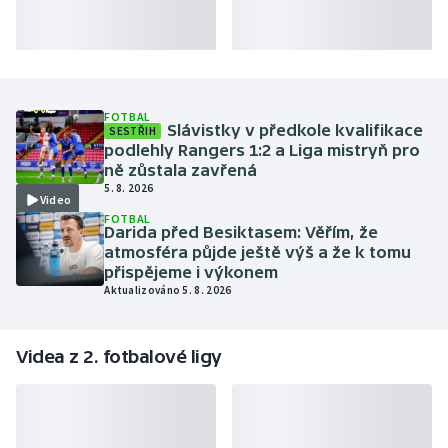
FOTBAL
Slávistky v předkole kvalifikace
SESTŘIH
podlehly Rangers 1:2 a Liga mistryň pro
ně zůstala zavřená
5. 8. 2026
Video
FOTBAL
Darida před Besiktasem: Věřím, že
atmosféra půjde ještě výš a že k tomu
přispějeme i výkonem
Aktualizováno 5. 8. 2026
Videa z 2. fotbalové ligy