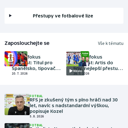
Stolní tenis
Přestupy ve fotbalové lize
Triatlon
Veslování
Zaposlouchejte se
Vše k tématu
Vodní slalom
FOTBAL
FOTBAL
Fotbal fokus
Fotbal fokus
Volejbal
podcast: Titul pro
podcast: Artis do
Španělsko, tipovačka
ligy, nejlepší přestup,
Video
Ostatní
sezony, co štika ligy?
20. 7. 2026
co finále MS?
16. 7. 2026
FOTBAL
RFS je zkušený tým s plno hráči nad 30
let, navíc s nadstandardní výškou,
popisuje Kozel
5. 8. 2026
FOTBAL