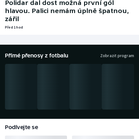
Polidar dal dost možná první gól
Baseball a softbal
Soutěže
hlavou. Palici nemám úplně špatnou,
zářil
Basketbal
Historické návraty
Před 1 hod
Biatlon
Aplikace ČT sport
Boby a skeleton
AZ kvíz
Přímé přenosy z fotbalu
Zobrazit program
Box
Curling
Dostihy
Florbal
Futsal
Podívejte se
Golf