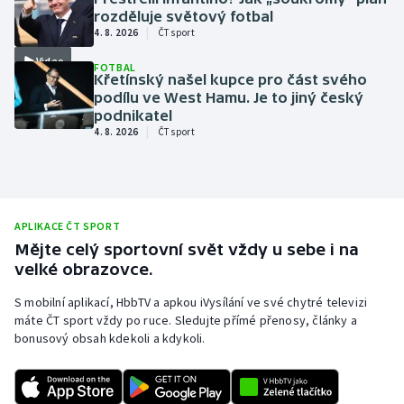
rozděluje světový fotbal
|
4. 8. 2026
ČT sport
Video
FOTBAL
Křetínský našel kupce pro část svého
podílu ve West Hamu. Je to jiný český
podnikatel
|
4. 8. 2026
ČT sport
APLIKACE ČT SPORT
Mějte celý sportovní svět vždy u sebe i na
velké obrazovce.
S mobilní aplikací, HbbTV a apkou iVysílání ve své chytré televizi
máte ČT sport vždy po ruce. Sledujte přímé přenosy, články a
bonusový obsah kdekoli a kdykoli.