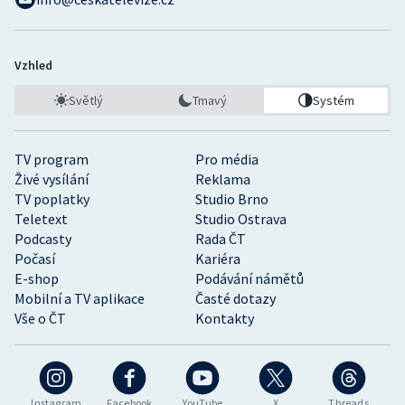
Vzhled
Světlý
Tmavý
Systém
TV program
Pro média
Živé vysílání
Reklama
TV poplatky
Studio Brno
Teletext
Studio Ostrava
Podcasty
Rada ČT
Počasí
Kariéra
E-shop
Podávání námětů
Mobilní a TV aplikace
Časté dotazy
Vše o ČT
Kontakty
Instagram
Facebook
YouTube
X
Threads