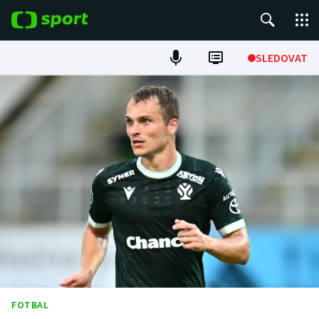
POPULÁRNÍ
SLEDOVAT
Fotbal
Hokej
Tenis
Atletika
Cyklistika
DALŠÍ SPORTY
Americký fotbal
NEPŘEHLÉDNĚTE
FOTBAL