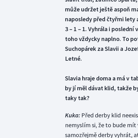
může udržet ještě aspoň mal
naposledy před čtyřmi lety a
3 – 1 – 1. Vyhrála i poslední
toho vždycky naplno. To pot
Suchopárek za Slavii a Joz
Letné.
Slavia hraje doma a má v t
by jí měl dávat klid, takže b
taky tak?
Kuka:
Před derby klid neexis
nemyslím si, že to bude mít 
samozřejmě derby vyhrát, ať 