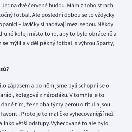
 Jedna dvě červené budou. Mám z toho strach,
točný fotbal. Ale poslední dobou se to vždycky
opanici – lavičky si nadávají mezi sebou. Někdy
a druhé koleji místo toho, aby to bylo obráceně a
h se mýlil a viděl pěkný fotbal, s výhrou Sparty,
asů?
ilo zápasem a po něm jsme byli schopní se o
arádi, kolegové z nároďáku. V tomhle je to
 dané tím, že se oba týmy perou o titul a jsou
 favoriti. Proto je to maličko vyhecovanější než
alinko větší odstupy. Vyhecované to ale bylo