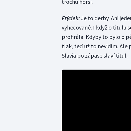
trochu horší.
Frýdek:
Je to derby. Ani je
vyhecované. I když o titulu
prohrála. Kdyby to bylo o pě
tlak, teď už to nevidím. Ale 
Slavia po zápase slaví titul.