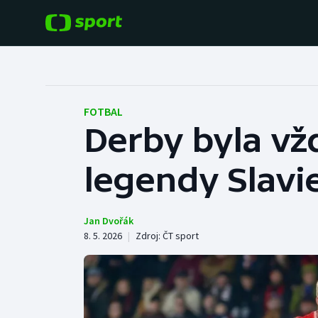
POPULÁRNÍ
DALŠÍ SPORTY
Fotbal
Americký fotbal
FOTBAL
Derby byla vžd
Hokej
Baseball a softbal
legendy Slavie
Tenis
Basketbal
Atletika
Biatlon
Jan Dvořák
8. 5. 2026
|
Zdroj:
ČT sport
Cyklistika
Boby a skeleton
Box