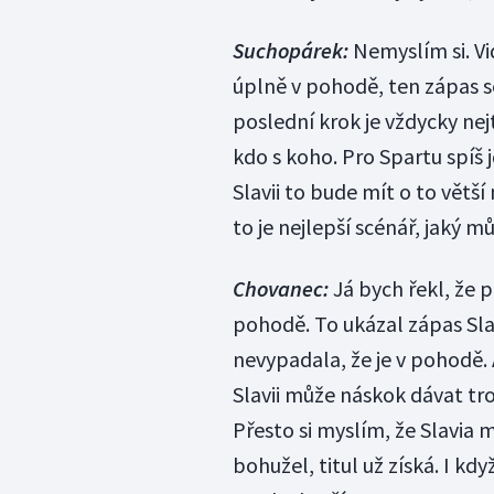
Suchopárek:
Nemyslím si. Vid
úplně v pohodě, ten zápas se
poslední krok je vždycky nej
kdo s koho. Pro Spartu spíš j
Slavii to bude mít o to větší
to je nejlepší scénář, jaký m
Chovanec:
Já bych řekl, že 
pohodě. To ukázal zápas Slav
nevypadala, že je v pohodě.
Slavii může náskok dávat tro
Přesto si myslím, že Slavia
bohužel, titul už získá. I když