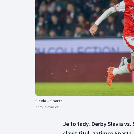
Curling
Dostihy
Florbal
Futsal
Golf
Gymnastika
Slavia – Sparta
Zdroj:
slavia.cz
Je to tady. Derby Slavia vs.
slavit titul, zatímco Sparta