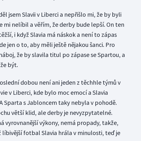
ěl jsem Slavii v Liberci a nepřišlo mi, že by byli
 mi nelíbil a věřím, že derby bude lepší. On ten
těžší, i když Slavia má náskok a není to zápas
de jen o to, aby měli ještě nějakou šanci. Pro
 náboj, že by slavila titul po zápase se Spartou, a
ůže být.
poslední dobou není ani jeden z těchhle týmů v
ie v Liberci, kde bylo moc emocí a Slavia
 A Sparta s Jabloncem taky nebyla v pohodě.
chu větší klid, ale derby je nevyzpytatelné.
 má vyrovnanější výkony, nemá propady, takže,
 líbivější fotbal Slavia hrála v minulosti, teď je