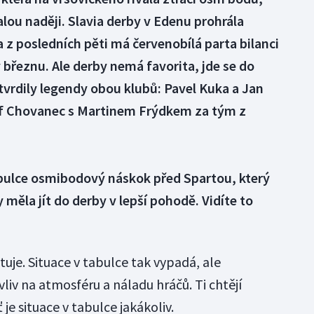
ou naději. Slavia derby v Edenu prohrála
 z posledních pěti má červenobílá parta bilanci
 v březnu. Ale derby nemá favorita, jde se do
vrdily legendy obou klubů: Pavel Kuka a Jan
ef Chovanec s Martinem Frýdkem za tým z
abulce osmibodový náskok před Spartou, který
y měla jít do derby v lepší pohodě. Vidíte to
tuje. Situace v tabulce tak vypadá, ale
vliv na atmosféru a náladu hráčů. Ti chtějí
je situace v tabulce jakákoliv.