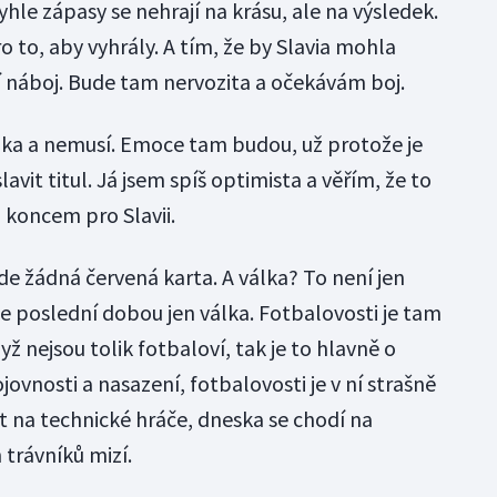
tyhle zápasy se nehrají na krásu, ale na výsledek.
 to, aby vyhrály. A tím, že by Slavia mohla
tší náboj. Bude tam nervozita a očekávám boj.
lka a nemusí. Emoce tam budou, už protože je
vit titul. Já jsem spíš optimista a věřím, že to
koncem pro Slavii.
e žádná červená karta. A válka? To není jen
 je poslední dobou jen válka. Fotbalovosti je tam
ž nejsou tolik fotbaloví, tak je to hlavně o
ojovnosti a nasazení, fotbalovosti je v ní strašně
vat na technické hráče, dneska se chodí na
 trávníků mizí.