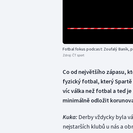
Fotbal fokus podcast: Zoufalý Baník, 
Zdroj:
ČT sport
Co od největšího zápasu, kte
fyzický fotbal, který Spar
víc válka než fotbal a teď j
minimálně odložit korunovac
Kuka:
Derby vždycky byla vá
nejstarších klubů u nás a obr