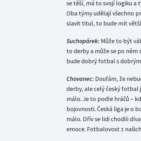
se těší, má to svojí logiku a 
Oba týmy udělají všechno pro
slavit titul, to bude mít vě
Suchopárek:
Může to být vá
to derby a může se po něm sla
bude dobrý fotbal s dobrým 
Chovanec:
Doufám, že nebud
derby, ale celý český fotbal
málo. Je to podle hráčů – kdy
bojovnosti. Česká liga je o b
málo. Dřív se lidi chodili dí
emoce. Fotbalovost z našich