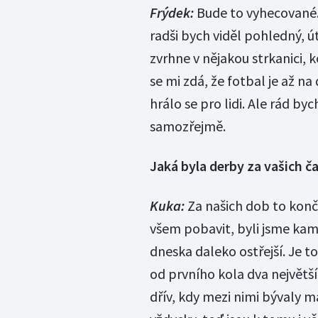
Frýdek:
Bude to vyhecované.
radši bych viděl pohledný, ú
zvrhne v nějakou strkanici, k
se mi zdá, že fotbal je až n
hrálo se pro lidi. Ale rád byc
samozřejmě.
Jaká byla derby za vašich č
Kuka:
Za našich dob to konč
všem pobavit, byli jsme kam
dneska daleko ostřejší. Je to
od prvního kola dva největší
dřív, kdy mezi nimi bývaly m