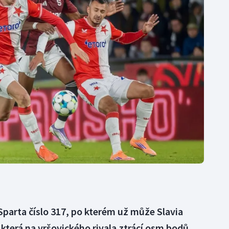
Moderní pětiboj
Triatlon
Motorsport
Veslování
Olympijské hry
Vodní slalom
Parasport
Volejbal
Plavání
Ostatní
Plážový volejbal
 Sparta číslo 317, po kterém už může Slavia
, která na vršovického rivala ztrácí osm bodů,