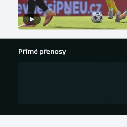
Curling
Dostihy
Florbal
Futsal
Přímé přenosy
Golf
Gymnastika