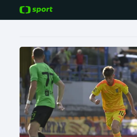
POPULÁRNÍ
DALŠÍ SPORTY
Fotbal
Americký fotbal
Hokej
Baseball a softbal
Tenis
Basketbal
Atletika
Biatlon
Cyklistika
Boby a skeleton
Box