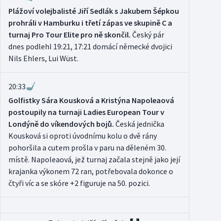
Plážoví volejbalisté Jiří Sedlák s Jakubem Šépkou
prohráli v Hamburku i třetí zápas ve skupině C a
turnaj Pro Tour Elite pro ně skončil.
Český pár
dnes podlehl 19:21, 17:21 domácí německé dvojici
Nils Ehlers, Lui Wüst.
20:33
Golfistky Sára Kousková a Kristýna Napoleaová
postoupily na turnaji Ladies European Tour v
Londýně do víkendových bojů.
Česká jednička
Kousková si oproti úvodnímu kolu o dvě rány
pohoršila a cutem prošla v paru na děleném 30.
místě. Napoleaová, jež turnaj začala stejně jako její
krajanka výkonem 72 ran, potřebovala dokonce o
čtyři víc a se skóre +2 figuruje na 50. pozici.
20:32