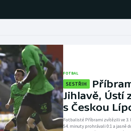
Házená
Ragby
Jezdectví
Rychlobruslení
Rychlostní
Judo
FOTBAL
kanoistika
Příbram
SESTŘIH
Krasobruslení
Short track
Jihlavě, Ústí 
s Českou Líp
Lezení
Sportovní střelba
Lyže a snowboard
Stolní tenis
Fotbalisté Příbrami zvítězili ve 3. 
54. minuty prohrávali 0:1 a jasně