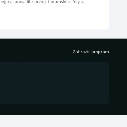
nejprve prosadil z první příbramské střely a
. Jihlava ztratila jednoznačně rozehraný zápas a
. Ústí nad Labem remizovalo doma s nováčkem
nkách 3:3, přestože vedlo o tři góly. Pražská
Zobrazit program