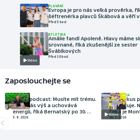
PLAVÁNÍ
Evropa je pro nás velká prověrka, ří
šéftrenérka plavců Škábová a věří v
Před 5 hod
ATLETIKA
Amálie fandí Apoleně. Hlavy máme s
srovnané, říká zkušenější ze sester
Švábíkových
Před 10 hod
Video
Zaposlouchejte se
OSTATNÍ
CYKLISTIKA
Fokus podcast: Musíte mít trému.
Velo fokus 
Kope vás výš a uchovává
pokračuje. N
energii, říká Bernatský po 30
čeká je Mon
Video
letech v BBV
5. 8. 2026
30. 7. 2026