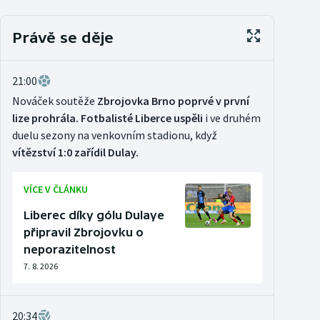
Právě se děje
21:00
Nováček soutěže
Zbrojovka Brno poprvé v první
lize prohrála. Fotbalisté Liberce uspěli
i ve druhém
duelu sezony na venkovním stadionu, když
vítězství 1:0 zařídil Dulay.
VÍCE V ČLÁNKU
Liberec díky gólu Dulaye
připravil Zbrojovku o
neporazitelnost
7. 8. 2026
20:34