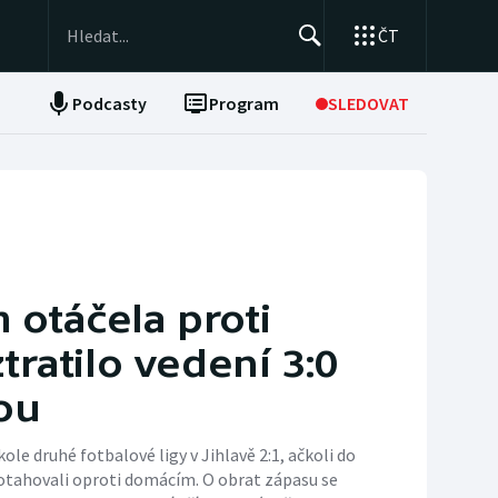
ČT
Podcasty
Program
SLEDOVAT
NEPŘEHLÉDNĚTE
Soutěže
Historické návraty
Aplikace ČT sport
 otáčela proti
AZ kvíz
ztratilo vedení 3:0
ou
kole druhé fotbalové ligy v Jihlavě 2:1, ačkoli do
 dotahovali oproti domácím. O obrat zápasu se