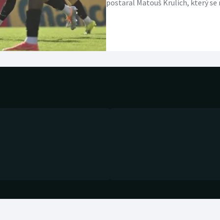
postaral Matouš Krulich, který se 
Moderní pětiboj
Triatlon
druhou branku přidal v 78. minutě
poprvé v nové sezoně inkasovala
Motorsport
Veslování
Českou Lípou po dvou vlastních bra
Dukla si poradila s Kroměříží 2:0
Olympijské hry
Vodní slalom
Parasport
Volejbal
Plavání
Ostatní
Plážový volejbal