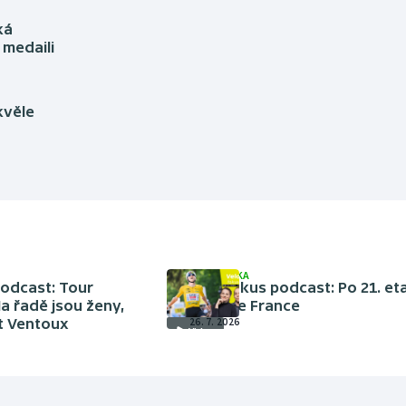
ká
 medaili
kvěle
CYKLISTIKA
podcast: Tour
Velo fokus podcast: Po 21. et
a řadě jsou ženy,
Tour de France
t Ventoux
26. 7. 2026
Video