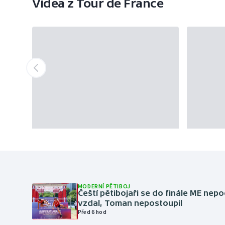
Videa z Tour de France
MODERNÍ PĚTIBOJ
Čeští pětibojaři se do finále ME nepo
vzdal, Toman nepostoupil
Před 6 hod