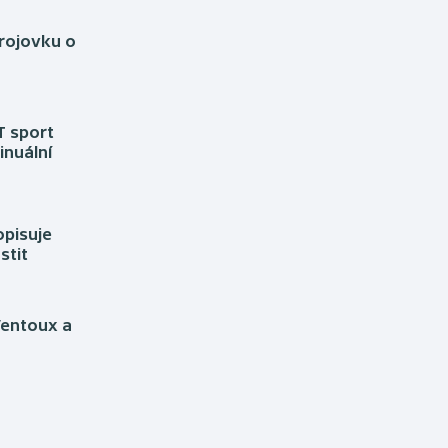
brojovku o
T sport
inuální
opisuje
stit
Ventoux a