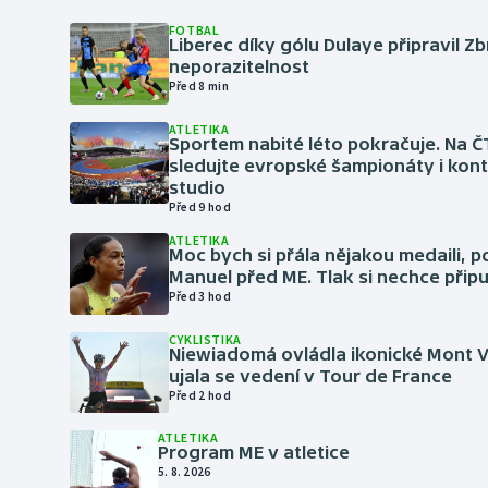
FOTBAL
Liberec díky gólu Dulaye připravil Z
neporazitelnost
Před 8 min
ATLETIKA
Sportem nabité léto pokračuje. Na Č
sledujte evropské šampionáty i kont
studio
Před 9 hod
ATLETIKA
Moc bych si přála nějakou medaili, p
Manuel před ME. Tlak si nechce připu
Před 3 hod
CYKLISTIKA
Niewiadomá ovládla ikonické Mont 
ujala se vedení v Tour de France
Před 2 hod
ATLETIKA
Program ME v atletice
5. 8. 2026