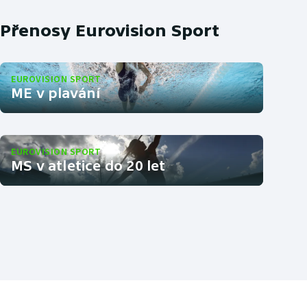
Přenosy Eurovision Sport
EUROVISION SPORT
ME v plavání
EUROVISION SPORT
MS v atletice do 20 let