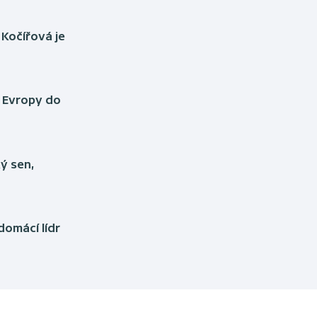
 Kočířová je
ě Evropy do
ký sen,
domácí lídr