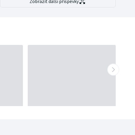
Zobrazit další příspěvky
České volejbalistky zvítězily nad Rumunskem i ve
druhém přípravném zápase
před brněnským
mistrovstvím Evropy. Po čtvrteční výhře 3:0, kdy
pro sebe získaly i dodatečný set, dnes v Táboře
udolaly soupeřky 3:2 na sety. Domácí hráčky sice
ztratily vedení 2:0, ale rozhodující tie-break vyhrály
15:10.
19:36
Hokejisté mistrovských
Pardubic
vstoupili vítězně
do přípravy na nový extraligový ročník, když v České
Třebové
porazili Žilinu 3:2
. Dynamo ještě v
polovině utkání prohrávalo 0:2, následně ale utkání
otočilo. Vítězný gól vstřelil v 50. minutě útočník
Robin Kaplan.