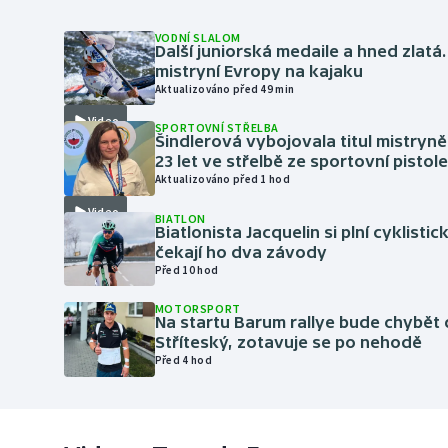
VODNÍ SLALOM
Další juniorská medaile a hned zlatá.
mistryní Evropy na kajaku
Aktualizováno před 49 min
Video
SPORTOVNÍ STŘELBA
Šindlerová vybojovala titul mistryn
23 let ve střelbě ze sportovní pistole
Aktualizováno před 1 hod
Video
BIATLON
Biatlonista Jacquelin si plní cyklistic
čekají ho dva závody
Před 10 hod
MOTORSPORT
Na startu Barum rallye bude chybět 
Stříteský, zotavuje se po nehodě
Před 4 hod