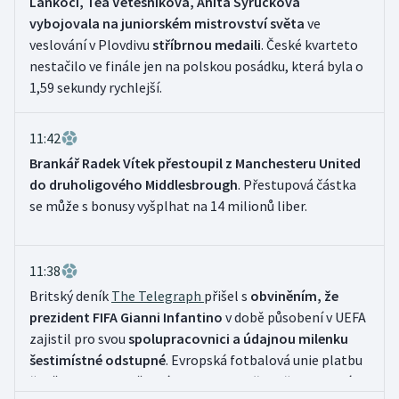
Lankočí, Tea Vetešníková, Anita Syrůčková
Stolní tenis
vybojovala na juniorském mistrovství světa
ve
veslování v Plovdivu
stříbrnou medaili
. České kvarteto
Triatlon
nestačilo ve finále jen na polskou posádku, která byla o
1,59 sekundy rychlejší.
Veslování
11:42
Vodní slalom
Brankář Radek Vítek přestoupil z Manchesteru United
Volejbal
do druholigového Middlesbrough
. Přestupová částka
se může s bonusy vyšplhat na 14 milionů liber.
Ostatní
11:38
Britský deník
The Telegraph
přišel s
obviněním, že
prezident FIFA Gianni Infantino
v době působení v UEFA
zajistil pro svou
spolupracovnici a údajnou milenku
šestimístné odstupné
. Evropská fotbalová unie platbu
ženě potvrdila, světová federace popřela, že by se její