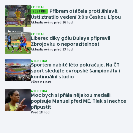
FOTBAL
Příbram otáčela proti Jihlavě,
SESTŘIH
Ústí ztratilo vedení 3:0 s Českou Lípou
Aktualizováno před 16 hod
Video
FOTBAL
Liberec díky gólu Dulaye připravil
Zbrojovku o neporazitelnost
Aktualizováno před 13 hod
ATLETIKA
Sportem nabité léto pokračuje. Na ČT
sport sledujte evropské šampionáty i
kontinuální studio
Včera v 11:39
ATLETIKA
Moc bych si přála nějakou medaili,
popisuje Manuel před ME. Tlak si nechce
připustit
Před 18 hod