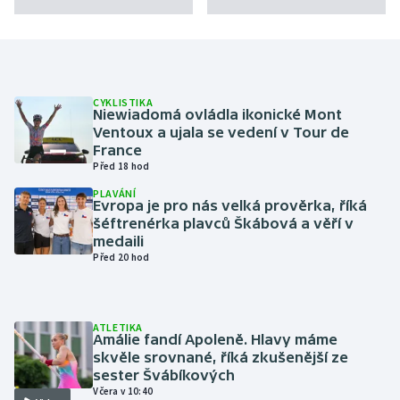
CYKLISTIKA
Niewiadomá ovládla ikonické Mont
Ventoux a ujala se vedení v Tour de
France
Před 18 hod
PLAVÁNÍ
Evropa je pro nás velká prověrka, říká
šéftrenérka plavců Škábová a věří v
medaili
Před 20 hod
ATLETIKA
Amálie fandí Apoleně. Hlavy máme
skvěle srovnané, říká zkušenější ze
sester Švábíkových
Včera v 10:40