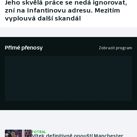
Jeho skvělá práce se nedá ignorovat,
Baseball a softbal
Soutěže
zní na Infantinovu adresu. Mezitím
vyplouvá další skandál
Basketbal
Historické návraty
Biatlon
Aplikace ČT sport
Přímé přenosy
Zobrazit program
Boby a skeleton
AZ kvíz
Box
Curling
Dostihy
Florbal
Futsal
FOTBAL
Vítek definitivně opouští Manchester
Golf