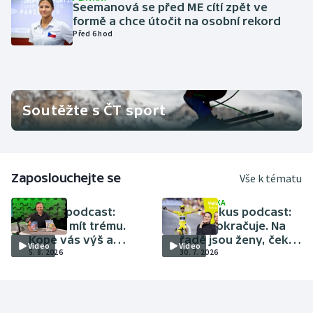
pěti soutěžních startech tak zaznamenal čtyři branky
.
Seemanová se před ME cítí zpět ve
formě a chce útočit na osobní rekord
Před 6 hod
Soutěžte s ČT sport
Zaposlouchejte se
Vše k tématu
OSTATNÍ
CYKLISTIKA
Fokus podcast:
Velo fokus podcast:
Musíte mít trému.
Tour pokračuje. Na
Kope vás výš a
řadě jsou ženy, čeká
Video
Video
uchovává energii,
5. 8. 2026
je Mont Ventoux
30. 7. 2026
říká Bernatský po 30
letech v BBV