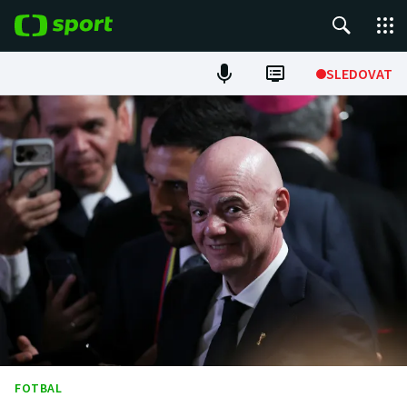
POPULÁRNÍ
SLEDOVAT
Fotbal
Hokej
Tenis
Atletika
Cyklistika
DALŠÍ SPORTY
Americký fotbal
NEPŘEHLÉDNĚTE
FOTBAL