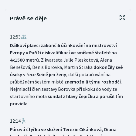
Olympijské hry
Právě se děje
Parasport
12:53
Plavání
Dálkoví plavci zakončili účinkování na mistrovství
Evropy v Paříži diskvalifikací ve smíšené štafetě na
Plážový volejbal
4x1500 metrů.
Z kvarteta Julie Pleskotová, Alena
Benešová, Denis Borovka, Martin Straka
dokončily své
Ragby
úseky v řece Seině jen ženy
, další pokračování na
průběžném šestém místě
znemožnili týmu rozhodčí
.
Rychlobruslení
Nejmladší člen sestavy Borovka při skoku do vody ze
startovního mola
sundal z hlavy čepičku a porušil tím
Rychlostní kanoistika
pravidla
.
Short track
12:14
Sportovní střelba
Párová čtyřka ve složení Terezie Cikánková, Diana