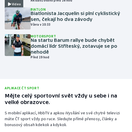
Aktualizováno před 16 hod
Video
BIATLON
Biatlonista Jacquelin si plní cyklistický
sen, čekají ho dva závody
Včera v 10:33
MOTORSPORT
Na startu Barum rallye bude chybět
domácí lídr Stříteský, zotavuje se po
nehodě
Před 19 hod
APLIKACE ČT SPORT
Mějte celý sportovní svět vždy u sebe i na
velké obrazovce.
S mobilní aplikací, HbbTV a apkou iVysílání ve své chytré televizi
máte ČT sport vždy po ruce. Sledujte přímé přenosy, články a
bonusový obsah kdekoli a kdykoli.