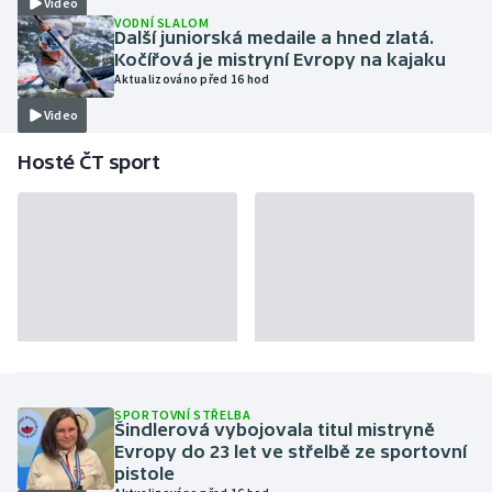
Video
VODNÍ SLALOM
Další juniorská medaile a hned zlatá.
Kočířová je mistryní Evropy na kajaku
Aktualizováno před 16 hod
Video
Hosté ČT sport
SPORTOVNÍ STŘELBA
Šindlerová vybojovala titul mistryně
Evropy do 23 let ve střelbě ze sportovní
pistole