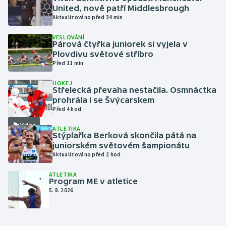
United, nově patří Middlesbrough
Aktualizováno před 34 min
Gymnastika
VESLOVÁNÍ
Párová čtyřka juniorek si vyjela v
Házená
Plovdivu světové stříbro
Před 11 min
Jezdectví
HOKEJ
Střelecká převaha nestačila. Osmnáctka
Judo
prohrála i se Švýcarskem
Před 4 hod
Krasobruslení
Video
ATLETIKA
Stýplařka Berková skončila pátá na
Lezení
juniorském světovém šampionátu
Aktualizováno před 2 hod
Lyže a snowboard
ATLETIKA
Program ME v atletice
5. 8. 2026
Moderní pětiboj
Motorsport