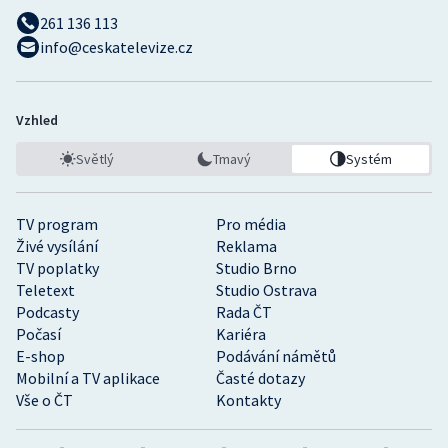
261 136 113
info@ceskatelevize.cz
Vzhled
Světlý
Tmavý
Systém
TV program
Pro média
Živé vysílání
Reklama
TV poplatky
Studio Brno
Teletext
Studio Ostrava
Podcasty
Rada ČT
Počasí
Kariéra
E-shop
Podávání námětů
Mobilní a TV aplikace
Časté dotazy
Vše o ČT
Kontakty