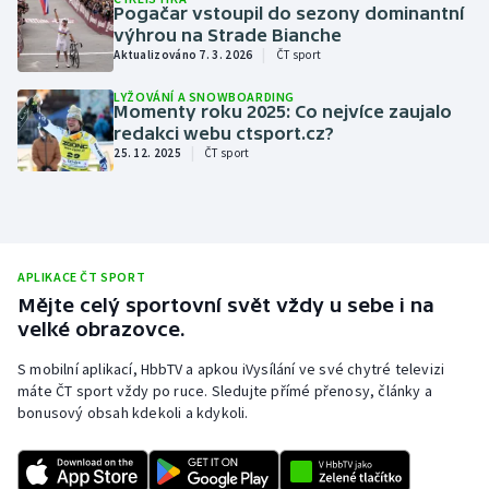
Pogačar vstoupil do sezony dominantní
Stolní tenis
výhrou na Strade Bianche
|
Aktualizováno 7. 3. 2026
ČT sport
Triatlon
LYŽOVÁNÍ A SNOWBOARDING
Momenty roku 2025: Co nejvíce zaujalo
Veslování
redakci webu ctsport.cz?
|
25. 12. 2025
ČT sport
Vodní slalom
Volejbal
Ostatní
APLIKACE ČT SPORT
Mějte celý sportovní svět vždy u sebe i na
velké obrazovce.
S mobilní aplikací, HbbTV a apkou iVysílání ve své chytré televizi
máte ČT sport vždy po ruce. Sledujte přímé přenosy, články a
bonusový obsah kdekoli a kdykoli.