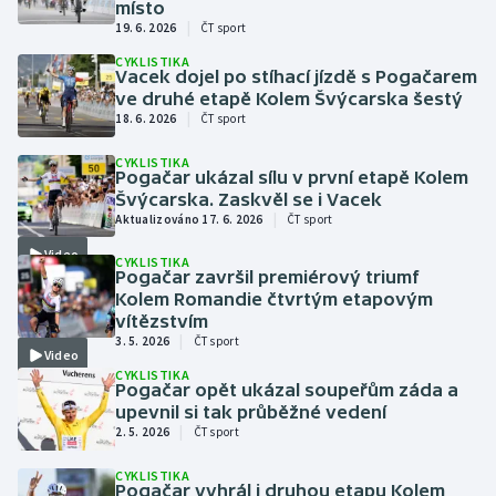
místo
|
19. 6. 2026
ČT sport
Gymnastika
CYKLISTIKA
Vacek dojel po stíhací jízdě s Pogačarem
ve druhé etapě Kolem Švýcarska šestý
Házená
|
18. 6. 2026
ČT sport
Jezdectví
CYKLISTIKA
Pogačar ukázal sílu v první etapě Kolem
Švýcarska. Zaskvěl se i Vacek
Judo
|
Aktualizováno 17. 6. 2026
ČT sport
Video
Krasobruslení
CYKLISTIKA
Pogačar završil premiérový triumf
Kolem Romandie čtvrtým etapovým
Lezení
vítězstvím
|
3. 5. 2026
ČT sport
Video
Lyže a snowboard
CYKLISTIKA
Pogačar opět ukázal soupeřům záda a
upevnil si tak průběžné vedení
Moderní pětiboj
|
2. 5. 2026
ČT sport
Motorsport
CYKLISTIKA
Pogačar vyhrál i druhou etapu Kolem