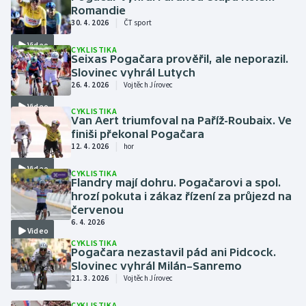
Romandie
Olympijské hry
|
30. 4. 2026
ČT sport
Video
CYKLISTIKA
Parasport
Seixas Pogačara prověřil, ale neporazil.
Slovinec vyhrál Lutych
|
Plavání
26. 4. 2026
Vojtěch Jírovec
Video
CYKLISTIKA
Plážový volejbal
Van Aert triumfoval na Paříž-Roubaix. Ve
finiši překonal Pogačara
|
12. 4. 2026
hor
Ragby
Video
CYKLISTIKA
Flandry mají dohru. Pogačarovi a spol.
Rychlobruslení
hrozí pokuta i zákaz řízení za průjezd na
červenou
Rychlostní kanoistika
6. 4. 2026
Video
CYKLISTIKA
Short track
Pogačara nezastavil pád ani Pidcock.
Slovinec vyhrál Milán–Sanremo
|
21. 3. 2026
Vojtěch Jírovec
Sportovní střelba
CYKLISTIKA