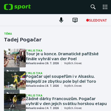
POPULÁRNÍ
SLEDOVAT
Fotbal
TÉMA
Tadej Pogačar
Hokej
CYKLISTIKA
Tour je u konce. Dramatické pařížské
Tenis
finále vyhrál van der Poel
|
Aktualizováno 26. 7. 2026
Vojtěch Jírovec
Atletika
Video
CYKLISTIKA
Pogačar ujel soupeřům i v Alsasku.
Cyklistika
Nejlepší ze zbytku pole byl del Toro
|
Aktualizováno 18. 7. 2026
Vojtěch Jírovec
DALŠÍ SPORTY
Video
CYKLISTIKA
Žádné dárky Francouzům. Pogačar
Americký fotbal
NEPŘEHLÉDNĚTE
vyhrál v den jejich svátku horskou etapu
|
Aktualizováno 14. 7. 2026
Vojtěch Jírovec