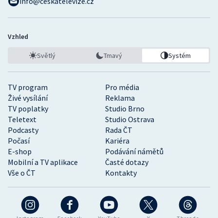
info@ceskatelevize.cz
Vzhled
Světlý
Tmavý
Systém
TV program
Pro média
Živé vysílání
Reklama
TV poplatky
Studio Brno
Teletext
Studio Ostrava
Podcasty
Rada ČT
Počasí
Kariéra
E-shop
Podávání námětů
Mobilní a TV aplikace
Časté dotazy
Vše o ČT
Kontakty