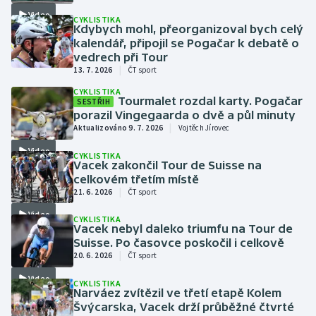
Baseball a softbal
Soutěže
Video
CYKLISTIKA
Kdybych mohl, přeorganizoval bych celý
kalendář, připojil se Pogačar k debatě o
Basketbal
Historické návraty
vedrech při Tour
|
13. 7. 2026
ČT sport
Biatlon
Aplikace ČT sport
CYKLISTIKA
Tourmalet rozdal karty. Pogačar
SESTŘIH
Boby a skeleton
AZ kvíz
porazil Vingegaarda o dvě a půl minuty
|
Aktualizováno 9. 7. 2026
Vojtěch Jírovec
Box
Video
CYKLISTIKA
Vacek zakončil Tour de Suisse na
Curling
celkovém třetím místě
|
21. 6. 2026
ČT sport
Dostihy
Video
CYKLISTIKA
Vacek nebyl daleko triumfu na Tour de
Suisse. Po časovce poskočil i celkově
Florbal
|
20. 6. 2026
ČT sport
Video
Futsal
CYKLISTIKA
Narváez zvítězil ve třetí etapě Kolem
Švýcarska, Vacek drží průběžné čtvrté
Golf