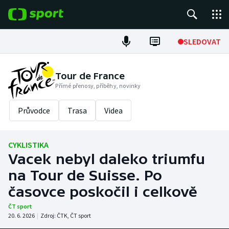
POPULÁRNÍ
SLEDOVAT
Fotbal
Tour de France
Přímé přenosy, příběhy, novinky
Hokej
Průvodce
Trasa
Videa
Tenis
Atletika
CYKLISTIKA
Vacek nebyl daleko triumfu
Cyklistika
na Tour de Suisse. Po
DALŠÍ SPORTY
časovce poskočil i celkově
ČT sport
Americký fotbal
NEPŘEHLÉDNĚTE
20. 6. 2026
|
Zdroj:
ČTK
,
ČT sport