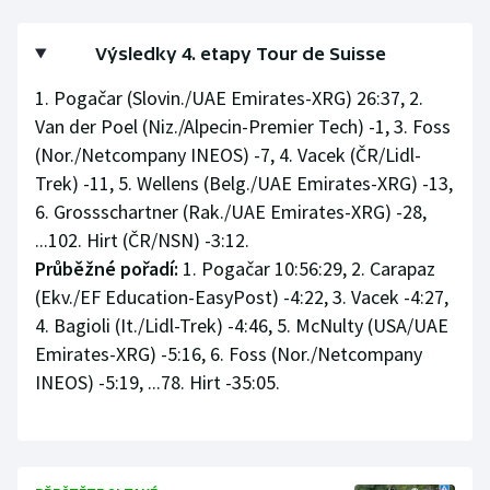
Olympijské hry
Výsledky 4. etapy Tour de Suisse
Parasport
1. Pogačar (Slovin./UAE Emirates-XRG) 26:37, 2.
Van der Poel (Niz./Alpecin-Premier Tech) -1, 3. Foss
Plavání
(Nor./Netcompany INEOS) -7, 4. Vacek (ČR/Lidl-
Trek) -11, 5. Wellens (Belg./UAE Emirates-XRG) -13,
Plážový volejbal
6. Grossschartner (Rak./UAE Emirates-XRG) -28,
...102. Hirt (ČR/NSN) -3:12.
Ragby
Průběžné pořadí:
1. Pogačar 10:56:29, 2. Carapaz
(Ekv./EF Education-EasyPost) -4:22, 3. Vacek -4:27,
Rychlobruslení
4. Bagioli (It./Lidl-Trek) -4:46, 5. McNulty (USA/UAE
Rychlostní kanoistika
Emirates-XRG) -5:16, 6. Foss (Nor./Netcompany
INEOS) -5:19, ...78. Hirt -35:05.
Short track
Sportovní střelba