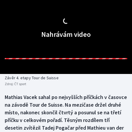
Baseball a softbal
Soutěže
Basketbal
Historické návraty
Biatlon
Aplikace ČT sport
Nahrávám video
Boby a skeleton
AZ kvíz
Box
Curling
Závěr 4. etapy Tour de Suisse
Zdroj:
ČT sport
Dostihy
Mathias Vacek sahal po nejvyšších příčkách v časovce
Florbal
na závodě Tour de Suisse. Na mezičase držel druhé
místo, nakonec skončil čtvrtý a posunul se na třetí
Futsal
příčku v celkovém pořadí. Těsným rozdílem tří
desetin zvítězil Tadej Pogačar před Mathieu van der
Golf