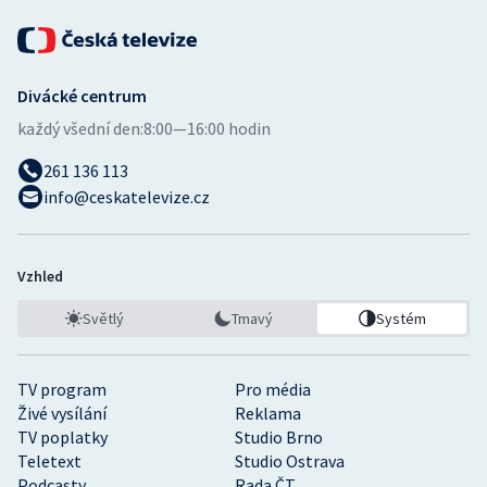
Divácké centrum
každý všední den:
8:00—16:00 hodin
261 136 113
info@ceskatelevize.cz
Vzhled
Světlý
Tmavý
Systém
TV program
Pro média
Živé vysílání
Reklama
TV poplatky
Studio Brno
Teletext
Studio Ostrava
Podcasty
Rada ČT