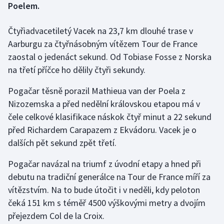
Poelem.
Gymnastika
Čtyřiadvacetiletý Vacek na 23,7 km dlouhé trase v
Aarburgu za čtyřnásobným vítězem Tour de France
Házená
zaostal o jedenáct sekund. Od Tobiase Fosse z Norska
na třetí příčce ho dělily čtyři sekundy.
Jezdectví
Pogačar těsně porazil Mathieua van der Poela z
Judo
Nizozemska a před nedělní královskou etapou má v
čele celkové klasifikace náskok čtyř minut a 22 sekund
Krasobruslení
před Richardem Carapazem z Ekvádoru. Vacek je o
dalších pět sekund zpět třetí.
Lezení
Pogačar navázal na triumf z úvodní etapy a hned při
Lyže a snowboard
debutu na tradiční generálce na Tour de France míří za
vítězstvím. Na to bude útočit i v neděli, kdy peloton
Moderní pětiboj
čeká 151 km s téměř 4500 výškovými metry a dvojím
přejezdem Col de la Croix.
Motorsport