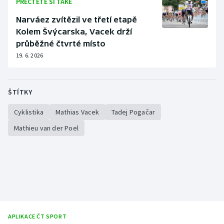
PŘEČTĚTE SI TAKÉ
Stolní tenis
Narváez zvítězil ve třetí etapě
Triatlon
Kolem Švýcarska, Vacek drží
průběžné čtvrté místo
Veslování
19. 6. 2026
Vodní slalom
ŠTÍTKY
Volejbal
Cyklistika
Mathias Vacek
Tadej Pogačar
Ostatní
Mathieu van der Poel
APLIKACE ČT SPORT