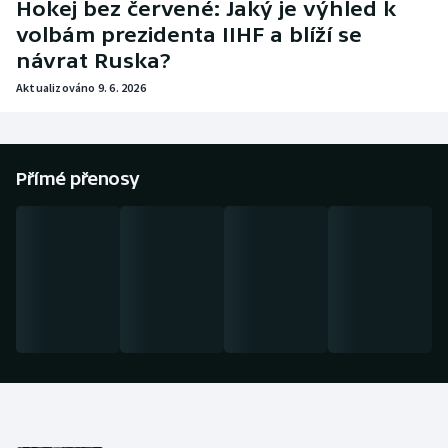
Hokej bez červené: Jaký je výhled k
Baseball a softbal
Soutěže
volbám prezidenta IIHF a blíží se
návrat Ruska?
Basketbal
Historické návraty
Aktualizováno 9. 6. 2026
Biatlon
Aplikace ČT sport
Boby a skeleton
AZ kvíz
Přímé přenosy
Box
Curling
Dostihy
Florbal
Futsal
Golf