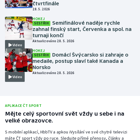
čtvrtfinále
28. 5. 2026
HOKEJ
Semifinálové naděje rychle
SESTŘIH
zahnal finský start, Červenka a spol. na
turnaji končí
Aktualizováno 28. 5. 2026
Video
HOKEJ
Domácí Švýcarsko si zahraje o
SESTŘIH
medaile, postup slaví také Kanada a
Norsko
Aktualizováno 28. 5. 2026
Video
APLIKACE ČT SPORT
Mějte celý sportovní svět vždy u sebe i na
velké obrazovce.
S mobilní aplikací, HbbTV a apkou iVysílání ve své chytré televizi
máte ČT sport vždy po ruce. Sledujte přímé přenosy, články a