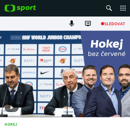
POPULÁRNÍ
SLEDOVAT
Fotbal
Hokej
Tenis
Atletika
Cyklistika
DALŠÍ SPORTY
Americký fotbal
NEPŘEHLÉDNĚTE
HOKEJ