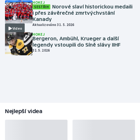
HOKEJ
Norové slaví historickou medaili
SESTŘIH
i přes závěrečné zmrtvýchvstání
Kanady
Aktualizováno 31. 5. 2026
Video
HOKEJ
Bergeron, Ambühl, Krueger a další
legendy vstoupili do Síně slávy IIHF
31. 5. 2026
Nejlepší videa