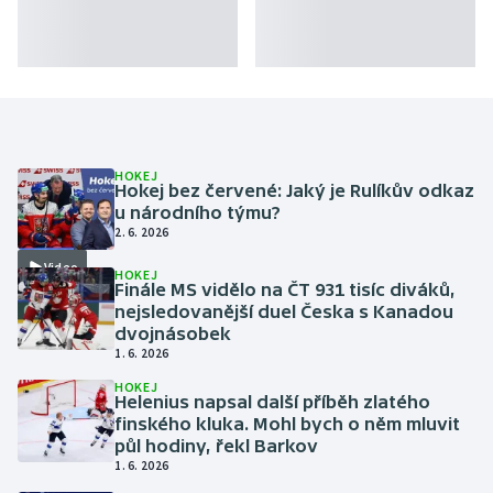
Olympijské hry
Parasport
Plavání
HOKEJ
Hokej bez červené: Jaký je Rulíkův odkaz
Plážový volejbal
u národního týmu?
2. 6. 2026
Ragby
Video
HOKEJ
Finále MS vidělo na ČT 931 tisíc diváků,
Rychlobruslení
nejsledovanější duel Česka s Kanadou
dvojnásobek
Rychlostní kanoistika
1. 6. 2026
HOKEJ
Short track
Helenius napsal další příběh zlatého
finského kluka. Mohl bych o něm mluvit
půl hodiny, řekl Barkov
Sportovní střelba
1. 6. 2026