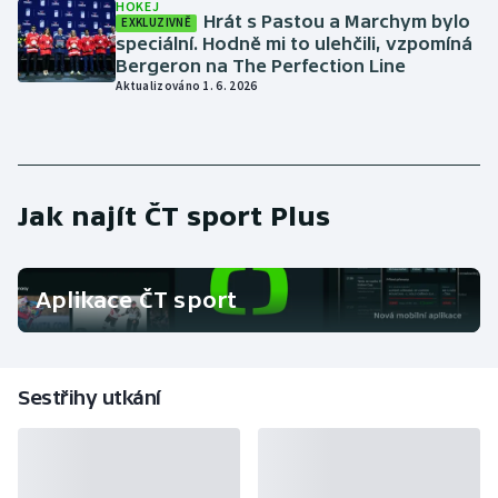
HOKEJ
Stolní tenis
Hrát s Pastou a Marchym bylo
EXKLUZIVNĚ
speciální. Hodně mi to ulehčili, vzpomíná
Bergeron na The Perfection Line
Triatlon
Aktualizováno 1. 6. 2026
Veslování
Vodní slalom
Jak najít ČT sport Plus
Volejbal
Ostatní
Aplikace ČT sport
Sestřihy utkání