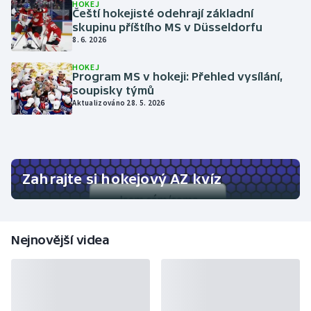
HOKEJ
Čeští hokejisté odehrají základní
skupinu příštího MS v Düsseldorfu
Gymnastika
8. 6. 2026
Házená
HOKEJ
Program MS v hokeji: Přehled vysílání,
soupisky týmů
Jezdectví
Aktualizováno 28. 5. 2026
Judo
Krasobruslení
Zahrajte si hokejový AZ kvíz
Lezení
Lyže a snowboard
Nejnovější videa
Moderní pětiboj
Motorsport