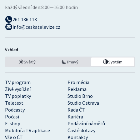
každý všední den:
8:00—16:00 hodin
261 136 113
info@ceskatelevize.cz
Vzhled
Světlý
Tmavý
Systém
TV program
Pro média
Živé vysílání
Reklama
TV poplatky
Studio Brno
Teletext
Studio Ostrava
Podcasty
Rada ČT
Počasí
Kariéra
E-shop
Podávání námětů
Mobilní a TV aplikace
Časté dotazy
Vše o ČT
Kontakty