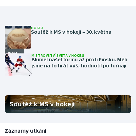
HOKEJ
Soutěž k MS v hokeji – 30. května
Video
MISTROVSTVÍ SVĚTA V HOKEJI
Blümel našel formu až proti Finsku. Měli
jsme na to hrát výš, hodnotil po turnaji
Soutěž k MS v hokeji
Záznamy utkání