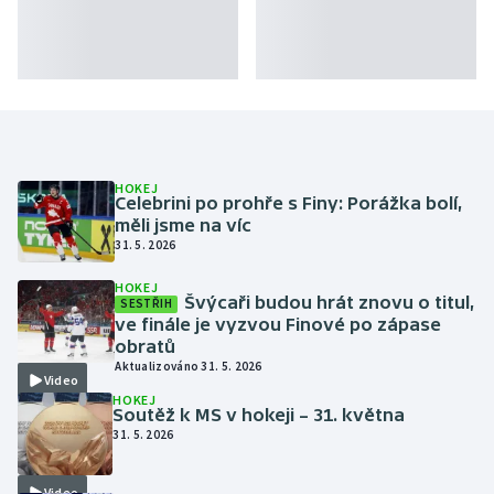
HOKEJ
Celebrini po prohře s Finy: Porážka bolí,
měli jsme na víc
31. 5. 2026
HOKEJ
Švýcaři budou hrát znovu o titul,
SESTŘIH
ve finále je vyzvou Finové po zápase
obratů
Aktualizováno 31. 5. 2026
Video
HOKEJ
Soutěž k MS v hokeji – 31. května
31. 5. 2026
Video