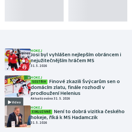
HOKEJ
Josi byl vyhlášen nejlepším obráncem i
nejužitečnějším hráčem MS
31. 5. 2026
HOKEJ
Finové zkazili Švýcarům sen o
SESTŘIH
domácím zlatu, finále rozhodl v
prodloužení Helenius
Aktualizováno 31. 5. 2026
Video
HOKEJ
Není to dobrá vizitka českého
EXKLUZIVNĚ
hokeje, říká k MS Hadamczik
31. 5. 2026