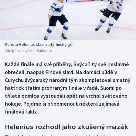
Baseball a softbal
Soutěže
Basketbal
Historické návraty
Biatlon
Aplikace ČT sport
Konsta Helenius slaví zlatý finský gól
Boby a skeleton
AZ kvíz
Zdroj:
Reuters/Denis Balibouse
Box
Každé finále má své příběhy, Švýcaři ty své neslavné
obrečeli, naopak Finové slaví. Na domácí půdě v
Curling
Curychu švýcarský národní tým zkompletoval smutný
hattrick třetím prohraným finále v řadě. Suomi po
Dostihy
tříleté odmlce vystoupali opět na vrchol světového
hokeje. Pojďme si připomenout některá zajímavá
Florbal
finálová fakta.
Futsal
Helenius rozhodl jako zkušený mazák
Golf