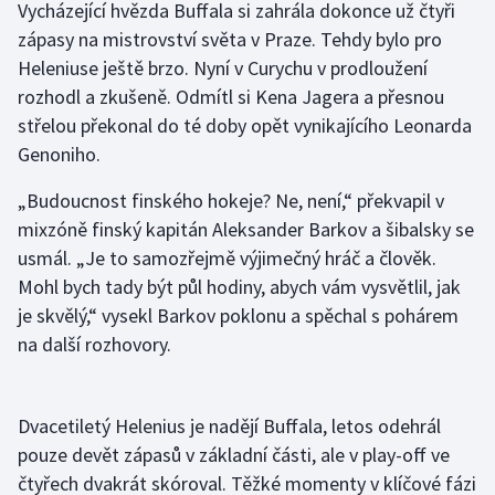
Vycházející hvězda Buffala si zahrála dokonce už čtyři
Olympijské hry
zápasy na mistrovství světa v Praze. Tehdy bylo pro
Heleniuse ještě brzo. Nyní v Curychu v prodloužení
Parasport
rozhodl a zkušeně. Odmítl si Kena Jagera a přesnou
střelou překonal do té doby opět vynikajícího Leonarda
Plavání
Genoniho.
Plážový volejbal
„Budoucnost finského hokeje? Ne, není,“ překvapil v
mixzóně finský kapitán Aleksander Barkov a šibalsky se
Ragby
usmál. „Je to samozřejmě výjimečný hráč a člověk.
Mohl bych tady být půl hodiny, abych vám vysvětlil, jak
Rychlobruslení
je skvělý,“ vysekl Barkov poklonu a spěchal s pohárem
na další rozhovory.
Rychlostní kanoistika
Short track
Dvacetiletý Helenius je nadějí Buffala, letos odehrál
pouze devět zápasů v základní části, ale v play-off ve
Sportovní střelba
čtyřech dvakrát skóroval. Těžké momenty v klíčové fázi