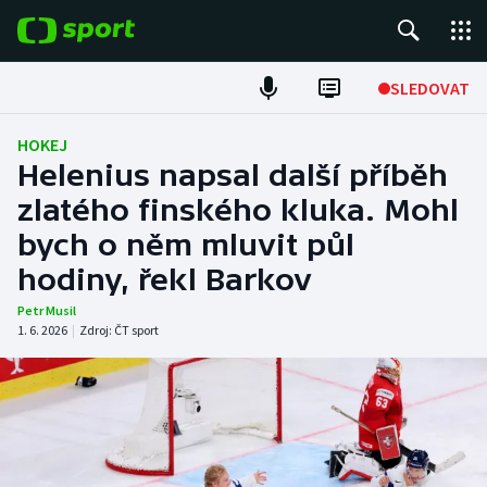
POPULÁRNÍ
SLEDOVAT
Fotbal
HOKEJ
Helenius napsal další příběh
Hokej
zlatého finského kluka. Mohl
bych o něm mluvit půl
Tenis
hodiny, řekl Barkov
Atletika
Petr Musil
1. 6. 2026
|
Zdroj:
ČT sport
Cyklistika
DALŠÍ SPORTY
Americký fotbal
NEPŘEHLÉDNĚTE