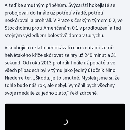
A teď ke smutným příběhům. Švýcarští hokejisté se
probojovali do finále už potřetí v řadě, potřetí
neskórovali a prohráli. V Praze s českým týmem 0:2, ve
Stockholmu proti Američanům 0:1 v prodloužení a teď
stejným výsledkem bolestivě doma v Curychu.
V soubojích o zlato nedokázali reprezentanti země
helvétského kříže skórovat ze hry už 249 minut a 31
sekund. Od roku 2013 prohráli finále už popáté a ve
všech případech byl v týmu jako jediný útočník Nino
Niederreiter. „Škoda, je to smutné. Mysleli jsme si, že
tohle bude náš rok, ale nebyl. Vyměnil bych všechny
svoje medaile za jedno zlato,“ řekl zdrceně.