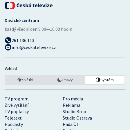
Divácké centrum
každý všední den:
8:00—16:00 hodin
261 136 113
info@ceskatelevize.cz
Vzhled
Světlý
Tmavý
Systém
TV program
Pro média
Živé vysílání
Reklama
TV poplatky
Studio Brno
Teletext
Studio Ostrava
Podcasty
Rada ČT