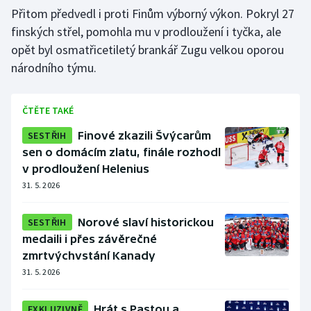
Přitom předvedl i proti Finům výborný výkon. Pokryl 27
finských střel, pomohla mu v prodloužení i tyčka, ale
opět byl osmatřicetiletý brankář Zugu velkou oporou
národního týmu.
ČTĚTE TAKÉ
SESTŘIH
Finové zkazili Švýcarům
sen o domácím zlatu, finále rozhodl
v prodloužení Helenius
31. 5. 2026
SESTŘIH
Norové slaví historickou
medaili i přes závěrečné
zmrtvýchvstání Kanady
31. 5. 2026
EXKLUZIVNĚ
Hrát s Pastou a