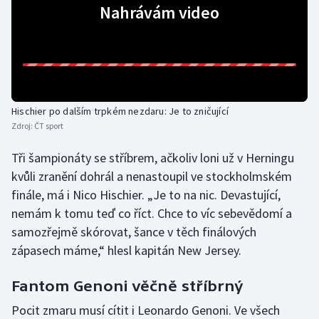
Nahrávám video
Hischier po dalším trpkém nezdaru: Je to zničující
Zdroj:
ČT sport
Tři šampionáty se stříbrem, ačkoliv loni už v Herningu
kvůli zranění dohrál a nenastoupil ve stockholmském
finále, má i Nico Hischier. „Je to na nic. Devastující,
nemám k tomu teď co říct. Chce to víc sebevědomí a
samozřejmě skórovat, šance v těch finálových
zápasech máme,“ hlesl kapitán New Jersey.
Fantom Genoni věčně stříbrný
Pocit zmaru musí cítit i Leonardo Genoni. Ve všech