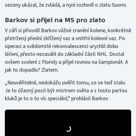
sezony ukázal, že zvládá, a nyní rozhodl o zlatu Suomi.
Stolní tenis
Triatlon
Barkov si přijel na MS pro zlato
V září si přivodil Barkov vážné zranění kolene, konkrétně
Veslování
přetržený přední zkřížený vaz a vnitřní kolenní vaz. Po
operaci a svědomité rekonvalescenci urychlil dobu
Vodní slalom
léčení, přesto nezasáhl do základní části NHL. Dostal
ovšem svolení z Floridy a přijel rovnou na šampionát. A
Volejbal
jak to dopadlo? Zlatem.
Ostatní
„Neuvěřitelné, nedokážu uvěřit tomu, co se teď stalo.
Je to úžasný pocit být mistrem světa a s touto partou
kluků je to o to víc speciální,“ prohlásil Barkov.