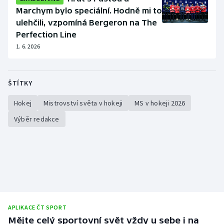
Marchym bylo speciální. Hodně mi to
ulehčili, vzpomíná Bergeron na The
Perfection Line
1. 6. 2026
ŠTÍTKY
Hokej
Mistrovství světa v hokeji
MS v hokeji 2026
Výběr redakce
APLIKACE ČT SPORT
Mějte celý sportovní svět vždy u sebe i na