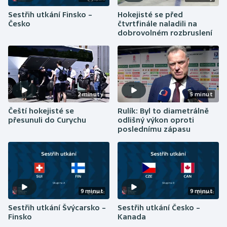
Stolní tenis
Sestřih utkání Finsko –
Hokejisté se před
Česko
čtvrtfinále naladili na
Triatlon
dobrovolném rozbruslení
Veslování
Vodní slalom
2 minuty
5 minut
Volejbal
Čeští hokejisté se
Rulík: Byl to diametrálně
přesunuli do Curychu
odlišný výkon oproti
Ostatní
poslednímu zápasu
9 minut
9 minut
Sestřih utkání Švýcarsko –
Sestřih utkání Česko –
Finsko
Kanada