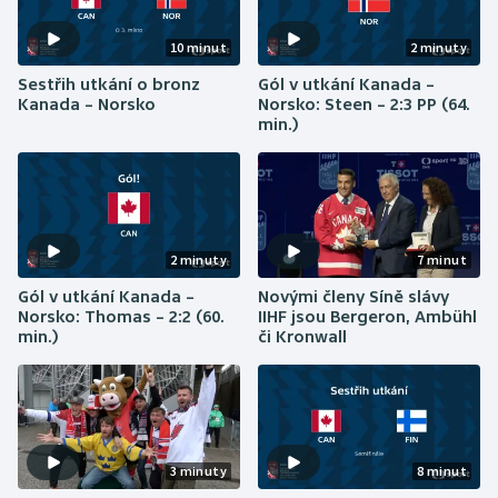
Baseball a softbal
Soutěže
10 minut
2 minuty
Basketbal
Historické návraty
Sestřih utkání o bronz
Gól v utkání Kanada –
Kanada – Norsko
Norsko: Steen – 2:3 PP (64.
Biatlon
Aplikace ČT sport
min.)
Boby a skeleton
AZ kvíz
Box
2 minuty
7 minut
Curling
Gól v utkání Kanada –
Novými členy Síně slávy
Norsko: Thomas – 2:2 (60.
IIHF jsou Bergeron, Ambühl
Dostihy
min.)
či Kronwall
Florbal
Futsal
8 minut
3 minuty
Golf