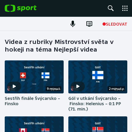
POPULÁRNÍ
SLEDOVAT
Fotbal
Videa z rubriky Mistrovství světa v
hokeji na téma Nejlepší videa
Hokej
Tenis
Atletika
9 minut
2 minuty
Cyklistika
Sestřih finále Švýcarsko –
Gól v utkání Švýcarsko –
Finsko
Finsko: Helenius – 0:1 PP
DALŠÍ SPORTY
(71. min.)
Americký fotbal
NEPŘEHLÉDNĚTE