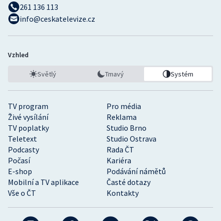
261 136 113
info@ceskatelevize.cz
Vzhled
Světlý
Tmavý
Systém
TV program
Pro média
Živé vysílání
Reklama
TV poplatky
Studio Brno
Teletext
Studio Ostrava
Podcasty
Rada ČT
Počasí
Kariéra
E-shop
Podávání námětů
Mobilní a TV aplikace
Časté dotazy
Vše o ČT
Kontakty