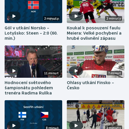
Olympijské hry
2 minuty
2 minuty
Parasport
Gól v utkání Norsko –
Koukal k posouzení faulu
Lotyšsko: Steen – 2:0 (60.
Meiera: Velké pochybení a
Plavání
min.)
hrubé ovlivnění zápasu
Plážový volejbal
Ragby
11 minut
7 minut
Rychlobruslení
Hodnocení světového
Ohlasy utkání Finsko –
šampionátu pohledem
Česko
Rychlostní kanoistika
trenéra Radima Rulíka
Short track
Sportovní střelba
8 minut
2 minuty