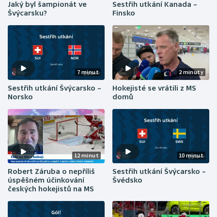
Sestřih utkání Kanada –
Jaký byl šampionát ve
Finsko
Švýcarsku?
Gymnastika
Házená
Jezdectví
7 minut
2 minuty
Sestřih utkání Švýcarsko –
Hokejisté se vrátili z MS
Judo
Norsko
domů
Krasobruslení
Lezení
10 minut
12 minut
Lyže a snowboard
Sestřih utkání Švýcarsko –
Robert Záruba o nepříliš
Švédsko
úspěšném účinkování
Moderní pětiboj
českých hokejistů na MS
Motorsport