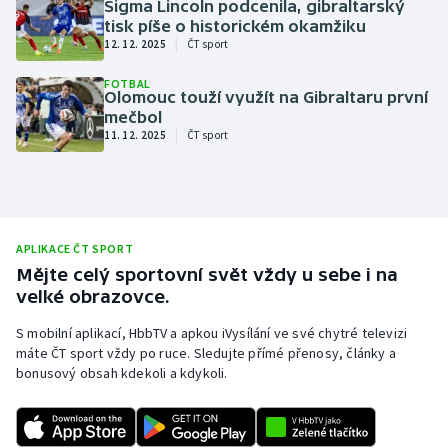
Sigma Lincoln podcenila, gibraltarský
tisk píše o historickém okamžiku
Olympijské hry
|
12. 12. 2025
ČT sport
Parasport
FOTBAL
Olomouc touží využít na Gibraltaru první
mečbol
Plavání
|
11. 12. 2025
ČT sport
Plážový volejbal
Ragby
APLIKACE ČT SPORT
Rychlobruslení
Mějte celý sportovní svět vždy u sebe i na
velké obrazovce.
Rychlostní kanoistika
S mobilní aplikací, HbbTV a apkou iVysílání ve své chytré televizi
máte ČT sport vždy po ruce. Sledujte přímé přenosy, články a
Short track
bonusový obsah kdekoli a kdykoli.
Sportovní střelba