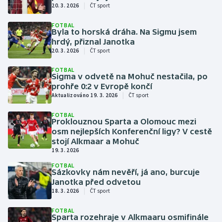
|
Baseball a softbal
Soutěže
20. 3. 2026
ČT sport
FOTBAL
Basketbal
Historické návraty
Byla to horská dráha. Na Sigmu jsem
hrdý, přiznal Janotka
|
20. 3. 2026
ČT sport
Biatlon
Aplikace ČT sport
FOTBAL
Sigma v odvetě na Mohuč nestačila, po
Boby a skeleton
AZ kvíz
prohře 0:2 v Evropě končí
|
Aktualizováno 19. 3. 2026
ČT sport
Box
FOTBAL
Proklouznou Sparta a Olomouc mezi
Curling
osm nejlepších Konferenční ligy? V cestě
stojí Alkmaar a Mohuč
Dostihy
19. 3. 2026
FOTBAL
Sázkovky nám nevěří, já ano, burcuje
Florbal
Janotka před odvetou
|
18. 3. 2026
ČT sport
Futsal
FOTBAL
Sparta rozehraje v Alkmaaru osmifinále
Golf