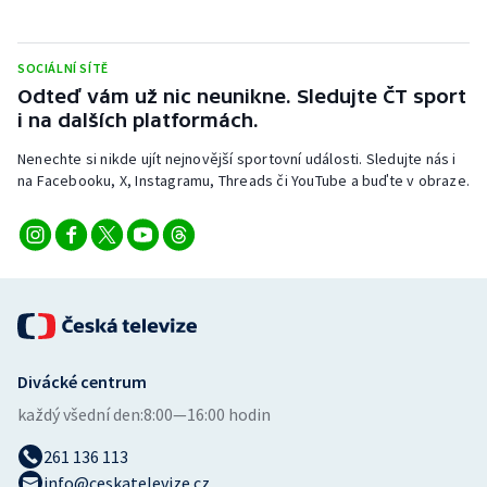
Stolní tenis
Triatlon
SOCIÁLNÍ SÍTĚ
Odteď vám už nic neunikne. Sledujte ČT sport
i na dalších platformách.
Veslování
Nenechte si nikde ujít nejnovější sportovní události. Sledujte nás i
Vodní slalom
na Facebooku, X, Instagramu, Threads či YouTube a buďte v obraze.
Volejbal
Ostatní
Divácké centrum
každý všední den:
8:00—16:00 hodin
261 136 113
info@ceskatelevize.cz