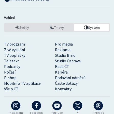
Vzhled
Světlý
Tmavý
Systém
TV program
Pro média
Živé vysílání
Reklama
TV poplatky
Studio Brno
Teletext
Studio Ostrava
Podcasty
Rada ČT
Počasí
Kariéra
E-shop
Podávání námětů
Mobilní a TV aplikace
Časté dotazy
Vše o ČT
Kontakty
Instagram
Facebook
YouTube
X
Threads