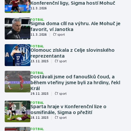
Konferenční ligy, Sigma hostí Mohuč
12. 3. 2026
Gymnastika
FOTBAL
Sigma doma cílí na výhru. Ale Mohuč je
Házená
favorit, ví Janotka
|
11. 3. 2026
ČT sport
Jezdectví
FOTBAL
Olomouc získala z Celje slovinského
Judo
reprezentanta
|
23. 12. 2025
ČT sport
Krasobruslení
FOTBAL
Dostávali jsme od fanoušků čoud, a
během vteřiny jsme byli za hrdiny, řekl
Lezení
Král
|
19. 12. 2025
ČT sport
Lyže a snowboard
FOTBAL
Sparta hraje v Konferenční lize o
Moderní pětiboj
osmifinále, Sigma o přežití
|
18. 12. 2025
ČT sport
Motorsport
FOTBAL