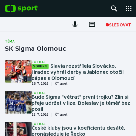
POPULÁRNÍ
SLEDOVAT
Fotbal
TÉMA
SK Sigma Olomouc
Hokej
FOTBAL
Slavia rozstřílela Slovácko,
SOUHRN
Tenis
Hradec vyhrál derby a Jablonec otočil
zápas s Olomoucí
Atletika
|
26. 7. 2026
ČT sport
FOTBAL
Cyklistika
Bude Sigma "větrat" první trojku? Zlín si
přeje udržet v lize, Boleslav je téměř bez
posil
DALŠÍ SPORTY
|
23. 7. 2026
ČT sport
FOTBAL
Americký fotbal
NEPŘEHLÉDNĚTE
České kluby jsou v koeficientu desáté,
pronásleduje je Řecko