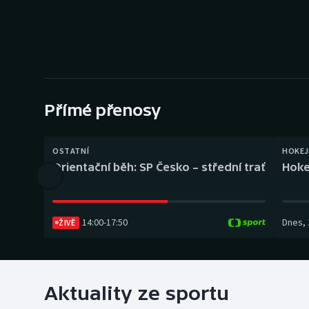
Curling
Dostihy
Florbal
Futsal
Přímé přenosy
Golf
OSTATNÍ
HOKEJ
Orientační běh: SP Česko – střední trať
Hoke
Gymnastika
14:00
-
17:50
Dnes
,
ŽIVĚ
Aktuality ze sportu