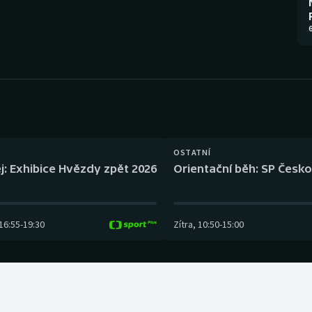
Moderní pětiboj
Triatlon
6
Motorsport
Veslování
Olympijské hry
Vodní slalom
Parasport
Volejbal
Plavání
Ostatní
OSTATNÍ
j: Exhibice Hvězdy zpět 2026
Orientační běh: SP Česko
Plážový volejbal
16:55
-
19:30
Zítra
,
10:50
-
15:00