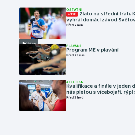
OSTATNÍ
Zlato na střední trati. 
ŽIVĚ
vyhrál domácí závod Světo
Před 7 min
Video
PLAVÁNÍ
Program ME v plavání
Před 23 min
ATLETIKA
Kvalifikace a finále v jeden d
nás pletou s vícebojaři, rýpl
Před 3 hod