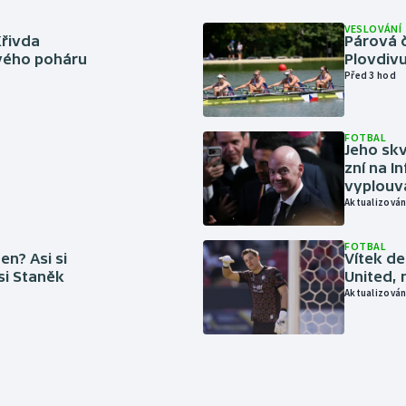
VESLOVÁNÍ
Křivda
Párová č
vého poháru
Plovdivu
Před 3 hod
FOTBAL
Jeho skv
zní na I
vyplouvá
Aktualizován
FOTBAL
en? Asi si
Vítek de
 si Staněk
United, 
Aktualizován