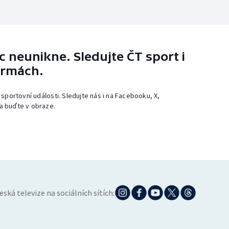
 neunikne. Sledujte ČT sport i
ormách.
 sportovní události. Sledujte nás i na Facebooku, X,
a buďte v obraze.
eská televize na sociálních sítích: