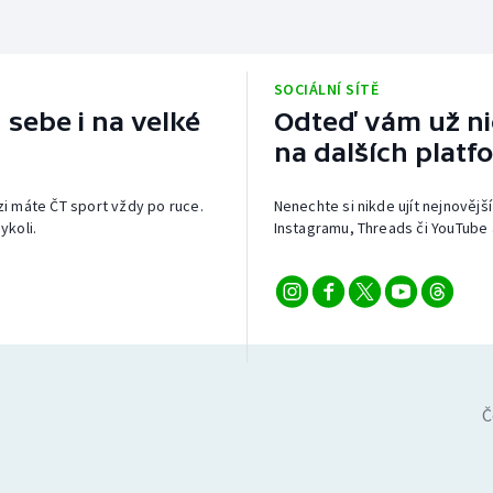
SOCIÁLNÍ SÍTĚ
 sebe i na velké
Odteď vám už nic
na dalších platf
izi máte ČT sport vždy po ruce.
Nenechte si nikde ujít nejnovější
ykoli.
Instagramu, Threads či YouTube 
Č