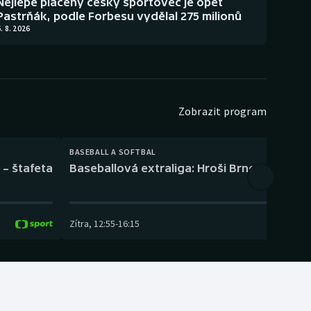
Nejlépe placený český sportovec je opět
Pastrňák, podle Forbesu vydělal 275 milionů
. 8. 2026
Zobrazit program
BASEBALL A SOFTBAL
 – štafeta
Baseballová extraliga: Hroši Brno – Eagles
Zítra
,
12:55
-
16:15