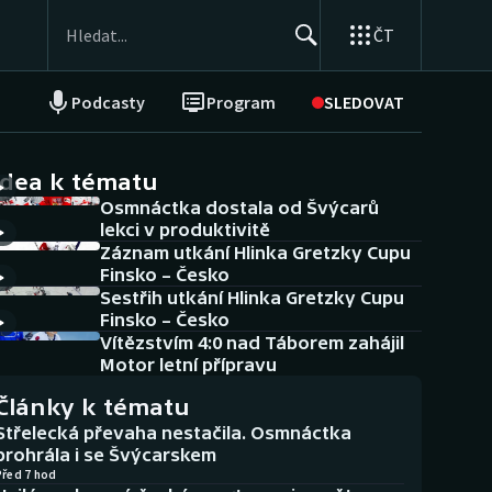
ČT
Podcasty
Program
SLEDOVAT
NEPŘEHLÉDNĚTE
Soutěže
idea k tématu
Osmnáctka dostala od Švýcarů
Historické návraty
lekci v produktivitě
Záznam utkání Hlinka Gretzky Cupu
Aplikace ČT sport
Finsko – Česko
Sestřih utkání Hlinka Gretzky Cupu
AZ kvíz
Finsko – Česko
Vítězstvím 4:0 nad Táborem zahájil
Motor letní přípravu
Články k tématu
Střelecká převaha nestačila. Osmnáctka
prohrála i se Švýcarskem
Před 7 hod