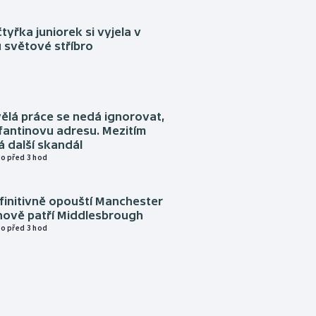
tyřka juniorek si vyjela v
 světové stříbro
ělá práce se nedá ignorovat,
nfantinovu adresu. Mezitím
 další skandál
o před 3 hod
finitivně opouští Manchester
nově patří Middlesbrough
o před 3 hod