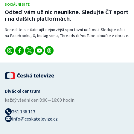
Stolní tenis
SOCIÁLNÍ SÍTĚ
Odteď vám už nic neunikne. Sledujte ČT sport
i na dalších platformách.
Triatlon
Nenechte si nikde ujít nejnovější sportovní události. Sledujte nás i
Veslování
na Facebooku, X, Instagramu, Threads či YouTube a buďte v obraze.
Vodní slalom
Volejbal
Ostatní
Divácké centrum
každý všední den:
8:00—16:00 hodin
261 136 113
info@ceskatelevize.cz