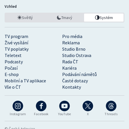
Vzhled
Světlý
Tmavý
Systém
TV program
Pro média
Živé vysílání
Reklama
TV poplatky
Studio Brno
Teletext
Studio Ostrava
Podcasty
Rada ČT
Počasí
Kariéra
E-shop
Podávání námětů
Mobilní a TV aplikace
Časté dotazy
Vše o ČT
Kontakty
Instagram
Facebook
YouTube
X
Threads
© Česká televize