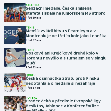
ATLETIKA
Senzační medaile. Česká smíšená
Gymnastika
štafeta získala na juniorském MS stříbro
Před 19 min
Házená
TENIS
Menšík zvládl bitvu s Fearnleym a v
Jezdectví
Montrealu je ve třetím kole jako Lehečka
Před 37 min
Judo
TENIS
Noskové ani Krejčíkové druhé kolo v
Torontu nevyšlo a s turnajem se v singlu
Krasobruslení
loučí
Před 53 min
Lezení
HOKEJ
Česká osmnáctka ztrátu proti Finsku
Lyže a snowboard
nedotáhla a o medaile si nezahraje
Před 1 hod
Moderní pětiboj
FOTBAL
Hradec čeká v předkole Evropské ligy
Besiktas, Jablonec v Konferenční lize
Motorsport
změří síly s RFS