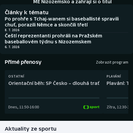
ME Nizozemsko a zahrají si o titul
Baseball a softbal
Soutěže
Články k tématu
Basketbal
Historické návraty
Po prohře s Tchaj-wanem si baseballisté spravili
chuť, porazili Němce a skončili třetí
8. 7. 2026
Biatlon
Aplikace ČT sport
Čeští reprezentanti prohráli na Pražském
baseballovém týdnu s Nizozemskem
Boby a skeleton
AZ kvíz
6. 7. 2026
Box
Přímé přenosy
Zobrazit program
Curling
OSTATNÍ
PLAVÁNÍ
Orientační běh: SP Česko – dlouhá trať
Plavání: TK
Dostihy
Florbal
Dnes
,
11:50
-
16:00
Zítra
,
12:30
-
13:
Futsal
Aktuality ze sportu
Golf