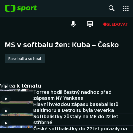
POPULÁRNÍ
SLEDOVAT
Fotbal
MS v softbalu žen: Kuba – Česko
Hokej
Baseball a softbal
Tenis
Atletika
Videa k tématu
Torres hodil čestný nadhoz před
Cyklistika
zápasem NY Yankees
Hlavní hvězdou zápasu baseballistů
DALŠÍ SPORTY
Baltimoru a Detroitu byla veverka
Softbalistky zůstaly na ME do 22 let
stříbrné
Americký fotbal
NEPŘEHLÉDNĚTE
České softbalistky do 22 let porazily na