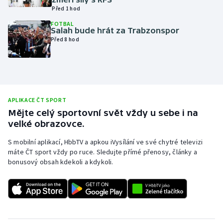
Před 1 hod
Olympijské hry
FOTBAL
Salah bude hrát za Trabzonspor
Parasport
Před 8 hod
Plavání
Plážový volejbal
APLIKACE ČT SPORT
Ragby
Mějte celý sportovní svět vždy u sebe i na
velké obrazovce.
Rychlobruslení
S mobilní aplikací, HbbTV a apkou iVysílání ve své chytré televizi
máte ČT sport vždy po ruce. Sledujte přímé přenosy, články a
Rychlostní kanoistika
bonusový obsah kdekoli a kdykoli.
Short track
Sportovní střelba