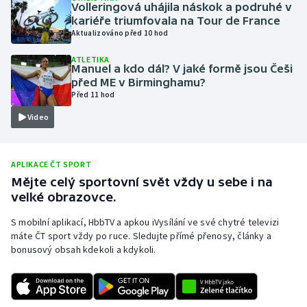
Volleringová uhájila náskok a podruhé v
Olympijské hry
kariéře triumfovala na Tour de France
Aktualizováno před 10 hod
Parasport
ATLETIKA
Manuel a kdo dál? V jaké formě jsou Češi
před ME v Birminghamu?
Plavání
Před 11 hod
Video
Plážový volejbal
Ragby
APLIKACE ČT SPORT
Mějte celý sportovní svět vždy u sebe i na
Rychlobruslení
velké obrazovce.
Rychlostní kanoistika
S mobilní aplikací, HbbTV a apkou iVysílání ve své chytré televizi
máte ČT sport vždy po ruce. Sledujte přímé přenosy, články a
bonusový obsah kdekoli a kdykoli.
Short track
Sportovní střelba