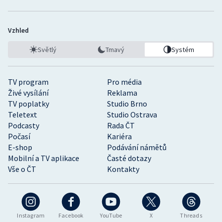
Vzhled
Světlý
Tmavý
Systém
TV program
Pro média
Živé vysílání
Reklama
TV poplatky
Studio Brno
Teletext
Studio Ostrava
Podcasty
Rada ČT
Počasí
Kariéra
E-shop
Podávání námětů
Mobilní a TV aplikace
Časté dotazy
Vše o ČT
Kontakty
Instagram
Facebook
YouTube
X
Threads