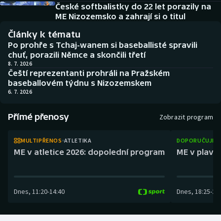
Baseball a softbal
Soutěže
České softbalistky do 22 let porazily na
ME Nizozemsko a zahrají si o titul
Basketbal
Historické návraty
Články k tématu
Po prohře s Tchaj-wanem si baseballisté spravili
Biatlon
Aplikace ČT sport
chuť, porazili Němce a skončili třetí
8. 7. 2026
Čeští reprezentanti prohráli na Pražském
Boby a skeleton
AZ kvíz
baseballovém týdnu s Nizozemskem
6. 7. 2026
Box
Přímé přenosy
Zobrazit program
Curling
MULTIPŘENOS
ATLETIKA
DOPORUČUJEM
Dostihy
ME v atletice 2026: dopolední program
ME v plaván
Florbal
Dnes
,
11:20
-
14:40
Dnes
,
18:25
-
21
Futsal
Golf