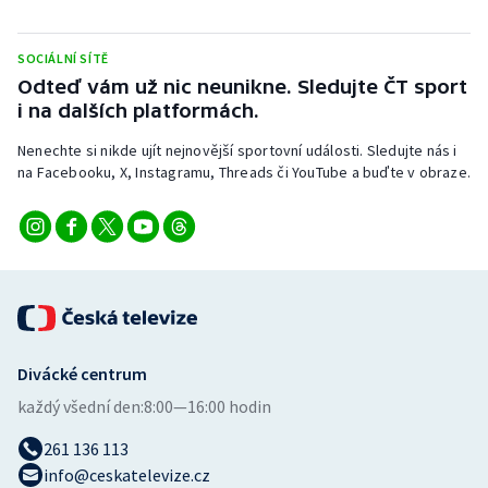
Stolní tenis
SOCIÁLNÍ SÍTĚ
Triatlon
Odteď vám už nic neunikne. Sledujte ČT sport
i na dalších platformách.
Veslování
Nenechte si nikde ujít nejnovější sportovní události. Sledujte nás i
Vodní slalom
na Facebooku, X, Instagramu, Threads či YouTube a buďte v obraze.
Volejbal
Ostatní
Divácké centrum
každý všední den:
8:00—16:00 hodin
261 136 113
info@ceskatelevize.cz