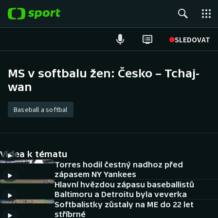
POPULÁRNÍ
SLEDOVAT
Fotbal
MS v softbalu žen: Česko – Tchaj-
wan
Hokej
Tenis
Baseball a softbal
Atletika
Videa k tématu
Cyklistika
Torres hodil čestný nadhoz před
zápasem NY Yankees
DALŠÍ SPORTY
Hlavní hvězdou zápasu baseballistů
Baltimoru a Detroitu byla veverka
Americký fotbal
NEPŘEHLÉDNĚTE
Softbalistky zůstaly na ME do 22 let
stříbrné