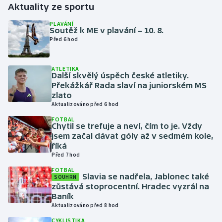
Aktuality ze sportu
Gymnastika
PLAVÁNÍ
Soutěž k ME v plavání – 10. 8.
Před 6 hod
Házená
ATLETIKA
Jezdectví
Další skvělý úspěch české atletiky.
Překážkář Rada slaví na juniorském MS
Judo
zlato
Aktualizováno před 6 hod
Krasobruslení
FOTBAL
Chytil se trefuje a neví, čím to je. Vždy
jsem začal dávat góly až v sedmém kole,
Lezení
říká
Před 7 hod
Lyže a snowboard
FOTBAL
Slavia se nadřela, Jablonec také
SOUHRN
zůstává stoprocentní. Hradec vyzrál na
Moderní pětiboj
Baník
Aktualizováno před 8 hod
Motorsport
CYKLISTIKA