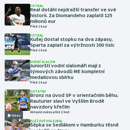
FOTBAL
Real dotáhl nejdražší transfer ve své
Gymnastika
historii. Za Diomandeho zaplatil 125
milionů eur
Házená
Před 1 hod
FOTBAL
Kušej dostal stopku na dva zápasy,
Jezdectví
Sparta zaplatí za výtržnosti 300 tisíc
Před 1 hod
Judo
VODNÍ SLALOM
Juniorští vodní slalomáři mají z
Krasobruslení
týmových závodů ME kompletní
medailovou sbírku
Lezení
Před 1 hod
OSTATNÍ
Bronz na úvod SP v orientačním běhu.
Lyže a snowboard
Rauturier slaví ve Vyšším Brodě
navzdory křečím
Moderní pětiboj
Aktualizováno před 2 hod
Video
PLÁŽOVÝ VOLEJBAL
Motorsport
Šépka se Sedlákem v Hamburku těsně