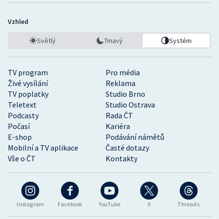
Vzhled
Světlý
Tmavý
Systém
TV program
Pro média
Živé vysílání
Reklama
TV poplatky
Studio Brno
Teletext
Studio Ostrava
Podcasty
Rada ČT
Počasí
Kariéra
E-shop
Podávání námětů
Mobilní a TV aplikace
Časté dotazy
Vše o ČT
Kontakty
Instagram
Facebook
YouTube
X
Threads