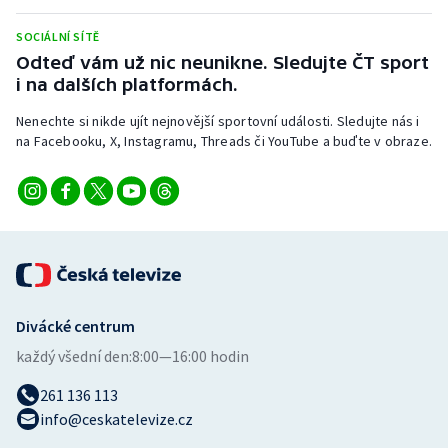
Stolní tenis
SOCIÁLNÍ SÍTĚ
Triatlon
Odteď vám už nic neunikne. Sledujte ČT sport
i na dalších platformách.
Veslování
Nenechte si nikde ujít nejnovější sportovní události. Sledujte nás i
na Facebooku, X, Instagramu, Threads či YouTube a buďte v obraze.
Vodní slalom
Volejbal
Ostatní
Divácké centrum
každý všední den:
8:00—16:00 hodin
261 136 113
info@ceskatelevize.cz