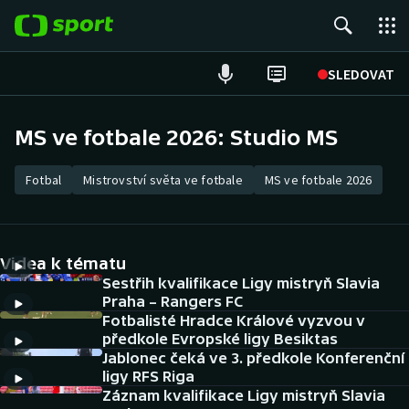
POPULÁRNÍ
SLEDOVAT
Fotbal
MS ve fotbale 2026: Studio MS
Hokej
Fotbal
Mistrovství světa ve fotbale
MS ve fotbale 2026
Tenis
Atletika
Videa k tématu
Sestřih kvalifikace Ligy mistryň Slavia
Cyklistika
Praha – Rangers FC
Fotbalisté Hradce Králové vyzvou v
DALŠÍ SPORTY
předkole Evropské ligy Besiktas
Jablonec čeká ve 3. předkole Konferenční
ligy RFS Riga
Americký fotbal
NEPŘEHLÉDNĚTE
Záznam kvalifikace Ligy mistryň Slavia