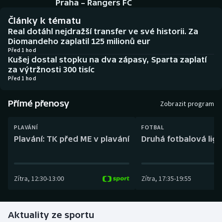
Praha – Rangers FC
Baseball a softbal
Soutěže
Články k tématu
Basketbal
Historické návraty
Real dotáhl nejdražší transfer ve své historii. Za
Diomandeho zaplatil 125 milionů eur
Před 1 hod
Biatlon
Aplikace ČT sport
Kušej dostal stopku na dva zápasy, Sparta zaplatí
za výtržnosti 300 tisíc
Boby a skeleton
AZ kvíz
Před 1 hod
Box
Přímé přenosy
Zobrazit program
Curling
PLAVÁNÍ
FOTBAL
Plavání: TK před ME v plavání
Druhá fotbalová liga
Dostihy
Florbal
Zítra
,
12:30
-
13:00
Zítra
,
17:35
-
19:55
Futsal
Aktuality ze sportu
Golf