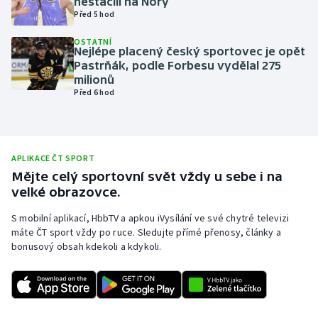
nestačili na Nory
Před 5 hod
Olympijské hry
OSTATNÍ
Nejlépe placený český sportovec je opět
Parasport
Pastrňák, podle Forbesu vydělal 275
milionů
Plavání
Před 6 hod
Plážový volejbal
Ragby
APLIKACE ČT SPORT
Mějte celý sportovní svět vždy u sebe i na
Rychlobruslení
velké obrazovce.
S mobilní aplikací, HbbTV a apkou iVysílání ve své chytré televizi
Rychlostní kanoistika
máte ČT sport vždy po ruce. Sledujte přímé přenosy, články a
bonusový obsah kdekoli a kdykoli.
Short track
Sportovní střelba