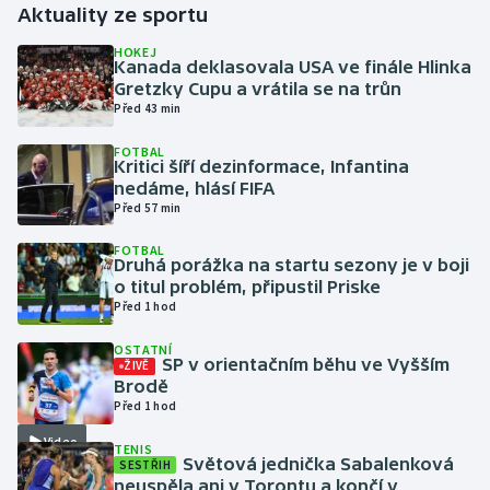
Aktuality ze sportu
Gymnastika
HOKEJ
Kanada deklasovala USA ve finále Hlinka
Gretzky Cupu a vrátila se na trůn
Házená
Před 43 min
FOTBAL
Jezdectví
Kritici šíří dezinformace, Infantina
nedáme, hlásí FIFA
Judo
Před 57 min
FOTBAL
Krasobruslení
Druhá porážka na startu sezony je v boji
o titul problém, připustil Priske
Před 1 hod
Lezení
OSTATNÍ
Lyže a snowboard
SP v orientačním běhu ve Vyšším
ŽIVĚ
Brodě
Před 1 hod
Moderní pětiboj
Video
TENIS
Světová jednička Sabalenková
SESTŘIH
Motorsport
neuspěla ani v Torontu a končí v