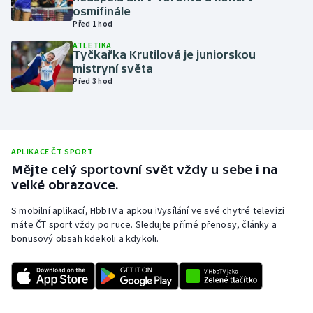
osmifinále
Olympijské hry
Před 1 hod
ATLETIKA
Parasport
Tyčkařka Krutilová je juniorskou
mistryní světa
Před 3 hod
Plavání
Plážový volejbal
APLIKACE ČT SPORT
Ragby
Mějte celý sportovní svět vždy u sebe i na
velké obrazovce.
Rychlobruslení
S mobilní aplikací, HbbTV a apkou iVysílání ve své chytré televizi
Rychlostní kanoistika
máte ČT sport vždy po ruce. Sledujte přímé přenosy, články a
bonusový obsah kdekoli a kdykoli.
Short track
Sportovní střelba