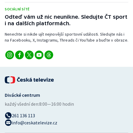
Stolní tenis
SOCIÁLNÍ SÍTĚ
Odteď vám už nic neunikne. Sledujte ČT sport
Triatlon
i na dalších platformách.
Veslování
Nenechte si nikde ujít nejnovější sportovní události. Sledujte nás i
na Facebooku, X, Instagramu, Threads či YouTube a buďte v obraze.
Vodní slalom
Volejbal
Ostatní
Divácké centrum
každý všední den:
8:00—16:00 hodin
261 136 113
info@ceskatelevize.cz