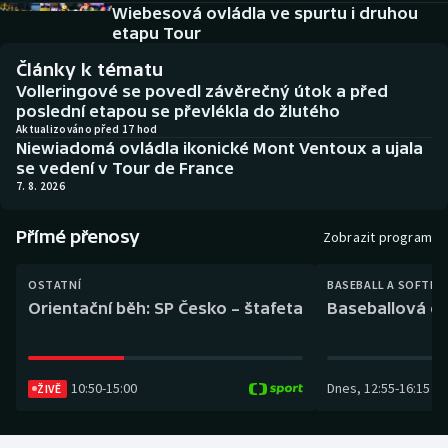
Baseball a softbal
Soutěže
Wiebesová ovládla ve spurtu i druhou
etapu Tour
Basketbal
Historické návraty
Články k tématu
Volleringové se povedl závěrečný útok a před
Biatlon
Aplikace ČT sport
poslední etapou se převlékla do žlutého
Aktualizováno před 17 hod
Niewiadomá ovládla ikonické Mont Ventoux a ujala
Boby a skeleton
AZ kvíz
se vedení v Tour de France
7. 8. 2026
Box
Přímé přenosy
Zobrazit program
Curling
OSTATNÍ
BASEBALL A SOFTBA
Dostihy
Orientační běh: SP Česko – štafeta
Baseballová ex
Florbal
10:50
-
15:00
Dnes
,
12:55
-
16:15
ŽIVĚ
Futsal
Golf