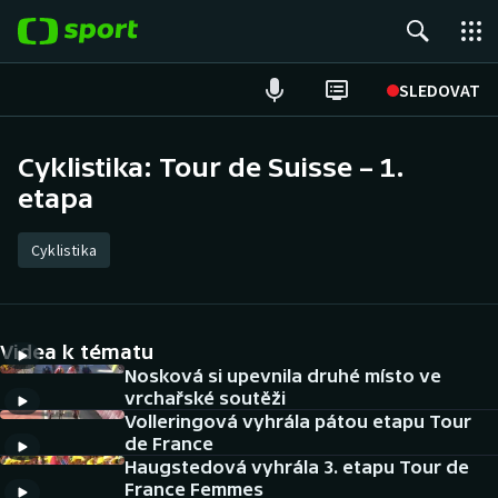
POPULÁRNÍ
SLEDOVAT
Fotbal
Cyklistika: Tour de Suisse – 1.
etapa
Hokej
Tenis
Cyklistika
Atletika
Videa k tématu
Cyklistika
Nosková si upevnila druhé místo ve
vrchařské soutěži
DALŠÍ SPORTY
Volleringová vyhrála pátou etapu Tour
de France
Americký fotbal
NEPŘEHLÉDNĚTE
Haugstedová vyhrála 3. etapu Tour de
France Femmes