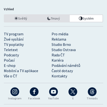
Vzhled
Světlý
Tmavý
Systém
TV program
Pro média
Živé vysílání
Reklama
TV poplatky
Studio Brno
Teletext
Studio Ostrava
Podcasty
Rada ČT
Počasí
Kariéra
E-shop
Podávání námětů
Mobilní a TV aplikace
Časté dotazy
Vše o ČT
Kontakty
Instagram
Facebook
YouTube
X
Threads