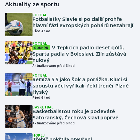
Aktuality ze sportu
Gymnastika
FOTBAL
Fotbalistky Slavie si po další prohře
hlavní fázi evropských pohárů nezahrají
Házená
Před 4 hod
FOTBAL
Jezdectví
V Teplicích padlo deset gólů,
SOUHRN
Sparta padla v Boleslavi, Zlín zůstává
Judo
nulový
Aktualizováno před 6 hod
Krasobruslení
FOTBAL
Remíza 5:5 jako šok a porážka. Kluci si
spoustu věcí vyříkali, řekl trenér Plzně
Lezení
Hyský
Před 6 hod
Lyže a snowboard
BASKETBAL
Basketbalistou roku je podeváté
Satoranský, Čechová slaví poprvé
Moderní pětiboj
Aktualizováno před 6 hod
Motorsport
HOKEJ
Třebíč pokřtila otevření