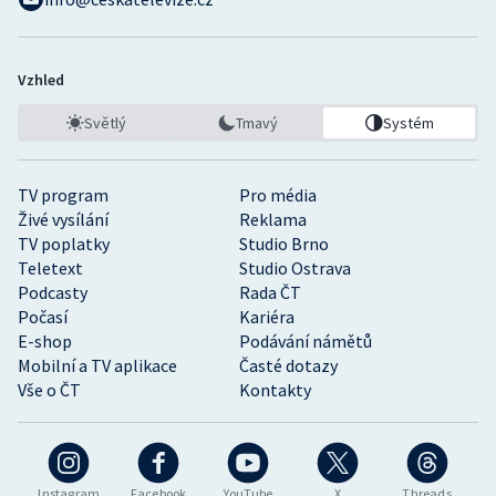
Vzhled
Světlý
Tmavý
Systém
TV program
Pro média
Živé vysílání
Reklama
TV poplatky
Studio Brno
Teletext
Studio Ostrava
Podcasty
Rada ČT
Počasí
Kariéra
E-shop
Podávání námětů
Mobilní a TV aplikace
Časté dotazy
Vše o ČT
Kontakty
Instagram
Facebook
YouTube
X
Threads