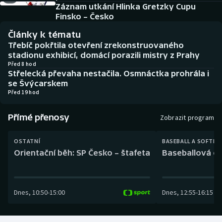
Baseball a softbal
Soutěže
Záznam utkání Hlinka Gretzky Cupu
Finsko – Česko
Basketbal
Historické návraty
Články k tématu
Třebíč pokřtila otevření zrekonstruovaného
Biatlon
Aplikace ČT sport
stadionu exhibicí, domácí porazili mistry z Prahy
Před 8 hod
Střelecká převaha nestačila. Osmnáctka prohrála i
Boby a skeleton
AZ kvíz
se Švýcarskem
Před 19 hod
Box
Přímé přenosy
Zobrazit program
Curling
OSTATNÍ
BASEBALL A SOFTBA
Dostihy
Orientační běh: SP Česko – štafeta
Baseballová ex
Florbal
Dnes
,
10:50
-
15:00
Dnes
,
12:55
-
16:15
Futsal
Golf