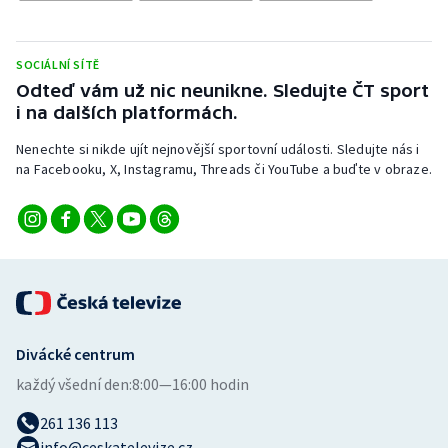
Stolní tenis
Triatlon
SOCIÁLNÍ SÍTĚ
Odteď vám už nic neunikne. Sledujte ČT sport
Veslování
i na dalších platformách.
Nenechte si nikde ujít nejnovější sportovní události. Sledujte nás i
Vodní slalom
na Facebooku, X, Instagramu, Threads či YouTube a buďte v obraze.
Volejbal
Ostatní
Divácké centrum
každý všední den:
8:00—16:00 hodin
261 136 113
info@ceskatelevize.cz