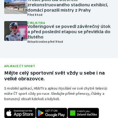
zrekonstruovaného stadionu exhibicí,
Olympijské hry
domácí porazili mistry z Prahy
Před 8 hod
Parasport
CYKLISTIKA
Volleringové se povedl závěrečný útok
a před poslední etapou se převlékla do
Plavání
žlutého
Aktualizováno před 9 hod
Plážový volejbal
Ragby
APLIKACE ČT SPORT
Rychlobruslení
Mějte celý sportovní svět vždy u sebe i na
velké obrazovce.
Rychlostní kanoistika
S mobilní aplikací, HbbTV a apkou iVysílání ve své chytré televizi
máte ČT sport vždy po ruce. Sledujte přímé přenosy, články a
Short track
bonusový obsah kdekoli a kdykoli.
Sportovní střelba