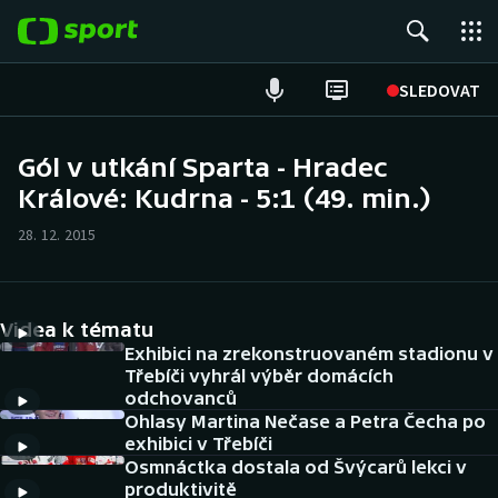
POPULÁRNÍ
SLEDOVAT
Fotbal
Gól v utkání Sparta - Hradec
Králové: Kudrna - 5:1 (49. min.)
Hokej
28. 12. 2015
Tenis
Atletika
Videa k tématu
Cyklistika
Exhibici na zrekonstruovaném stadionu v
Třebíči vyhrál výběr domácích
odchovanců
DALŠÍ SPORTY
Ohlasy Martina Nečase a Petra Čecha po
exhibici v Třebíči
Americký fotbal
NEPŘEHLÉDNĚTE
Osmnáctka dostala od Švýcarů lekci v
produktivitě