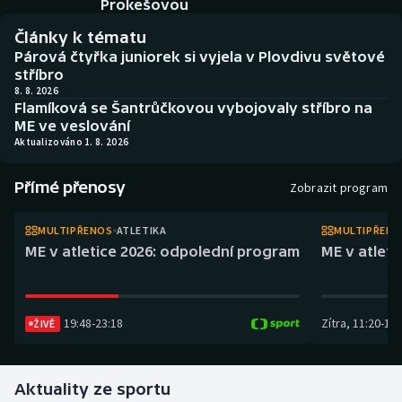
Prokešovou
Atletika
Soutěže
Články k tématu
Baseball a softbal
Historické návraty
Párová čtyřka juniorek si vyjela v Plovdivu světové
stříbro
8. 8. 2026
Basketbal
Aplikace ČT sport
Flamíková se Šantrůčkovou vybojovaly stříbro na
ME ve veslování
Biatlon
AZ kvíz
Aktualizováno 1. 8. 2026
Boby a skeleton
Přímé přenosy
Zobrazit program
Box
MULTIPŘENOS
ATLETIKA
MULTIPŘEN
ME v atletice 2026: odpolední program
ME v atlet
Curling
Cyklistika
19:48
-
23:18
Zítra
,
11:20
-
14:
ŽIVĚ
Dostihy
Aktuality ze sportu
Florbal