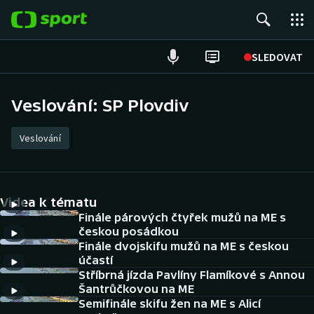
POPULÁRNÍ
SLEDOVAT
ME v atletice
Veslování: SP Plovdiv
ME v plavání
Veslování
Fotbal
Hokej
Videa k tématu
Finále párových čtyřek mužů na ME s
Tenis
českou posádkou
Finále dvojskifu mužů na ME s českou
DALŠÍ SPORTY
účastí
Stříbrná jízda Pavlíny Flamíkové s Annou
Šantrůčkovou na ME
Americký fotbal
NEPŘEHLÉDNĚTE
Semifinále skifu žen na ME s Alicí