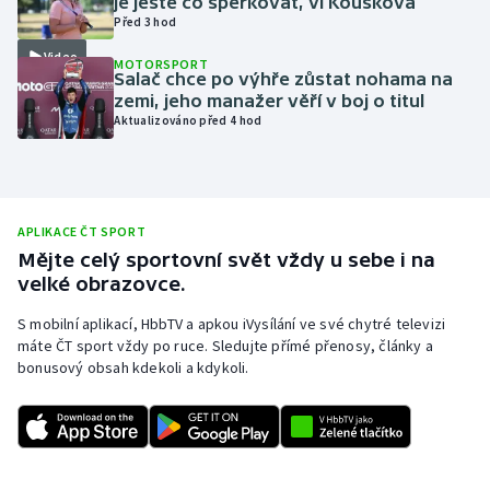
je ještě co šperkovat, ví Kousková
Před 3 hod
Moderní pětiboj
Video
MOTORSPORT
Salač chce po výhře zůstat nohama na
Motorsport
zemi, jeho manažer věří v boj o titul
Aktualizováno před 4 hod
Olympijské hry
Parasport
APLIKACE ČT SPORT
Plavání
Mějte celý sportovní svět vždy u sebe i na
velké obrazovce.
Plážový volejbal
S mobilní aplikací, HbbTV a apkou iVysílání ve své chytré televizi
máte ČT sport vždy po ruce. Sledujte přímé přenosy, články a
Ragby
bonusový obsah kdekoli a kdykoli.
Rychlobruslení
Rychlostní kanoistika