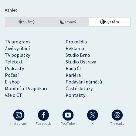
Vzhled
Světlý
Tmavý
Systém
TV program
Pro média
Živé vysílání
Reklama
TV poplatky
Studio Brno
Teletext
Studio Ostrava
Podcasty
Rada ČT
Počasí
Kariéra
E-shop
Podávání námětů
Mobilní a TV aplikace
Časté dotazy
Vše o ČT
Kontakty
Instagram
Facebook
YouTube
X
Threads