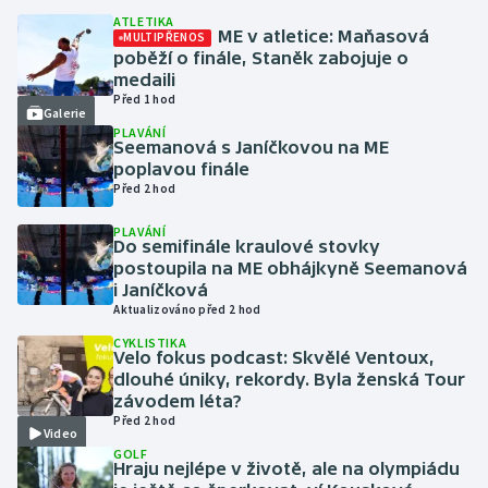
ATLETIKA
ME v atletice: Maňasová
MULTIPŘENOS
Futsal
poběží o finále, Staněk zabojuje o
medaili
Golf
Před 1 hod
Galerie
PLAVÁNÍ
Seemanová s Janíčkovou na ME
Gymnastika
poplavou finále
Před 2 hod
Házená
PLAVÁNÍ
Do semifinále kraulové stovky
Jezdectví
postoupila na ME obhájkyně Seemanová
i Janíčková
Judo
Aktualizováno před 2 hod
CYKLISTIKA
Velo fokus podcast: Skvělé Ventoux,
Krasobruslení
dlouhé úniky, rekordy. Byla ženská Tour
závodem léta?
Lezení
Před 2 hod
Video
GOLF
Lyže a snowboard
Hraju nejlépe v životě, ale na olympiádu