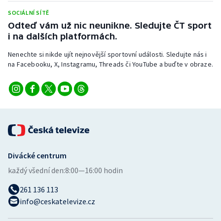
Short track
SOCIÁLNÍ SÍTĚ
Odteď vám už nic neunikne. Sledujte ČT sport
Sportovní střelba
i na dalších platformách.
Stolní tenis
Nenechte si nikde ujít nejnovější sportovní události. Sledujte nás i
na Facebooku, X, Instagramu, Threads či YouTube a buďte v obraze.
Triatlon
Veslování
Vodní slalom
Volejbal
Divácké centrum
každý všední den:
8:00—16:00 hodin
Ostatní
261 136 113
info@ceskatelevize.cz