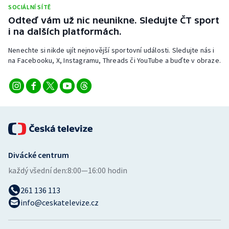
Stolní tenis
SOCIÁLNÍ SÍTĚ
Odteď vám už nic neunikne. Sledujte ČT sport
i na dalších platformách.
Triatlon
Nenechte si nikde ujít nejnovější sportovní události. Sledujte nás i
Veslování
na Facebooku, X, Instagramu, Threads či YouTube a buďte v obraze.
Vodní slalom
Volejbal
Ostatní
Divácké centrum
každý všední den:
8:00—16:00 hodin
261 136 113
info@ceskatelevize.cz