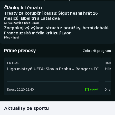
Baseball a softbal
Soutěže
Články k tématu
Tresty za korupční kauzu: Šigut nesmí hrát 16
Basketbal
Historické návraty
měsíců, Elbel tři a Látal dva
Aktualizováno před 1 hod
Znepokojivý výkon, strach z porážky, herní debakl.
Biatlon
Aplikace ČT sport
Francouzská média kritizují Lyon
Před 4 hod
Boby a skeleton
AZ kvíz
Přímé přenosy
Zobrazit program
Box
FOTBAL
HOKEJ
Curling
Liga mistryň UEFA: Slavia Praha – Rangers FC
Hlin
Dostihy
Dnes
,
20:20
-
22:40
Dnes
,
Florbal
Futsal
Aktuality ze sportu
Golf