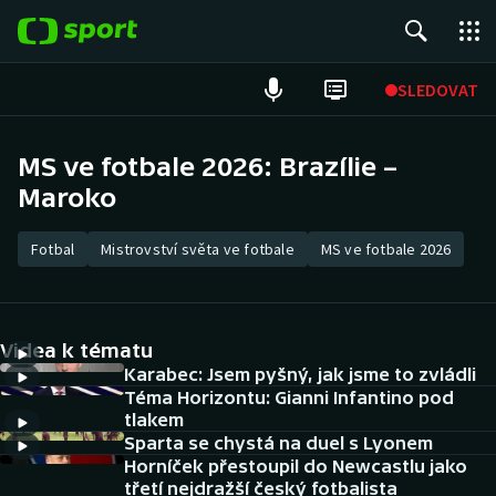
POPULÁRNÍ
SLEDOVAT
Fotbal
MS ve fotbale 2026: Brazílie –
Maroko
Hokej
Tenis
Fotbal
Mistrovství světa ve fotbale
MS ve fotbale 2026
Atletika
Videa k tématu
Cyklistika
Karabec: Jsem pyšný, jak jsme to zvládli
Téma Horizontu: Gianni Infantino pod
DALŠÍ SPORTY
tlakem
Sparta se chystá na duel s Lyonem
Americký fotbal
NEPŘEHLÉDNĚTE
Horníček přestoupil do Newcastlu jako
třetí nejdražší český fotbalista