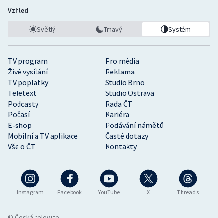
Vzhled
Světlý
Tmavý
Systém
TV program
Pro média
Živé vysílání
Reklama
TV poplatky
Studio Brno
Teletext
Studio Ostrava
Podcasty
Rada ČT
Počasí
Kariéra
E-shop
Podávání námětů
Mobilní a TV aplikace
Časté dotazy
Vše o ČT
Kontakty
Instagram
Facebook
YouTube
X
Threads
© Česká televize