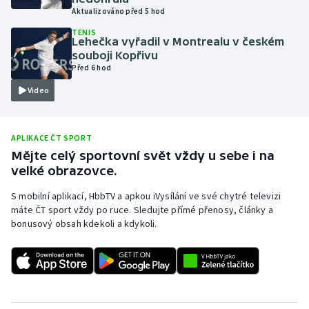
Aktualizováno před 5 hod
Olympijské hry
TENIS
Lehečka vyřadil v Montrealu v českém
Parasport
souboji Kopřivu
Před 6 hod
Plavání
Video
Plážový volejbal
APLIKACE ČT SPORT
Ragby
Mějte celý sportovní svět vždy u sebe i na
velké obrazovce.
Rychlobruslení
S mobilní aplikací, HbbTV a apkou iVysílání ve své chytré televizi
máte ČT sport vždy po ruce. Sledujte přímé přenosy, články a
Rychlostní kanoistika
bonusový obsah kdekoli a kdykoli.
Short track
Sportovní střelba