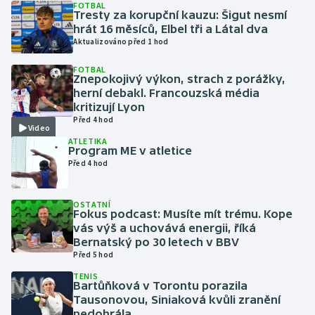
FOTBAL
Tresty za korupční kauzu: Šigut nesmí
hrát 16 měsíců, Elbel tři a Látal dva
Gymnastika
Aktualizováno před 1 hod
Házená
FOTBAL
Znepokojivý výkon, strach z porážky,
herní debakl. Francouzská média
Jezdectví
kritizují Lyon
Před 4 hod
Video
Judo
ATLETIKA
Program ME v atletice
Před 4 hod
Krasobruslení
Lezení
OSTATNÍ
Fokus podcast: Musíte mít trému. Kope
vás výš a uchovává energii, říká
Lyže a snowboard
Bernatský po 30 letech v BBV
Před 5 hod
Moderní pětiboj
TENIS
Bartůňková v Torontu porazila
Tausonovou, Siniaková kvůli zranění
Motorsport
nedohrála