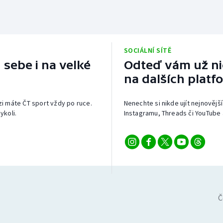
SOCIÁLNÍ SÍTĚ
 sebe i na velké
Odteď vám už nic
na dalších platf
izi máte ČT sport vždy po ruce.
Nenechte si nikde ujít nejnovější
ykoli.
Instagramu, Threads či YouTube 
Č