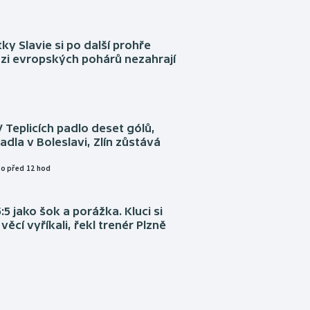
tky Slavie si po další prohře
ázi evropských pohárů nezahrají
V Teplicích padlo deset gólů,
adla v Boleslavi, Zlín zůstává
o před 12 hod
:5 jako šok a porážka. Kluci si
věcí vyříkali, řekl trenér Plzně