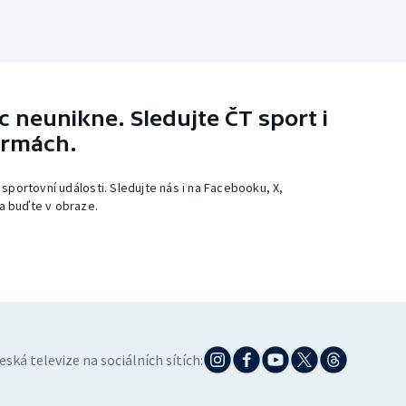
 neunikne. Sledujte ČT sport i
ormách.
 sportovní události. Sledujte nás i na Facebooku, X,
a buďte v obraze.
eská televize na sociálních sítích: