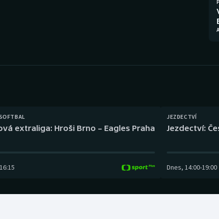
Moderní pětiboj
Triatlon
Motorsport
Veslování
Olympijské hry
Vodní slalom
Parasport
Volejbal
Plavání
Ostatní
 SOFTBAL
JEZDECTVÍ
Plážový volejbal
ová extraliga: Hroši Brno – Eagles Praha
Jezdectví: Č
16:15
Dnes
,
14:00
-
19:00