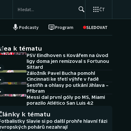
ČT
Podcasty
Program
SLEDOVAT
NEPŘEHLÉDNĚTE
Soutěže
idea k tématu
PSV Eindhoven s Kovářem na úvod
Historické návraty
ligy doma jen remizoval s Fortunou
Sittard
Aplikace ČT sport
Záložník Pavel Bucha pomohl
Cincinnati ke třetí výhře v řadě
AZ kvíz
Sestřih a ohlasy po utkání Jihlava –
Příbram
Messi dal první góly po MS, Miami
porazilo Atlético San Luis 4:2
Články k tématu
Fotbalistky Slavie si po další prohře hlavní fázi
evropských pohárů nezahrají