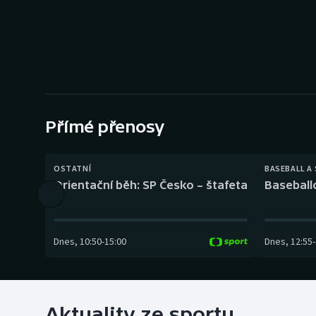
Curling
Dostihy
Florbal
Futsal
Přímé přenosy
Golf
OSTATNÍ
BASEBALL A
Gymnastika
Orientační běh: SP Česko – štafeta
Baseball
Dnes
,
10:50
-
15:00
Dnes
,
12:55
-
Aktuality ze sportu