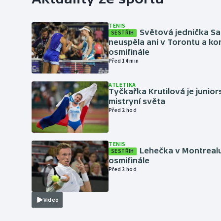
TENIS
Světová jednička S
SESTŘIH
neuspěla ani v Torontu a kon
osmifinále
Před 14 min
ATLETIKA
Tyčkařka Krutilová je junio
mistryní světa
Před 2 hod
TENIS
Lehečka v Montrealu
SESTŘIH
osmifinále
Před 2 hod
Video