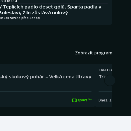
Před 10 hod
V Teplicích padlo deset gólů, Sparta padla v
Boleslavi, Zlín zůstává nulový
Aktualizováno před 12 hod
Zobrazit program
TRIATLON
eský skokový pohár – Velká cena Jítravy
Triatlon: XTE
Dnes
,
15:00
-
16:10