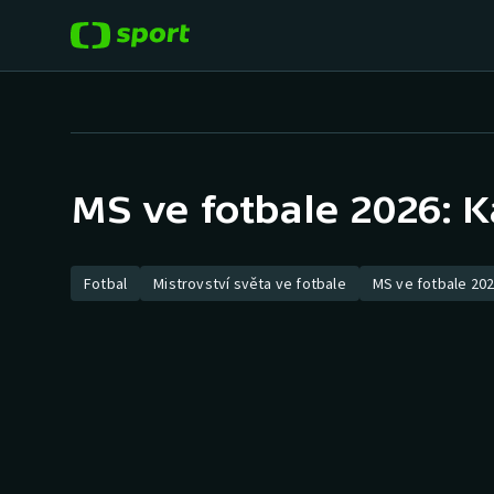
POPULÁRNÍ
DALŠÍ SPORTY
Fotbal
Americký fotbal
MS ve fotbale 2026: K
Hokej
Baseball a softbal
Tenis
Basketbal
Fotbal
Mistrovství světa ve fotbale
MS ve fotbale 20
Atletika
Biatlon
Cyklistika
Boby a skeleton
Box