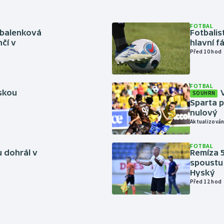
FOTBAL
abalenková
Fotbalis
čí v
hlavní f
Před 10 hod
FOTBAL
rskou
SOUHRN
Sparta p
nulový
Aktualizován
FOTBAL
 dohrál v
Remíza 5
spoustu 
Hyský
Před 12 hod