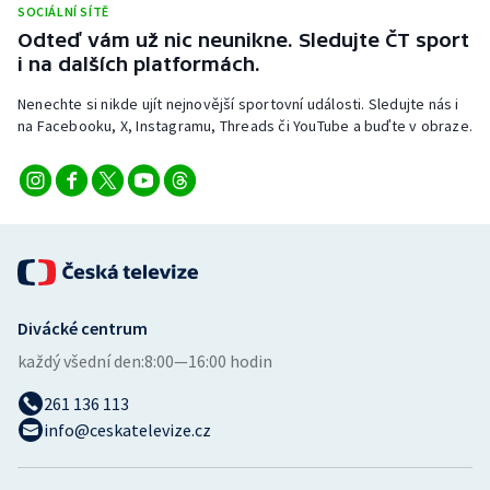
SOCIÁLNÍ SÍTĚ
Stolní tenis
Odteď vám už nic neunikne. Sledujte ČT sport
i na dalších platformách.
Triatlon
Nenechte si nikde ujít nejnovější sportovní události. Sledujte nás i
Veslování
na Facebooku, X, Instagramu, Threads či YouTube a buďte v obraze.
Vodní slalom
Volejbal
Ostatní
Divácké centrum
každý všední den:
8:00—16:00 hodin
261 136 113
info@ceskatelevize.cz