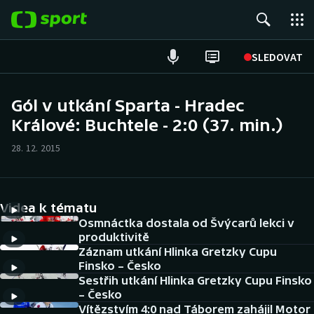
POPULÁRNÍ
SLEDOVAT
Fotbal
Gól v utkání Sparta - Hradec
Králové: Buchtele - 2:0 (37. min.)
Hokej
28. 12. 2015
Tenis
Atletika
Videa k tématu
Cyklistika
Osmnáctka dostala od Švýcarů lekci v
produktivitě
Záznam utkání Hlinka Gretzky Cupu
DALŠÍ SPORTY
Finsko – Česko
Sestřih utkání Hlinka Gretzky Cupu Finsko
Americký fotbal
NEPŘEHLÉDNĚTE
– Česko
Vítězstvím 4:0 nad Táborem zahájil Motor