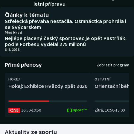
Baseball a softbal
Soutěže
letní přípravu
Články k tématu
Basketbal
Historické návraty
Střelecká převaha nestačila. Osmnáctka prohrála i
se Švýcarskem
Biatlon
Aplikace ČT sport
Před 9 hod
Nejlépe placený český sportovec je opět Pastrňák,
podle Forbesu vydělal 275 milionů
Boby a skeleton
AZ kvíz
6. 8. 2026
Box
Přímé přenosy
Zobrazit program
Curling
HOKEJ
OSTATNÍ
Hokej: Exhibice Hvězdy zpět 2026
Orientační běh: 
Dostihy
Florbal
16:50
-
19:50
Zítra
,
10:50
-
15:00
ŽIVĚ
Futsal
Aktuality ze sportu
Golf