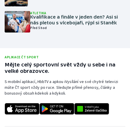
Olympijské hry
ATLETIKA
Kvalifikace a finále v jeden den? Asi si
Parasport
nás pletou s vícebojaři, rýpl si Staněk
Před 5 hod
Plavání
Plážový volejbal
APLIKACE ČT SPORT
Ragby
Mějte celý sportovní svět vždy u sebe i na
velké obrazovce.
Rychlobruslení
S mobilní aplikací, HbbTV a apkou iVysílání ve své chytré televizi
máte ČT sport vždy po ruce. Sledujte přímé přenosy, články a
Rychlostní kanoistika
bonusový obsah kdekoli a kdykoli.
Short track
Sportovní střelba