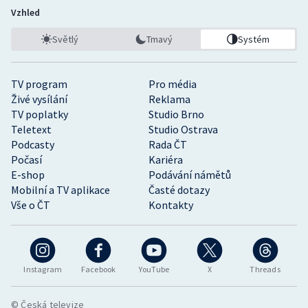
Vzhled
Světlý
Tmavý
Systém
TV program
Pro média
Živé vysílání
Reklama
TV poplatky
Studio Brno
Teletext
Studio Ostrava
Podcasty
Rada ČT
Počasí
Kariéra
E-shop
Podávání námětů
Mobilní a TV aplikace
Časté dotazy
Vše o ČT
Kontakty
Instagram
Facebook
YouTube
X
Threads
© Česká televize