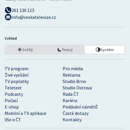
261 136 113
info@ceskatelevize.cz
Vzhled
Světlý
Tmavý
Systém
TV program
Pro média
Živé vysílání
Reklama
TV poplatky
Studio Brno
Teletext
Studio Ostrava
Podcasty
Rada ČT
Počasí
Kariéra
E-shop
Podávání námětů
Mobilní a TV aplikace
Časté dotazy
Vše o ČT
Kontakty