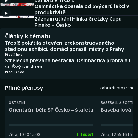
Baseball a softbal
Soutěže
Osmnáctka dostala od Švýcarů lekci v
produktivitě
Basketbal
Historické návraty
Záznam utkání Hlinka Gretzky Cupu
Finsko – Česko
Biatlon
Aplikace ČT sport
Články k tématu
Třebíč pokřtila otevření zrekonstruovaného
Boby a skeleton
AZ kvíz
stadionu exhibicí, domácí porazili mistry z Prahy
Před 3 hod
Střelecká převaha nestačila. Osmnáctka prohrála i
Box
se Švýcarskem
Před 14 hod
Curling
Přímé přenosy
Zobrazit program
Dostihy
OSTATNÍ
BASEBALL A SOFTBA
Florbal
Orientační běh: SP Česko – štafeta
Baseballová ex
Futsal
Zítra
,
10:50
-
15:00
Zítra
,
12:55
-
16:15
Golf