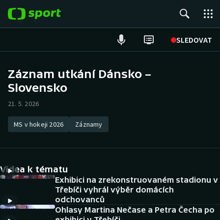
POPULÁRNÍ
SLEDOVAT
Fotbal
Záznam utkání Dánsko –
Slovensko
Hokej
21. 5. 2026
Tenis
MS v hokeji 2026
Záznamy
Atletika
Cyklistika
Videa k tématu
DALŠÍ SPORTY
Exhibici na zrekonstruovaném stadionu v
Třebíči vyhrál výběr domácích
odchovanců
Americký fotbal
NEPŘEHLÉDNĚTE
Ohlasy Martina Nečase a Petra Čecha po
exhibici v Třebíči