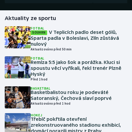
Gymnastika
Aktuality ze sportu
Házená
FOTBAL
V Teplicích padlo deset gólů,
SOUHRN
Sparta padla v Boleslavi, Zlín zůstává
Jezdectví
nulový
Aktualizováno před 50 min
Judo
FOTBAL
Remíza 5:5 jako šok a porážka. Kluci si
spoustu věcí vyříkali, řekl trenér Plzně
Krasobruslení
Hyský
Před 1 hod
Lezení
BASKETBAL
Basketbalistou roku je podeváté
Lyže a snowboard
Satoranský, Čechová slaví poprvé
Aktualizováno před 1 hod
Moderní pětiboj
HOKEJ
Třebíč pokřtila otevření
zrekonstruovaného stadionu exhibicí,
Motorsport
domácí porazili mistry z Prahy