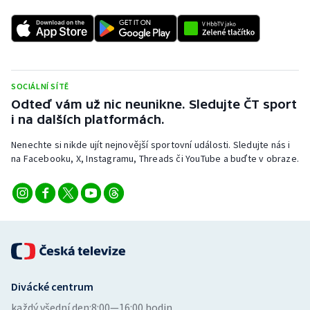
Stolní tenis
Triatlon
Veslování
SOCIÁLNÍ SÍTĚ
Odteď vám už nic neunikne. Sledujte ČT sport
Vodní slalom
i na dalších platformách.
Volejbal
Nenechte si nikde ujít nejnovější sportovní události. Sledujte nás i
na Facebooku, X, Instagramu, Threads či YouTube a buďte v obraze.
Ostatní
Divácké centrum
každý všední den:
8:00—16:00 hodin