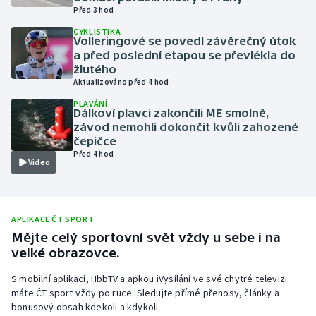
Před 3 hod
Olympijské hry
CYKLISTIKA
Volleringové se povedl závěrečný útok
Parasport
a před poslední etapou se převlékla do
žlutého
Aktualizováno před 4 hod
Plavání
PLAVÁNÍ
Dálkoví plavci zakončili ME smolně,
Plážový volejbal
závod nemohli dokončit kvůli zahozené
čepičce
Před 4 hod
Ragby
Video
Rychlobruslení
APLIKACE ČT SPORT
Rychlostní kanoistika
Mějte celý sportovní svět vždy u sebe i na
velké obrazovce.
Short track
S mobilní aplikací, HbbTV a apkou iVysílání ve své chytré televizi
Sportovní střelba
máte ČT sport vždy po ruce. Sledujte přímé přenosy, články a
bonusový obsah kdekoli a kdykoli.