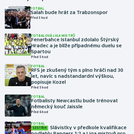
FOTBAL
Salah bude hrát za Trabzonspor
Gymnastika
Před 3 hod
Házená
FOTBALOVÁ LIGA MISTRŮ
Fenerbahce Istanbul zdolalo Štýrský
Jezdectví
Hradec a je blíže případnému duelu se
Spartou
Judo
Před 5 hod
FOTBAL
RFS je zkušený tým s plno hráči nad 30
Krasobruslení
let, navíc s nadstandardní výškou,
popisuje Kozel
Lezení
Před 5 hod
FOTBAL
Lyže a snowboard
Fotbalisty Newcastlu bude trénovat
německý kouč Jaissle
Před 6 hod
Moderní pětiboj
FOTBAL
Slávistky v předkole kvalifikace
Motorsport
SESTŘIH
podlehly Rangers 1:2 a Liga mistryň pro