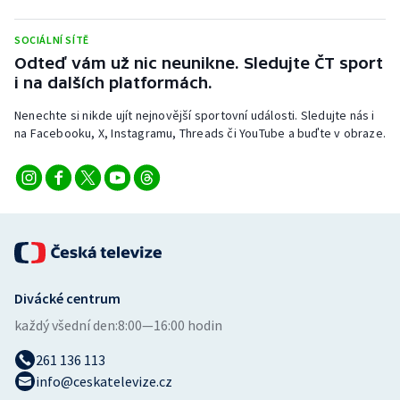
Stolní tenis
SOCIÁLNÍ SÍTĚ
Triatlon
Odteď vám už nic neunikne. Sledujte ČT sport
i na dalších platformách.
Veslování
Nenechte si nikde ujít nejnovější sportovní události. Sledujte nás i
na Facebooku, X, Instagramu, Threads či YouTube a buďte v obraze.
Vodní slalom
Volejbal
Ostatní
Divácké centrum
každý všední den:
8:00—16:00 hodin
261 136 113
info@ceskatelevize.cz