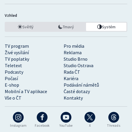
Vzhled
Světlý
Tmavý
Systém
TV program
Pro média
Živé vysílání
Reklama
TV poplatky
Studio Brno
Teletext
Studio Ostrava
Podcasty
Rada ČT
Počasí
Kariéra
E-shop
Podávání námětů
Mobilní a TV aplikace
Časté dotazy
Vše o ČT
Kontakty
Instagram
Facebook
YouTube
X
Threads