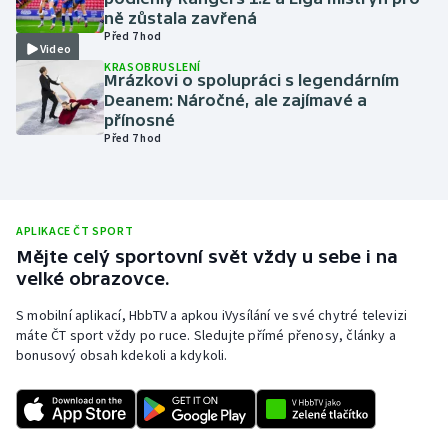
ně zůstala zavřená
Olympijské hry
Před 7 hod
Video
KRASOBRUSLENÍ
Parasport
Mrázkovi o spolupráci s legendárním
Deanem: Náročné, ale zajímavé a
přínosné
Plavání
Před 7 hod
Plážový volejbal
Ragby
APLIKACE ČT SPORT
Mějte celý sportovní svět vždy u sebe i na
Rychlobruslení
velké obrazovce.
S mobilní aplikací, HbbTV a apkou iVysílání ve své chytré televizi
Rychlostní kanoistika
máte ČT sport vždy po ruce. Sledujte přímé přenosy, články a
bonusový obsah kdekoli a kdykoli.
Short track
Sportovní střelba