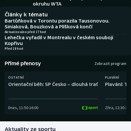
Baseball a softbal
Soutěže
okruhu WTA
Články k tématu
Basketbal
Historické návraty
Bartůňková v Torontu porazila Tausonovou.
Siniaková, Bouzková a Plíšková končí
Biatlon
Aplikace ČT sport
Aktualizováno před 17 hod
Lehečka vyřadil v Montrealu v českém souboji
Kopřivu
Boby a skeleton
AZ kvíz
Před 18 hod
Box
Přímé přenosy
Zobrazit program
Curling
OSTATNÍ
PLAVÁNÍ
Orientační běh: SP Česko – dlouhá trať
Plavání: TK
Dostihy
Florbal
Dnes
,
11:50
-
16:00
Zítra
,
12:30
-
13:
Futsal
Aktuality ze sportu
Golf