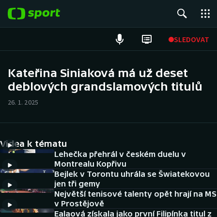
POPULÁRNÍ
SLEDOVAT
Fotbal
Kateřina Siniaková má už deset
deblových grandslamových titulů
Hokej
26. 1. 2025
Tenis
Atletika
Videa k tématu
Cyklistika
Lehečka přehrál v českém duelu v
Montrealu Kopřivu
Bejlek v Torontu uhrála se Šwiatekovou
DALŠÍ SPORTY
jen tři gemy
Největší tenisové talenty opět hrají na MS
Americký fotbal
NEPŘEHLÉDNĚTE
v Prostějově
Ealaová získala jako první Filipínka titul z