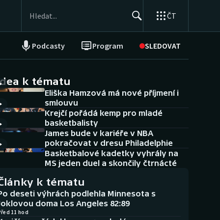
ČT
Podcasty
Program
SLEDOVAT
NEPŘEHLÉDNĚTE
Soutěže
idea k tématu
Eliška Hamzová má nové příjmení i
Historické návraty
smlouvu
Krejčí pořádá kemp pro mladé
Aplikace ČT sport
basketbalisty
James bude v kariéře v NBA
AZ kvíz
pokračovat v dresu Philadelphie
Basketbalové kadetky vyhrály na
MS jeden duel a skončily čtrnácté
Články k tématu
Po deseti výhrách podlehla Minnesota s
Joklovou doma Los Angeles 82:89
Před 11 hod