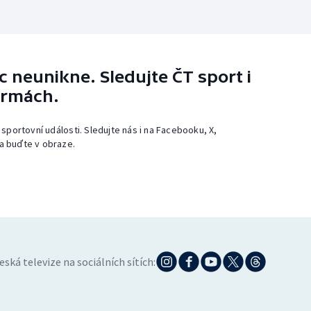
 neunikne. Sledujte ČT sport i
ormách.
 sportovní události. Sledujte nás i na Facebooku, X,
a buďte v obraze.
eská televize na sociálních sítích: