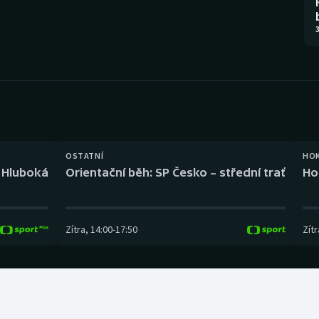
Moderní pětiboj
Triatlon
3
Motorsport
Veslování
Olympijské hry
Vodní slalom
Parasport
Volejbal
Plavání
Ostatní
OSTATNÍ
HO
l Hluboká
Orientační běh: SP Česko – střední trať
Ho
Plážový volejbal
Zítra
,
14:00
-
17:50
Zítr