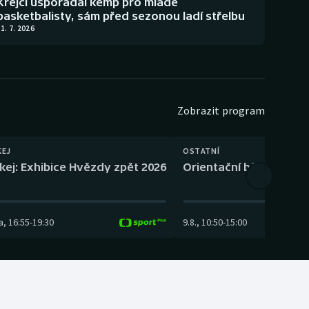
Krejčí uspořádal kemp pro mladé
basketbalisty, sám před sezonou ladí střelbu
1. 7. 2026
Zobrazit program
KEJ
OSTATNÍ
kej: Exhibice Hvězdy zpět 2026
Orientační běh: SP Čes
a
,
16:55
-
19:30
9.8.
,
10:50
-
15:00