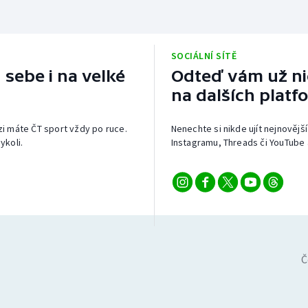
SOCIÁLNÍ SÍTĚ
 sebe i na velké
Odteď vám už nic
na dalších platf
izi máte ČT sport vždy po ruce.
Nenechte si nikde ujít nejnovější
ykoli.
Instagramu, Threads či YouTube 
Č