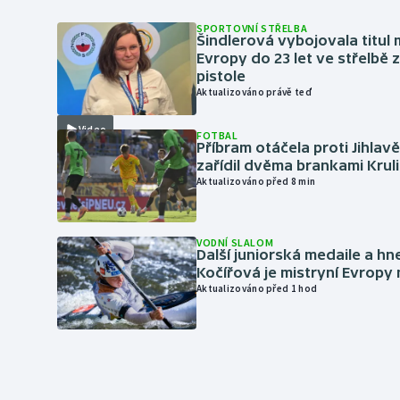
SPORTOVNÍ STŘELBA
Šindlerová vybojovala titul 
Evropy do 23 let ve střelbě 
pistole
Aktualizováno právě teď
Video
FOTBAL
Příbram otáčela proti Jihlav
zařídil dvěma brankami Krul
Aktualizováno před 8 min
VODNÍ SLALOM
Další juniorská medaile a hn
Kočířová je mistryní Evropy
Aktualizováno před 1 hod