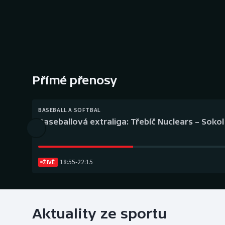
Curling
Dostihy
Florbal
Futsal
Přímé přenosy
Golf
BASEBALL A SOFTBAL
Baseballová extraliga: Třebíč Nuclears – Soko
Gymnastika
18:55
-
22:15
ŽIVĚ
Aktuality ze sportu