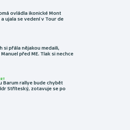
omá ovládla ikonické Mont
a ujala se vedení v Tour de
 si přála nějakou medaili,
 Manuel před ME. Tlak si nechce
ORT
u Barum rallye bude chybět
ídr Stříteský, zotavuje se po