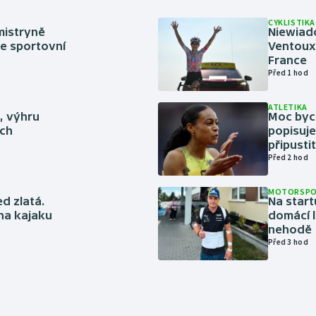
CYKLISTIKA
mistryně
Niewiad
ze sportovní
Ventoux 
France
Před 1 hod
ATLETIKA
ě, výhru
Moc bych
ich
popisuje
připustit
Před 2 hod
MOTORSP
ed zlatá.
Na start
 na kajaku
domácí l
nehodě
Před 3 hod