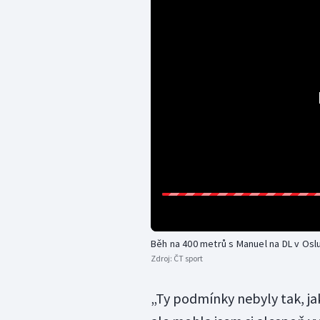
Běh na 400 metrů s Manuel na DL v Osl
Zdroj:
ČT sport
„Ty podmínky nebyly tak, jak