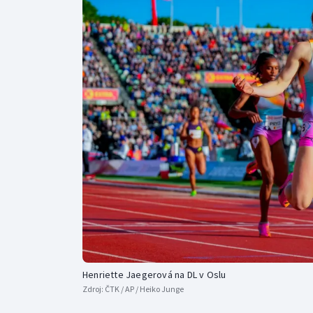
Curling
Dostihy
Florbal
Futsal
Golf
Gymnastika
Henriette Jaegerová na DL v Oslu
Zdroj:
ČTK / AP / Heiko Junge