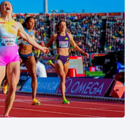
Moderní pětiboj
Triatlon
Motorsport
Veslování
Olympijské hry
Vodní slalom
Parasport
Volejbal
Plavání
Ostatní
Plážový volejbal