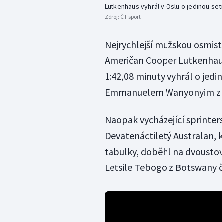
Lutkenhaus vyhrál v Oslu o jedinou s
Zdroj:
ČT sport
Nejrychlejší mužskou osmist
Američan Cooper Lutkenhaus
1:42,08 minuty vyhrál o je
Emmanuelem Wanyonyim z 
Naopak vycházející sprinters
Devatenáctiletý Australan, 
tabulky, doběhl na dvoustov
Letsile Tebogo z Botswany 