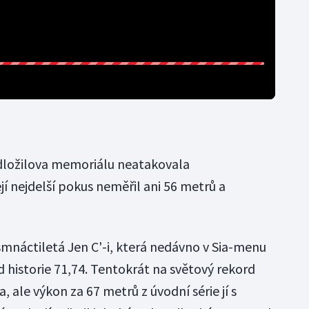
dložilova memoriálu neatakovala
jí nejdelší pokus neměřil ani 56 metrů a
náctiletá Jen C'-i, která nedávno v Sia-menu
 historie 71,74. Tentokrát na světový rekord
 ale výkon za 67 metrů z úvodní série jí s