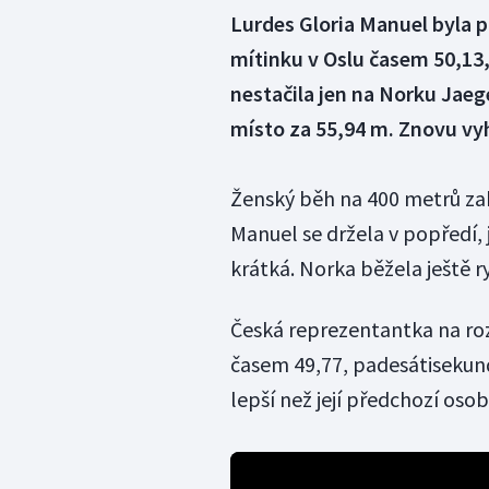
Lurdes Gloria Manuel byla 
mítinku v Oslu časem 50,13, 
nestačila jen na Norku Jae
místo za 55,94 m. Znovu vyh
Ženský běh na 400 metrů zah
Manuel se držela v popředí,
krátká. Norka běžela ještě ry
Česká reprezentantka na roz
časem 49,77, padesátisekund
lepší než její předchozí oso