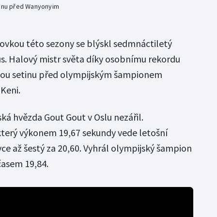
etinu před Wanyonyim
ovkou této sezony se blýskl sedmnáctiletý
. Halový mistr světa díky osobnímu rekordu
dinou setinu před olympijským šampionem
Keni.
ká hvězda Gout Gout v Oslu nezářil.
který výkonem 19,67 sekundy vede letošní
ce až šestý za 20,60. Vyhrál olympijský šampion
časem 19,84.