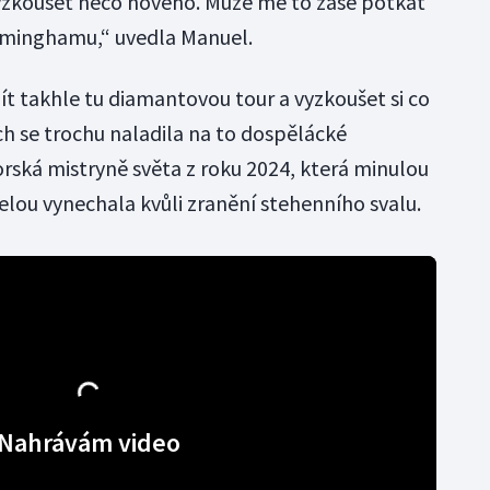
vyzkoušet něco nového. Může mě to zase potkat
irminghamu,“ uvedla Manuel.
ít takhle tu diamantovou tour a vyzkoušet si co
ch se trochu naladila na to dospělácké
orská mistryně světa z roku 2024, která minulou
elou vynechala kvůli zranění stehenního svalu.
Nahrávám video