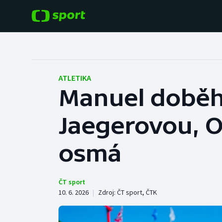
POPULÁRNÍ
DALŠÍ SPORTY
Fotbal
Americký fotbal
ATLETIKA
Manuel doběh
Hokej
Baseball a softbal
Jaegerovou, O
Tenis
Basketbal
Atletika
osmá
Biatlon
Cyklistika
Boby a skeleton
ČT sport
10. 6. 2026
|
Zdroj:
ČT sport
,
ČTK
Box