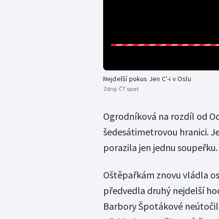
Nejdelší pokus Jen C'-i v Oslu
Zdroj:
ČT sport
Ogrodníková na rozdíl od O
šedesátimetrovou hranici. Je
porazila jen jednu soupeřku.
Oštěpařkám znovu vládla osm
předvedla druhý nejdelší hod
Barbory Špotákové neútočila,