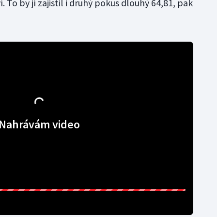
. To by jí zajistil i druhý pokus dlouhý 64,81, pak
Nahrávám video