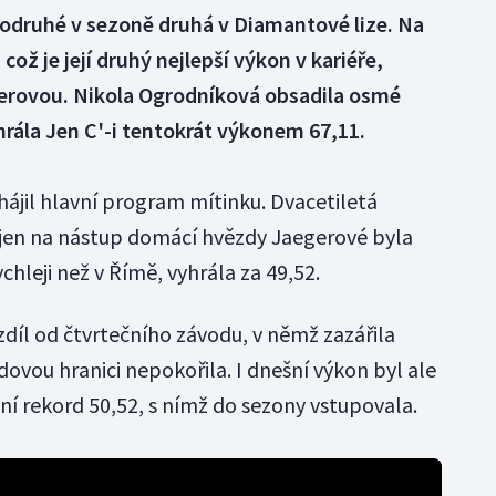
podruhé v sezoně druhá v Diamantové lize. Na
což je její druhý nejlepší výkon v kariéře,
gerovou. Nikola Ogrodníková obsadila osmé
rála Jen C'-i tentokrát výkonem 67,11.
ájil hlavní program mítinku. Dvacetiletá
 jen na nástup domácí hvězdy Jaegerové byla
chleji než v Římě, vyhrála za 49,52.
díl od čtvrtečního závodu, v němž zazářila
ovou hranici nepokořila. I dnešní výkon byl ale
bní rekord 50,52, s nímž do sezony vstupovala.