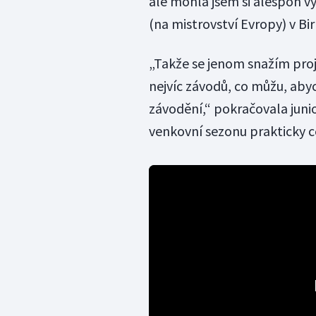
ale mohla jsem si alespoň 
(na mistrovství Evropy) v B
„Takže se jenom snažím proj
nejvíc závodů, co můžu, aby
závodění,“ pokračovala juni
venkovní sezonu prakticky c