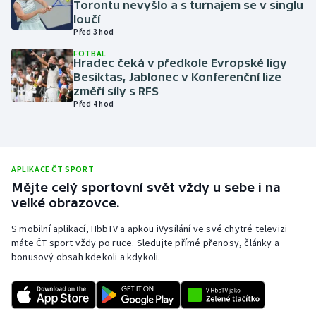
Torontu nevyšlo a s turnajem se v singlu
loučí
Olympijské hry
Před 3 hod
Parasport
FOTBAL
Hradec čeká v předkole Evropské ligy
Besiktas, Jablonec v Konferenční lize
Plavání
změří síly s RFS
Před 4 hod
Plážový volejbal
Ragby
APLIKACE ČT SPORT
Mějte celý sportovní svět vždy u sebe i na
Rychlobruslení
velké obrazovce.
Rychlostní kanoistika
S mobilní aplikací, HbbTV a apkou iVysílání ve své chytré televizi
máte ČT sport vždy po ruce. Sledujte přímé přenosy, články a
bonusový obsah kdekoli a kdykoli.
Short track
Sportovní střelba