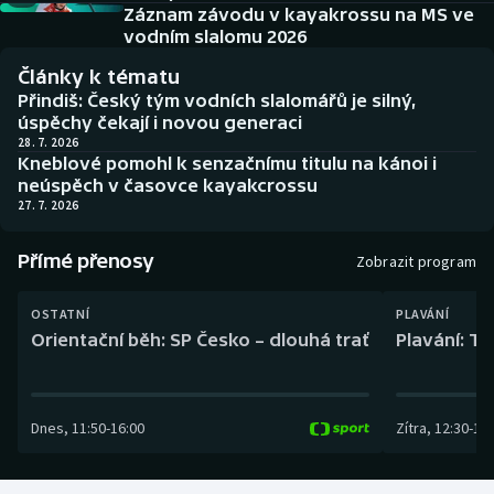
Baseball a softbal
Soutěže
Záznam závodu v kayakrossu na MS ve
vodním slalomu 2026
Basketbal
Historické návraty
Články k tématu
Přindiš: Český tým vodních slalomářů je silný,
Biatlon
Aplikace ČT sport
úspěchy čekají i novou generaci
28. 7. 2026
Kneblové pomohl k senzačnímu titulu na kánoi i
Boby a skeleton
AZ kvíz
neúspěch v časovce kayakcrossu
27. 7. 2026
Box
Přímé přenosy
Zobrazit program
Curling
OSTATNÍ
PLAVÁNÍ
Dostihy
Orientační běh: SP Česko – dlouhá trať
Plavání: TK
Florbal
Dnes
,
11:50
-
16:00
Zítra
,
12:30
-
13:
Futsal
Golf