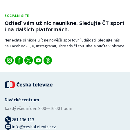
Stolní tenis
SOCIÁLNÍ SÍTĚ
Triatlon
Odteď vám už nic neunikne. Sledujte ČT sport
i na dalších platformách.
Veslování
Nenechte si nikde ujít nejnovější sportovní události. Sledujte nás i
Vodní slalom
na Facebooku, X, Instagramu, Threads či YouTube a buďte v obraze.
Volejbal
Ostatní
Divácké centrum
každý všední den:
8:00—16:00 hodin
261 136 113
info@ceskatelevize.cz