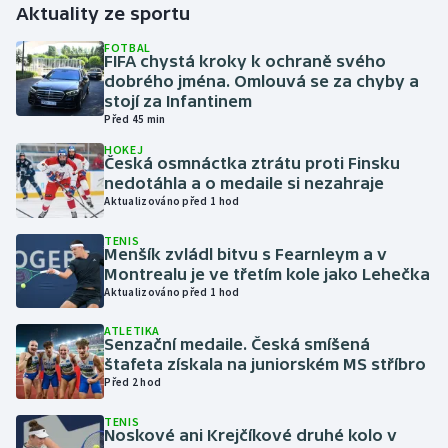
Aktuality ze sportu
Gymnastika
FOTBAL
FIFA chystá kroky k ochraně svého
dobrého jména. Omlouvá se za chyby a
Házená
stojí za Infantinem
Před 45 min
Jezdectví
HOKEJ
Česká osmnáctka ztrátu proti Finsku
nedotáhla a o medaile si nezahraje
Judo
Aktualizováno před 1 hod
Krasobruslení
TENIS
Menšík zvládl bitvu s Fearnleym a v
Montrealu je ve třetím kole jako Lehečka
Lezení
Aktualizováno před 1 hod
ATLETIKA
Lyže a snowboard
Senzační medaile. Česká smíšená
štafeta získala na juniorském MS stříbro
Moderní pětiboj
Před 2 hod
TENIS
Motorsport
Noskové ani Krejčíkové druhé kolo v