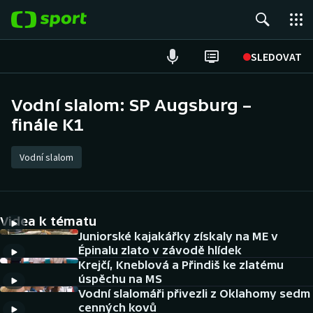
POPULÁRNÍ
SLEDOVAT
Fotbal
Vodní slalom: SP Augsburg –
finále K1
Hokej
Tenis
Vodní slalom
Atletika
Videa k tématu
Cyklistika
Juniorské kajakářky získaly na ME v
Épinalu zlato v závodě hlídek
DALŠÍ SPORTY
Krejčí, Kneblová a Přindiš ke zlatému
úspěchu na MS
Americký fotbal
NEPŘEHLÉDNĚTE
Vodní slalomáři přivezli z Oklahomy sedm
cenných kovů