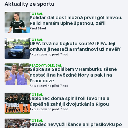
Aktuality ze sportu
Gymnastika
FOTBAL
Polidar dal dost možná první gól hlavou.
Palici nemám úplně špatnou, zářil
Házená
Před 6 hod
FOTBAL
Jezdectví
UEFA trvá na bojkotu soutěží FIFA. Její
omluva jí nestačí a Infantinovi už nevěří
Judo
Aktualizováno před 7 hod
PLÁŽOVÝ VOLEJBAL
Krasobruslení
Šépka se Sedlákem v Hamburku těsně
nestačili na hvězdné Nory a pak i na
Francouze
Lezení
Aktualizováno před 7 hod
FOTBAL
Lyže a snowboard
Jablonec doma splnil roli favorita a
úspěšně zahájil dvojutkání s Rigou
Moderní pětiboj
Aktualizováno před 7 hod
FOTBAL
Motorsport
Hradec nevyužil šance ani přesilovku po