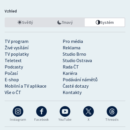
Vzhled
Světlý
Tmavý
Systém
TV program
Pro média
Živé vysílání
Reklama
TV poplatky
Studio Brno
Teletext
Studio Ostrava
Podcasty
Rada ČT
Počasí
Kariéra
E-shop
Podávání námětů
Mobilní a TV aplikace
Časté dotazy
Vše o ČT
Kontakty
Instagram
Facebook
YouTube
X
Threads