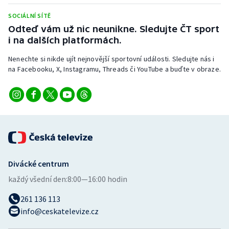
Stolní tenis
SOCIÁLNÍ SÍTĚ
Odteď vám už nic neunikne. Sledujte ČT sport
Triatlon
i na dalších platformách.
Veslování
Nenechte si nikde ujít nejnovější sportovní události. Sledujte nás i
na Facebooku, X, Instagramu, Threads či YouTube a buďte v obraze.
Vodní slalom
Volejbal
Ostatní
Divácké centrum
každý všední den:
8:00—16:00 hodin
261 136 113
info@ceskatelevize.cz