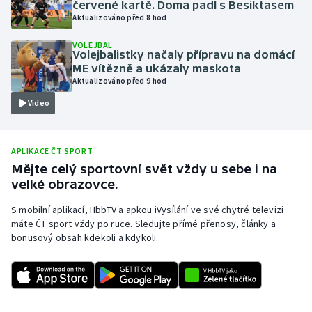
červené kartě. Doma padl s Besiktasem
Aktualizováno před 8 hod
Olympijské hry
VOLEJBAL
Parasport
Volejbalistky načaly přípravu na domácí
ME vítězně a ukázaly maskota
Aktualizováno před 9 hod
Plavání
Video
Plážový volejbal
APLIKACE ČT SPORT
Ragby
Mějte celý sportovní svět vždy u sebe i na
velké obrazovce.
Rychlobruslení
S mobilní aplikací, HbbTV a apkou iVysílání ve své chytré televizi
Rychlostní kanoistika
máte ČT sport vždy po ruce. Sledujte přímé přenosy, články a
bonusový obsah kdekoli a kdykoli.
Short track
Sportovní střelba