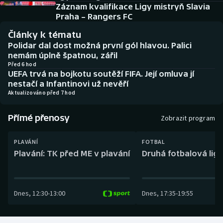
Baseball a softbal
Soutěže
Záznam kvalifikace Ligy mistryň Slavia
Praha – Rangers FC
Basketbal
Historické návraty
Články k tématu
Polidar dal dost možná první gól hlavou. Palici
Biatlon
Aplikace ČT sport
nemám úplně špatnou, zářil
Před 6 hod
UEFA trvá na bojkotu soutěží FIFA. Její omluva jí
Boby a skeleton
AZ kvíz
nestačí a Infantinovi už nevěří
Aktualizováno před 7 hod
Box
Přímé přenosy
Zobrazit program
Curling
PLAVÁNÍ
FOTBAL
Dostihy
Plavání: TK před ME v plavání
Druhá fotbalová liga
Florbal
Dnes
,
12:30
-
13:00
Dnes
,
17:35
-
19:55
Futsal
Golf