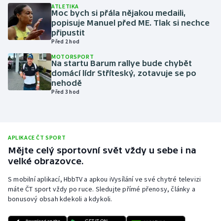
ATLETIKA
Moc bych si přála nějakou medaili,
Olympijské hry
popisuje Manuel před ME. Tlak si nechce
připustit
Parasport
Před 2 hod
MOTORSPORT
Plavání
Na startu Barum rallye bude chybět
domácí lídr Stříteský, zotavuje se po
nehodě
Plážový volejbal
Před 3 hod
Ragby
Rychlobruslení
APLIKACE ČT SPORT
Mějte celý sportovní svět vždy u sebe i na
Rychlostní kanoistika
velké obrazovce.
S mobilní aplikací, HbbTV a apkou iVysílání ve své chytré televizi
Short track
máte ČT sport vždy po ruce. Sledujte přímé přenosy, články a
bonusový obsah kdekoli a kdykoli.
Sportovní střelba