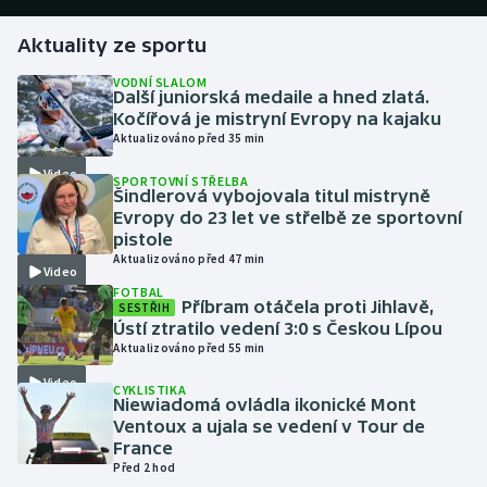
Aktuality ze sportu
Gymnastika
VODNÍ SLALOM
Další juniorská medaile a hned zlatá.
Házená
Kočířová je mistryní Evropy na kajaku
Aktualizováno před 35 min
Jezdectví
Video
SPORTOVNÍ STŘELBA
Šindlerová vybojovala titul mistryně
Judo
Evropy do 23 let ve střelbě ze sportovní
pistole
Krasobruslení
Aktualizováno před 47 min
Video
FOTBAL
Příbram otáčela proti Jihlavě,
SESTŘIH
Lezení
Ústí ztratilo vedení 3:0 s Českou Lípou
Aktualizováno před 55 min
Lyže a snowboard
Video
CYKLISTIKA
Niewiadomá ovládla ikonické Mont
Moderní pětiboj
Ventoux a ujala se vedení v Tour de
France
Motorsport
Před 2 hod