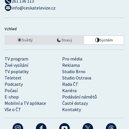
261 136 113
info@ceskatelevize.cz
Vzhled
Světlý
Tmavý
Systém
TV program
Pro média
Živé vysílání
Reklama
TV poplatky
Studio Brno
Teletext
Studio Ostrava
Podcasty
Rada ČT
Počasí
Kariéra
E-shop
Podávání námětů
Mobilní a TV aplikace
Časté dotazy
Vše o ČT
Kontakty