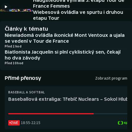
Haugstedová vyhrála 3. etapu Tour de
Baseball a softbal
Soutěže
France Femmes
Wiebesová ovládla ve spurtu i druhou
Basketbal
Historické návraty
etapu Tour
Články k tématu
Biatlon
Aplikace ČT sport
Niewiadomá ovládla ikonické Mont Ventoux a ujala
se vedení v Tour de France
Boby a skeleton
AZ kvíz
Před 2 hod
Biatlonista Jacquelin si plní cyklistický sen, čekají
ho dva závody
Box
Před 10 hod
Curling
Přímé přenosy
Zobrazit program
Dostihy
BASEBALL A SOFTBAL
Baseballová extraliga: Třebíč Nuclears – Sokol Hlub
Florbal
Futsal
18:55
-
22:15
ŽIVĚ
Golf