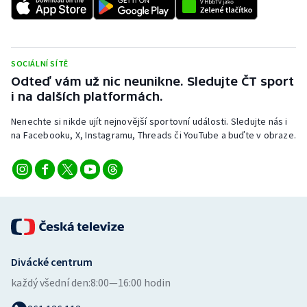
Stolní tenis
Triatlon
SOCIÁLNÍ SÍTĚ
Veslování
Odteď vám už nic neunikne. Sledujte ČT sport
i na dalších platformách.
Vodní slalom
Nenechte si nikde ujít nejnovější sportovní události. Sledujte nás i
na Facebooku, X, Instagramu, Threads či YouTube a buďte v obraze.
Volejbal
Ostatní
Divácké centrum
každý všední den:
8:00—16:00 hodin