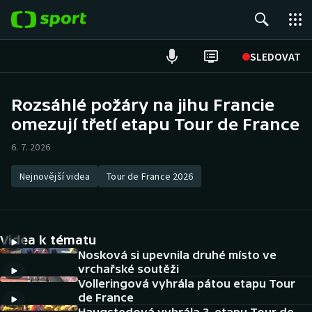
POPULÁRNÍ
SLEDOVAT
Fotbal
Rozsáhlé požáry na jihu Francie
omezují třetí etapu Tour de France
Hokej
6. 7. 2026
Tenis
Nejnovější videa
Tour de France 2026
Atletika
Cyklistika
Videa k tématu
DALŠÍ SPORTY
Nosková si upevnila druhé místo ve
vrchařské soutěži
Volleringová vyhrála pátou etapu Tour
Americký fotbal
NEPŘEHLÉDNĚTE
de France