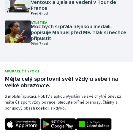
Ventoux a ujala se vedení v Tour de
France
Olympijské hry
Před 6 hod
Parasport
ATLETIKA
Moc bych si přála nějakou medaili,
popisuje Manuel před ME. Tlak si nechce
Plavání
připustit
Před 7 hod
Plážový volejbal
Ragby
APLIKACE ČT SPORT
Mějte celý sportovní svět vždy u sebe i na
Rychlobruslení
velké obrazovce.
Rychlostní kanoistika
S mobilní aplikací, HbbTV a apkou iVysílání ve své chytré televizi
máte ČT sport vždy po ruce. Sledujte přímé přenosy, články a
bonusový obsah kdekoli a kdykoli.
Short track
Sportovní střelba