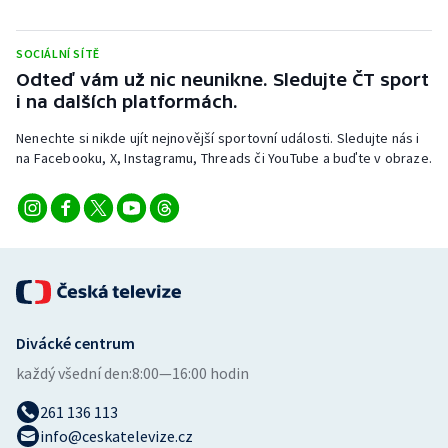
Stolní tenis
SOCIÁLNÍ SÍTĚ
Triatlon
Odteď vám už nic neunikne. Sledujte ČT sport
i na dalších platformách.
Veslování
Nenechte si nikde ujít nejnovější sportovní události. Sledujte nás i
Vodní slalom
na Facebooku, X, Instagramu, Threads či YouTube a buďte v obraze.
Volejbal
Ostatní
Divácké centrum
každý všední den:
8:00—16:00 hodin
261 136 113
info@ceskatelevize.cz