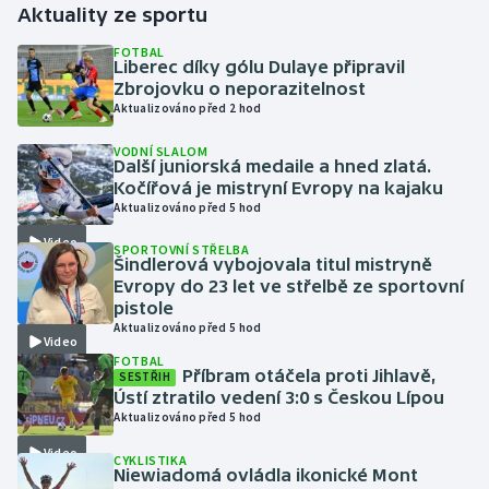
Aktuality ze sportu
Gymnastika
FOTBAL
Liberec díky gólu Dulaye připravil
Zbrojovku o neporazitelnost
Házená
Aktualizováno před 2 hod
VODNÍ SLALOM
Jezdectví
Další juniorská medaile a hned zlatá.
Kočířová je mistryní Evropy na kajaku
Judo
Aktualizováno před 5 hod
Video
SPORTOVNÍ STŘELBA
Krasobruslení
Šindlerová vybojovala titul mistryně
Evropy do 23 let ve střelbě ze sportovní
pistole
Lezení
Aktualizováno před 5 hod
Video
FOTBAL
Lyže a snowboard
Příbram otáčela proti Jihlavě,
SESTŘIH
Ústí ztratilo vedení 3:0 s Českou Lípou
Moderní pětiboj
Aktualizováno před 5 hod
Video
CYKLISTIKA
Motorsport
Niewiadomá ovládla ikonické Mont