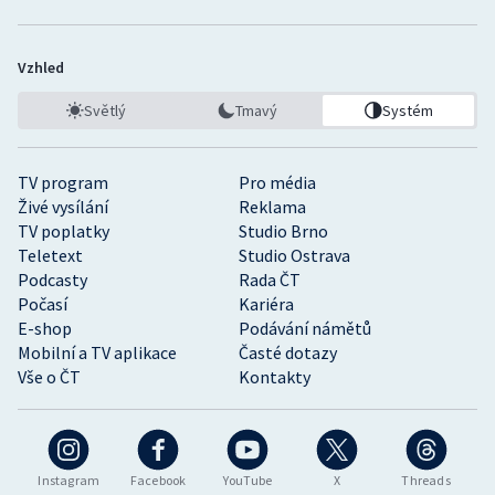
Vzhled
Světlý
Tmavý
Systém
TV program
Pro média
Živé vysílání
Reklama
TV poplatky
Studio Brno
Teletext
Studio Ostrava
Podcasty
Rada ČT
Počasí
Kariéra
E-shop
Podávání námětů
Mobilní a TV aplikace
Časté dotazy
Vše o ČT
Kontakty
Instagram
Facebook
YouTube
X
Threads