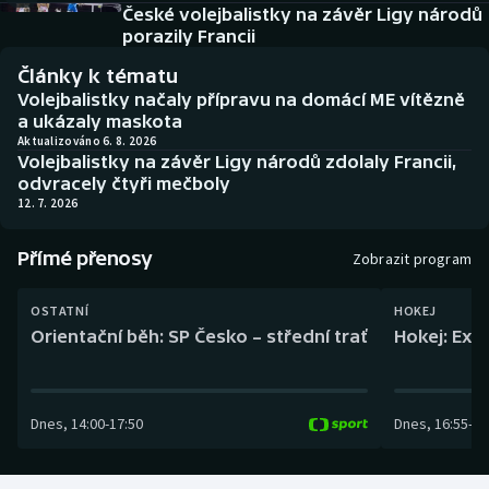
Baseball a softbal
Soutěže
České volejbalistky na závěr Ligy národů
porazily Francii
Basketbal
Historické návraty
Články k tématu
Volejbalistky načaly přípravu na domácí ME vítězně
Biatlon
Aplikace ČT sport
a ukázaly maskota
Aktualizováno 6. 8. 2026
Volejbalistky na závěr Ligy národů zdolaly Francii,
Boby a skeleton
AZ kvíz
odvracely čtyři mečboly
12. 7. 2026
Box
Přímé přenosy
Zobrazit program
Curling
OSTATNÍ
HOKEJ
Dostihy
Orientační běh: SP Česko – střední trať
Hokej: Exh
Florbal
Dnes
,
14:00
-
17:50
Dnes
,
16:55
-
19
Futsal
Golf