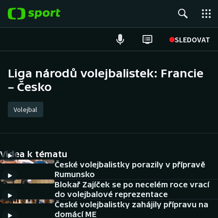
POPULÁRNÍ
SLEDOVAT
Fotbal
Liga národů volejbalistek: Francie
– Česko
Hokej
Tenis
Volejbal
Atletika
Videa k tématu
Cyklistika
České volejbalistky porazily v přípravě
Rumunsko
DALŠÍ SPORTY
Blokař Zajíček se po necelém roce vrací
do volejbalové reprezentace
Americký fotbal
NEPŘEHLÉDNĚTE
České volejbalistky zahájily přípravu na
domácí ME