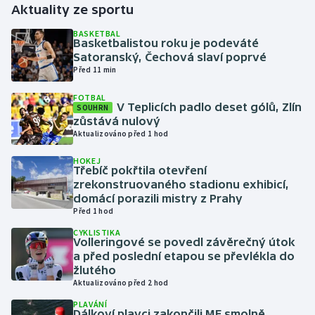
Aktuality ze sportu
Gymnastika
BASKETBAL
Basketbalistou roku je podeváté
Satoranský, Čechová slaví poprvé
Házená
Před 11 min
FOTBAL
Jezdectví
V Teplicích padlo deset gólů, Zlín
SOUHRN
zůstává nulový
Judo
Aktualizováno před 1 hod
HOKEJ
Krasobruslení
Třebíč pokřtila otevření
zrekonstruovaného stadionu exhibicí,
domácí porazili mistry z Prahy
Lezení
Před 1 hod
CYKLISTIKA
Lyže a snowboard
Volleringové se povedl závěrečný útok
a před poslední etapou se převlékla do
Moderní pětiboj
žlutého
Aktualizováno před 2 hod
Motorsport
PLAVÁNÍ
Dálkoví plavci zakončili ME smolně,