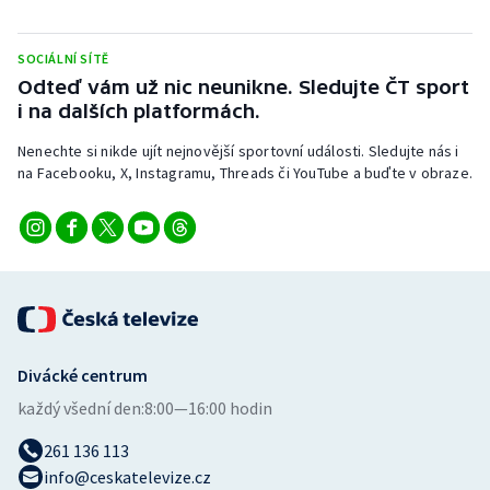
Stolní tenis
SOCIÁLNÍ SÍTĚ
Triatlon
Odteď vám už nic neunikne. Sledujte ČT sport
i na dalších platformách.
Veslování
Nenechte si nikde ujít nejnovější sportovní události. Sledujte nás i
Vodní slalom
na Facebooku, X, Instagramu, Threads či YouTube a buďte v obraze.
Volejbal
Ostatní
Divácké centrum
každý všední den:
8:00—16:00 hodin
261 136 113
info@ceskatelevize.cz