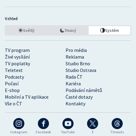
Vzhled
Světlý
Tmavý
Systém
TV program
Pro média
Živé vysílání
Reklama
TV poplatky
Studio Brno
Teletext
Studio Ostrava
Podcasty
Rada ČT
Počasí
Kariéra
E-shop
Podávání námětů
Mobilní a TV aplikace
Časté dotazy
Vše o ČT
Kontakty
Instagram
Facebook
YouTube
X
Threads