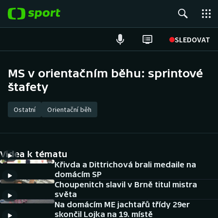
POPULÁRNÍ
SLEDOVAT
Fotbal
MS v orientačním běhu: sprintové
štafety
Hokej
Tenis
Ostatní
Orientační běh
Atletika
Videa k tématu
Cyklistika
Křivda a Dittrichová brali medaile na
domácím SP
DALŠÍ SPORTY
Choupenitch slavil v Brně titul mistra
světa
Americký fotbal
NEPŘEHLÉDNĚTE
Na domácím ME jachtařů třídy 29er
skončil Lojka na 19. místě