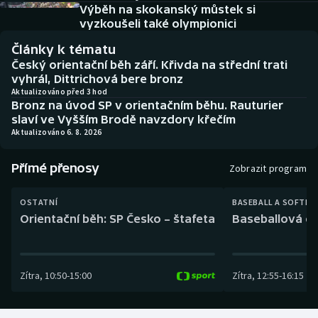
Baseball a softbal
Soutěže
Výběh na skokanský můstek si
vyzkoušeli také olympionici
Basketbal
Historické návraty
Články k tématu
Český orientační běh září. Křivda na střední trati
Biatlon
Aplikace ČT sport
vyhrál, Dittrichová bere bronz
Aktualizováno před 3 hod
Bronz na úvod SP v orientačním běhu. Rauturier
Boby a skeleton
AZ kvíz
slaví ve Vyšším Brodě navzdory křečím
Aktualizováno 6. 8. 2026
Box
Přímé přenosy
Zobrazit program
Curling
OSTATNÍ
BASEBALL A SOFTBA
Dostihy
Orientační běh: SP Česko – štafeta
Baseballová ex
Florbal
Zítra
,
10:50
-
15:00
Zítra
,
12:55
-
16:15
Futsal
Golf