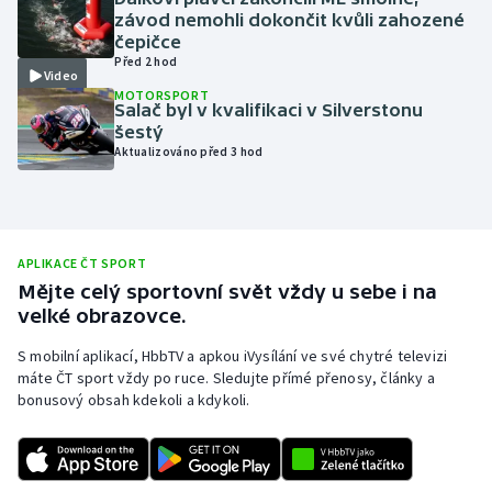
závod nemohli dokončit kvůli zahozené
Olympijské hry
čepičce
Před 2 hod
Video
Parasport
MOTORSPORT
Salač byl v kvalifikaci v Silverstonu
šestý
Plavání
Aktualizováno před 3 hod
Plážový volejbal
Ragby
APLIKACE ČT SPORT
Mějte celý sportovní svět vždy u sebe i na
Rychlobruslení
velké obrazovce.
Rychlostní kanoistika
S mobilní aplikací, HbbTV a apkou iVysílání ve své chytré televizi
máte ČT sport vždy po ruce. Sledujte přímé přenosy, články a
bonusový obsah kdekoli a kdykoli.
Short track
Sportovní střelba