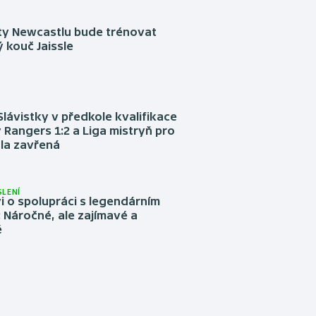
sty Newcastlu bude trénovat
 kouč Jaissle
Slávistky v předkole kvalifikace
 Rangers 1:2 a Liga mistryň pro
la zavřená
LENÍ
 o spolupráci s legendárním
Náročné, ale zajímavé a
é