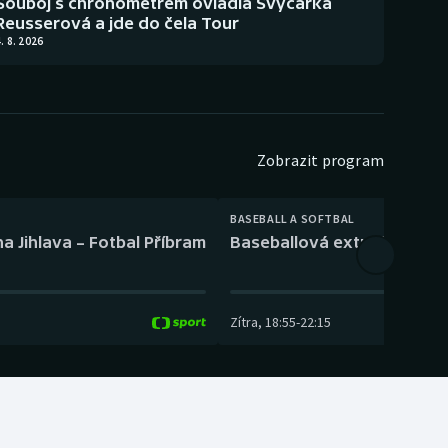
Souboj s chronometrem ovládla Švýcarka
Reusserová a jde do čela Tour
. 8. 2026
Zobrazit program
BASEBALL A SOFTBAL
a Jihlava – Fotbal Příbram
Baseballová extraliga: Tře
Zítra
,
18:55
-
22:15