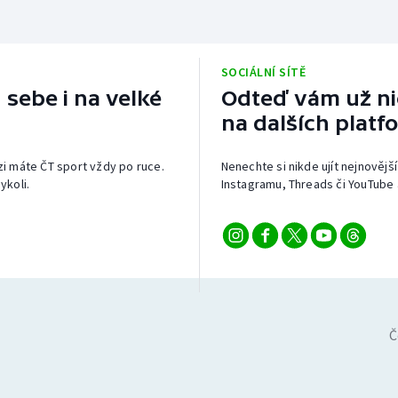
SOCIÁLNÍ SÍTĚ
 sebe i na velké
Odteď vám už nic
na dalších platf
izi máte ČT sport vždy po ruce.
Nenechte si nikde ujít nejnovější
ykoli.
Instagramu, Threads či YouTube 
Č