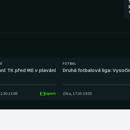
Moderní pětiboj
Triatlon
4
Motorsport
Veslování
Olympijské hry
Vodní slalom
Parasport
Volejbal
Plavání
Ostatní
NÍ
FOTBAL
ní: TK před ME v plavání
Druhá fotbalová liga: Vysočin
Plážový volejbal
12:30
-
13:00
Zítra
,
17:35
-
19:55