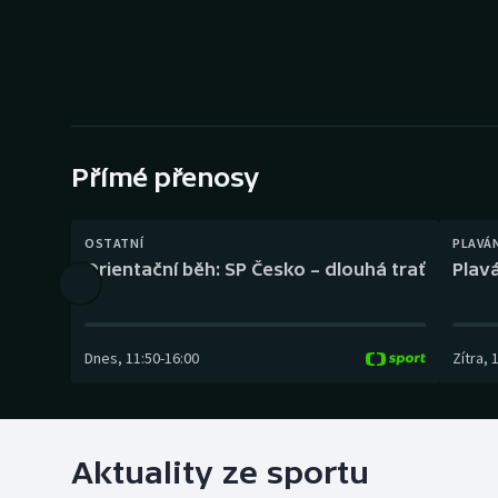
Curling
Dostihy
Florbal
Futsal
Přímé přenosy
Golf
OSTATNÍ
PLAVÁ
Orientační běh: SP Česko – dlouhá trať
Plavá
Gymnastika
Dnes
,
11:50
-
16:00
Zítra
,
Aktuality ze sportu