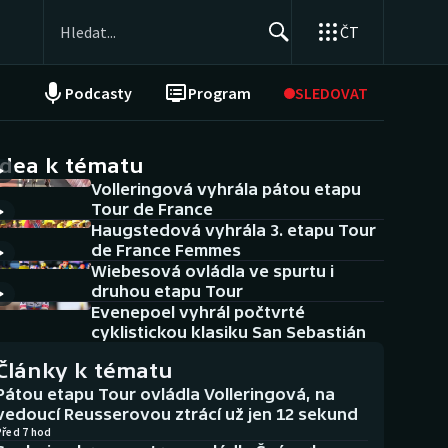
ČT
Podcasty
Program
SLEDOVAT
NEPŘEHLÉDNĚTE
Soutěže
idea k tématu
Volleringová vyhrála pátou etapu
Historické návraty
Tour de France
Haugstedová vyhrála 3. etapu Tour
Aplikace ČT sport
de France Femmes
Wiebesová ovládla ve spurtu i
AZ kvíz
druhou etapu Tour
Evenepoel vyhrál počtvrté
cyklistickou klasiku San Sebastián
Články k tématu
Pátou etapu Tour ovládla Volleringová, na
vedoucí Reusserovou ztrácí už jen 12 sekund
Před 7 hod