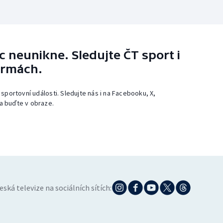
 neunikne. Sledujte ČT sport i
ormách.
 sportovní události. Sledujte nás i na Facebooku, X,
a buďte v obraze.
eská televize na sociálních sítích: