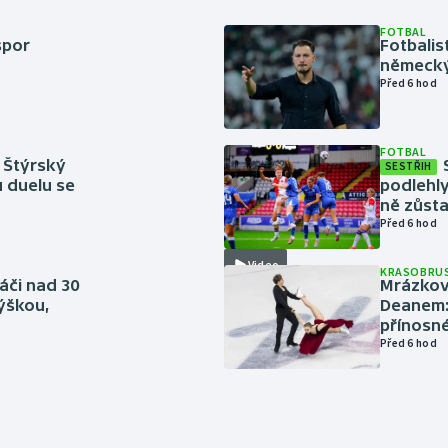
FOTBAL
spor
Fotbali
německý
Před 6 hod
FOTBAL
 Štýrský
SESTŘIH
u duelu se
podlehly
ně zůsta
Před 6 hod
Video
KRASOBRUS
áči nad 30
Mrázkovi
výškou,
Deanem: 
přínosn
Před 6 hod