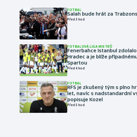
FOTBAL
Salah bude hrát za Trabzon
Před 3 hod
FOTBALOVÁ LIGA MISTRŮ
Fenerbahce Istanbul zdolalo
Hradec a je blíže případném
Spartou
Před 4 hod
FOTBAL
RFS je zkušený tým s plno hr
let, navíc s nadstandardní 
popisuje Kozel
Před 5 hod