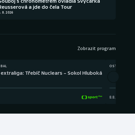
Souboj s chronometrem ovládla Švýcarka
Reusserová a jde do čela Tour
. 8. 2026
Zobrazit program
TBAL
OSTATNÍ
extraliga: Třebíč Nuclears – Sokol Hluboká
Orientační
8.8.
,
14:00
-
17: