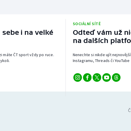
SOCIÁLNÍ SÍTĚ
 sebe i na velké
Odteď vám už nic
na dalších platf
izi máte ČT sport vždy po ruce.
Nenechte si nikde ujít nejnovější
ykoli.
Instagramu, Threads či YouTube 
Č