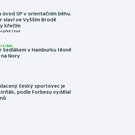
 úvod SP v orientačním běhu.
r slaví ve Vyšším Brodě
y křečím
o před 1 hod
OLEJBAL
e Sedlákem v Hamburku těsně
i na Nory
placený český sportovec je
trňák, podle Forbesu vydělal
onů