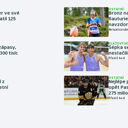
OSTATNÍ
er ve své
Bronz na
til 125
Rauturie
navzdor
Aktualizován
PLÁŽOVÝ V
zápasy,
Šépka s
300 tisíc
nestačil
Před 5 hod
OSTATNÍ
í z
Nejlépe 
etní
opět Pas
275 mili
Před 5 hod