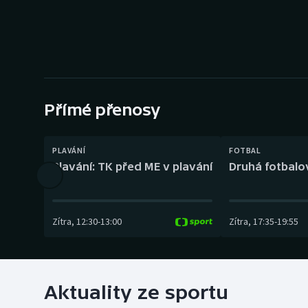
Curling
Dostihy
Florbal
Futsal
Přímé přenosy
Golf
PLAVÁNÍ
FOTBAL
Plavání: TK před ME v plavání
Druhá fotbalov
Gymnastika
Zítra
,
12:30
-
13:00
Zítra
,
17:35
-
19:55
Aktuality ze sportu