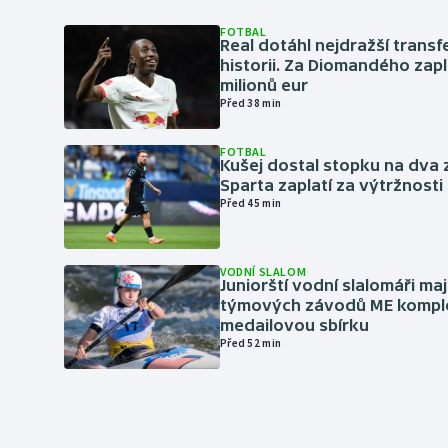
FOTBAL
Real dotáhl nejdražší transf
historii. Za Diomandého zapla
milionů eur
Před 38 min
FOTBAL
Kušej dostal stopku na dva 
Sparta zaplatí za výtržnosti 
Před 45 min
VODNÍ SLALOM
Juniorští vodní slalomáři maj
týmových závodů ME kompl
medailovou sbírku
Před 52 min