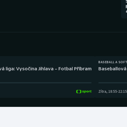
Moderní pětiboj
Triatlon
4
Motorsport
Veslování
Olympijské hry
Vodní slalom
Parasport
Volejbal
Plavání
Ostatní
BASEBALL A SOF
á liga: Vysočina Jihlava – Fotbal Příbram
Baseballová 
Plážový volejbal
Zítra
,
18:55
-
22:15