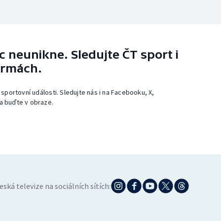
 neunikne. Sledujte ČT sport i
ormách.
 sportovní události. Sledujte nás i na Facebooku, X,
a buďte v obraze.
eská televize na sociálních sítích: