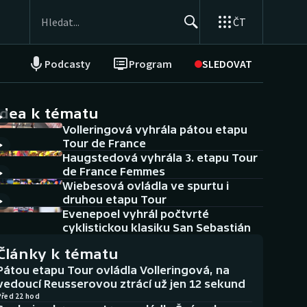
ČT
Podcasty
Program
SLEDOVAT
NEPŘEHLÉDNĚTE
Soutěže
idea k tématu
Volleringová vyhrála pátou etapu
Historické návraty
Tour de France
Haugstedová vyhrála 3. etapu Tour
Aplikace ČT sport
de France Femmes
Wiebesová ovládla ve spurtu i
AZ kvíz
druhou etapu Tour
Evenepoel vyhrál počtvrté
cyklistickou klasiku San Sebastián
Články k tématu
Pátou etapu Tour ovládla Volleringová, na
vedoucí Reusserovou ztrácí už jen 12 sekund
Před 22 hod