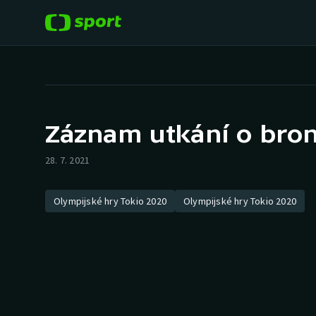
POPULÁRNÍ
DALŠÍ SPORTY
Fotbal
Americký fotbal
Záznam utkání o bron
Hokej
Baseball a softbal
28. 7. 2021
Tenis
Basketbal
Olympijské hry Tokio 2020
Olympijské hry Tokio 2020
Atletika
Biatlon
Cyklistika
Boby a skeleton
Box