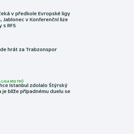
eká v předkole Evropské ligy
, Jablonec v Konferenční lize
ly s RFS
ude hrát za Trabzonspor
 LIGA MISTRŮ
ce Istanbul zdolalo Štýrský
 je blíže případnému duelu se