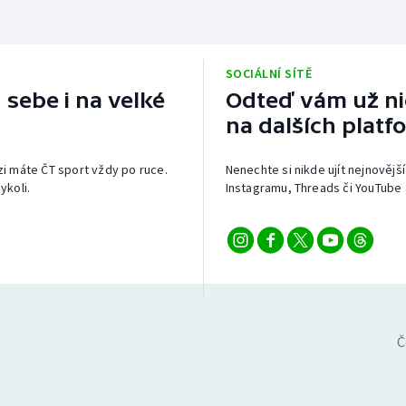
SOCIÁLNÍ SÍTĚ
 sebe i na velké
Odteď vám už nic
na dalších platf
izi máte ČT sport vždy po ruce.
Nenechte si nikde ujít nejnovější
ykoli.
Instagramu, Threads či YouTube 
Č