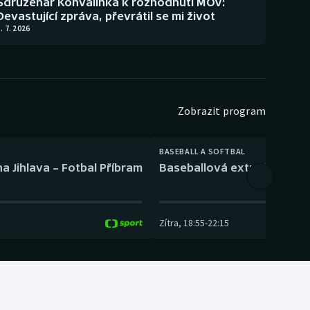
Sdruženář Konvalinka k rozhodnutí MOV:
Devastující zpráva, převrátil se mi život
. 7. 2026
Zobrazit program
BASEBALL A SOFTBAL
a Jihlava – Fotbal Příbram
Baseballová extraliga: Tře
Zítra
,
18:55
-
22:15