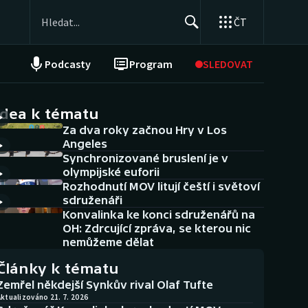
ČT
Podcasty
Program
SLEDOVAT
NEPŘEHLÉDNĚTE
Soutěže
idea k tématu
Za dva roky začnou Hry v Los
Historické návraty
Angeles
Synchronizované bruslení je v
Aplikace ČT sport
olympijské euforii
Rozhodnutí MOV litují čeští i světoví
AZ kvíz
sdruženáři
Konvalinka ke konci sdruženářů na
OH: Zdrcující zpráva, se kterou nic
nemůžeme dělat
Články k tématu
Zemřel někdejší Synkův rival Olaf Tufte
ktualizováno 21. 7. 2026