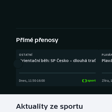
Curling
Dostihy
Florbal
Futsal
Přímé přenosy
Golf
OSTATNÍ
PLAVÁ
Orientační běh: SP Česko – dlouhá trať
Plavá
Gymnastika
Dnes
,
11:50
-
16:00
Zítra
,
Aktuality ze sportu