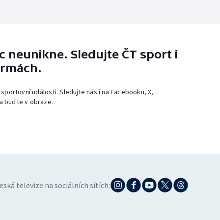
 neunikne. Sledujte ČT sport i
ormách.
 sportovní události. Sledujte nás i na Facebooku, X,
a buďte v obraze.
eská televize na sociálních sítích: