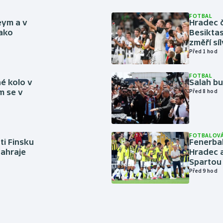
FOTBAL
eym a v
Hradec č
jako
Besiktas
změří sí
Před 1 hod
FOTBAL
é kolo v
Salah b
m se v
Před 8 hod
FOTBALOVÁ
ti Finsku
Fenerbah
zahraje
Hradec a
Spartou
Před 9 hod