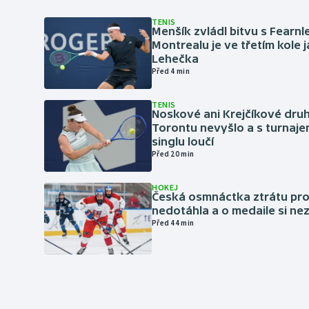
TENIS
Menšík zvládl bitvu s Fearnl
Montrealu je ve třetím kole 
Lehečka
Před 4 min
TENIS
Noskové ani Krejčíkové druh
Torontu nevyšlo a s turnaje
singlu loučí
Před 20 min
HOKEJ
Česká osmnáctka ztrátu pro
nedotáhla a o medaile si ne
Před 44 min