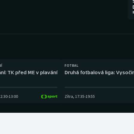
Moderní pětiboj
Triatlon
8
Motorsport
Veslování
Olympijské hry
Vodní slalom
Parasport
Volejbal
Plavání
Ostatní
NÍ
FOTBAL
ní: TK před ME v plavání
Druhá fotbalová liga: Vysočin
Plážový volejbal
12:30
-
13:00
Zítra
,
17:35
-
19:55