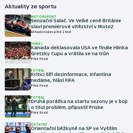
Aktuality ze sportu
Gymnastika
MOTORSPORT
Senzační Salač. Ve Velké ceně Británie
slaví premiérové vítězství v Moto2
Házená
Aktualizováno před 1 hod
Jezdectví
HOKEJ
Kanada deklasovala USA ve finále Hlinka
Gretzky Cupu a vrátila se na trůn
Judo
Před 3 hod
Krasobruslení
FOTBAL
Kritici šíří dezinformace, Infantina
nedáme, hlásí FIFA
Lezení
Před 3 hod
FOTBAL
Lyže a snowboard
Druhá porážka na startu sezony je v boji
o titul problém, připustil Priske
Moderní pětiboj
Před 4 hod
OSTATNÍ
Motorsport
Orientační běžkyně na SP ve Vyšším