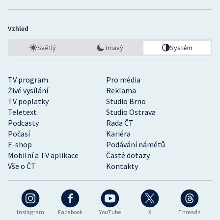
Vzhled
Světlý
Tmavý
Systém
TV program
Pro média
Živé vysílání
Reklama
TV poplatky
Studio Brno
Teletext
Studio Ostrava
Podcasty
Rada ČT
Počasí
Kariéra
E-shop
Podávání námětů
Mobilní a TV aplikace
Časté dotazy
Vše o ČT
Kontakty
Instagram
Facebook
YouTube
X
Threads