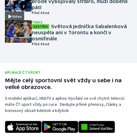
Brodě vybojovaly stříbro, muži doběhli
pátí
Olympijské hry
Před 4 hod
Video
TENIS
Parasport
Světová jednička Sabalenková
SESTŘIH
neuspěla ani v Torontu a končí v
Plavání
osmifinále
Před 4 hod
Plážový volejbal
Ragby
APLIKACE ČT SPORT
Mějte celý sportovní svět vždy u sebe i na
Rychlobruslení
velké obrazovce.
Rychlostní kanoistika
S mobilní aplikací, HbbTV a apkou iVysílání ve své chytré televizi
máte ČT sport vždy po ruce. Sledujte přímé přenosy, články a
bonusový obsah kdekoli a kdykoli.
Short track
Sportovní střelba