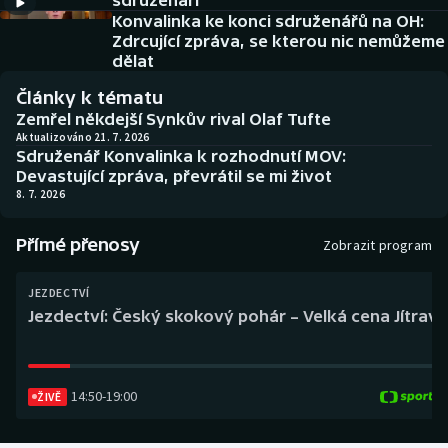
sdruženáři
Baseball a softbal
Soutěže
Konvalinka ke konci sdruženářů na OH:
Zdrcující zpráva, se kterou nic nemůžeme
Basketbal
Historické návraty
dělat
Články k tématu
Biatlon
Aplikace ČT sport
Zemřel někdejší Synkův rival Olaf Tufte
Aktualizováno 21. 7. 2026
Sdruženář Konvalinka k rozhodnutí MOV:
Boby a skeleton
AZ kvíz
Devastující zpráva, převrátil se mi život
8. 7. 2026
Box
Přímé přenosy
Zobrazit program
Curling
JEZDECTVÍ
Dostihy
Jezdectví: Český skokový pohár – Velká cena Jítravy
Florbal
14:50
-
19:00
Futsal
ŽIVĚ
Golf