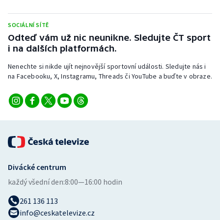
Stolní tenis
SOCIÁLNÍ SÍTĚ
Triatlon
Odteď vám už nic neunikne. Sledujte ČT sport
i na dalších platformách.
Veslování
Nenechte si nikde ujít nejnovější sportovní události. Sledujte nás i
na Facebooku, X, Instagramu, Threads či YouTube a buďte v obraze.
Vodní slalom
Volejbal
Ostatní
Divácké centrum
každý všední den:
8:00—16:00 hodin
261 136 113
info@ceskatelevize.cz