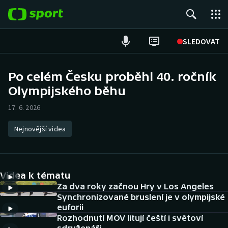
POPULÁRNÍ
SLEDOVAT
Fotbal
Po celém Česku proběhl 40. ročník
Olympijského běhu
Hokej
17. 6. 2026
Tenis
Nejnovější videa
Atletika
Cyklistika
Videa k tématu
DALŠÍ SPORTY
Za dva roky začnou Hry v Los Angeles
Synchronizované bruslení je v olympijské
euforii
Americký fotbal
NEPŘEHLÉDNĚTE
Rozhodnutí MOV litují čeští i světoví