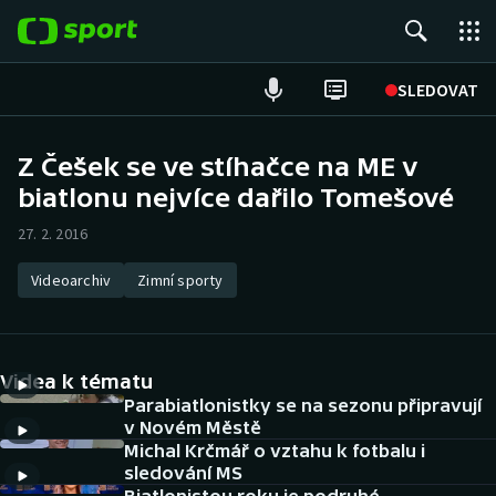
POPULÁRNÍ
SLEDOVAT
Fotbal
Z Češek se ve stíhačce na ME v
biatlonu nejvíce dařilo Tomešové
Hokej
27. 2. 2016
Tenis
Videoarchiv
Zimní sporty
Atletika
Cyklistika
Videa k tématu
DALŠÍ SPORTY
Parabiatlonistky se na sezonu připravují
v Novém Městě
Michal Krčmář o vztahu k fotbalu i
Americký fotbal
NEPŘEHLÉDNĚTE
sledování MS