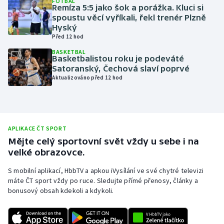
FOTBAL
Remíza 5:5 jako šok a porážka. Kluci si
Olympijské hry
spoustu věcí vyříkali, řekl trenér Plzně
Hyský
Před 12 hod
Parasport
BASKETBAL
Basketbalistou roku je podeváté
Plavání
Satoranský, Čechová slaví poprvé
Aktualizováno před 12 hod
Plážový volejbal
Ragby
APLIKACE ČT SPORT
Rychlobruslení
Mějte celý sportovní svět vždy u sebe i na
velké obrazovce.
Rychlostní kanoistika
S mobilní aplikací, HbbTV a apkou iVysílání ve své chytré televizi
máte ČT sport vždy po ruce. Sledujte přímé přenosy, články a
Short track
bonusový obsah kdekoli a kdykoli.
Sportovní střelba