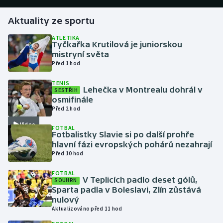
Aktuality ze sportu
Gymnastika
ATLETIKA
Tyčkařka Krutilová je juniorskou
Házená
mistryní světa
Před 1 hod
Jezdectví
TENIS
Lehečka v Montrealu dohrál v
SESTŘIH
Judo
osmifinále
Před 2 hod
Krasobruslení
Video
FOTBAL
Fotbalistky Slavie si po další prohře
Lezení
hlavní fázi evropských pohárů nezahrají
Před 10 hod
Lyže a snowboard
FOTBAL
V Teplicích padlo deset gólů,
SOUHRN
Moderní pětiboj
Sparta padla v Boleslavi, Zlín zůstává
nulový
Aktualizováno před 11 hod
Motorsport