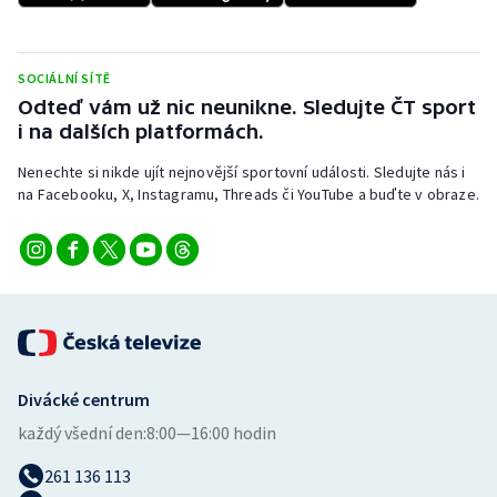
Stolní tenis
Triatlon
SOCIÁLNÍ SÍTĚ
Odteď vám už nic neunikne. Sledujte ČT sport
Veslování
i na dalších platformách.
Nenechte si nikde ujít nejnovější sportovní události. Sledujte nás i
Vodní slalom
na Facebooku, X, Instagramu, Threads či YouTube a buďte v obraze.
Volejbal
Ostatní
Divácké centrum
každý všední den:
8:00—16:00 hodin
261 136 113