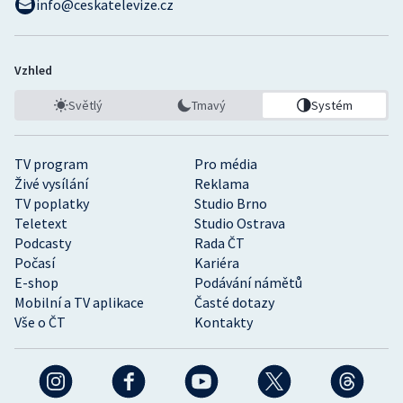
info@ceskatelevize.cz
Vzhled
Světlý
Tmavý
Systém
TV program
Pro média
Živé vysílání
Reklama
TV poplatky
Studio Brno
Teletext
Studio Ostrava
Podcasty
Rada ČT
Počasí
Kariéra
E-shop
Podávání námětů
Mobilní a TV aplikace
Časté dotazy
Vše o ČT
Kontakty