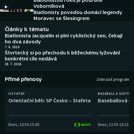
Biatlonistou roku je podruhé
Baseball a softbal
Soutěže
Voborníková
Biatlonisty povedou domácí legendy
Basketbal
Historické návraty
Moravec se Šlesingrem
Články k tématu
Biatlon
Aplikace ČT sport
Biatlonista Jacquelin si plní cyklistický sen, čekají
ho dva závody
Boby a skeleton
AZ kvíz
7. 8. 2026
Štvrtecký si po přechodu k běžeckému lyžování
konkrétní cíle nedává
Box
28. 7. 2026
Curling
Přímé přenosy
Zobrazit program
Dostihy
OSTATNÍ
BASEBALL A SOFTBA
Orientační běh: SP Česko – štafeta
Baseballová ex
Florbal
Futsal
Dnes
,
10:50
-
15:00
Dnes
,
12:55
-
16:15
Golf