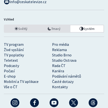
info@ceskatelevize.cz
Vzhled
Světlý
Tmavý
Systém
TV program
Pro média
Živé vysílání
Reklama
TV poplatky
Studio Brno
Teletext
Studio Ostrava
Podcasty
Rada ČT
Počasí
Kariéra
E-shop
Podávání námětů
Mobilní a TV aplikace
Časté dotazy
Vše o ČT
Kontakty