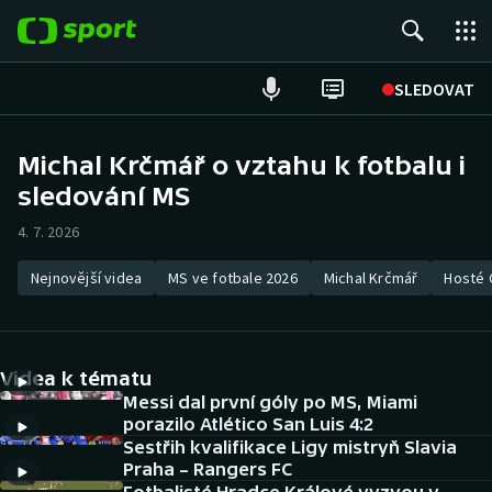
POPULÁRNÍ
SLEDOVAT
Fotbal
Michal Krčmář o vztahu k fotbalu i
sledování MS
Hokej
4. 7. 2026
Tenis
Nejnovější videa
MS ve fotbale 2026
Michal Krčmář
Hosté 
Atletika
Cyklistika
Videa k tématu
DALŠÍ SPORTY
Messi dal první góly po MS, Miami
porazilo Atlético San Luis 4:2
Sestřih kvalifikace Ligy mistryň Slavia
Americký fotbal
NEPŘEHLÉDNĚTE
Praha – Rangers FC