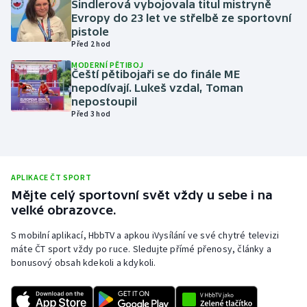
Šindlerová vybojovala titul mistryně
Evropy do 23 let ve střelbě ze sportovní
Olympijské hry
pistole
Před 2 hod
Parasport
MODERNÍ PĚTIBOJ
Čeští pětibojaři se do finále ME
Plavání
nepodívají. Lukeš vzdal, Toman
nepostoupil
Před 3 hod
Plážový volejbal
Ragby
APLIKACE ČT SPORT
Rychlobruslení
Mějte celý sportovní svět vždy u sebe i na
velké obrazovce.
Rychlostní kanoistika
S mobilní aplikací, HbbTV a apkou iVysílání ve své chytré televizi
máte ČT sport vždy po ruce. Sledujte přímé přenosy, články a
Short track
bonusový obsah kdekoli a kdykoli.
Sportovní střelba