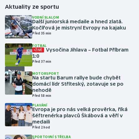
Aktuality ze sportu
Gymnastika
VODNÍ SLALOM
Další juniorská medaile a hned zlatá.
Kočířová je mistryní Evropy na kajaku
Házená
Před 35 min
Jezdectví
FOTBAL
Vysočina Jihlava – Fotbal Příbram
ŽIVĚ
1:0
Judo
Před 37 min
Video
Krasobruslení
MOTORSPORT
Na startu Barum rallye bude chybět
domácí lídr Stříteský, zotavuje se po
Lezení
nehodě
Před 58 min
Lyže a snowboard
PLAVÁNÍ
Evropa je pro nás velká prověrka, říká
šéftrenérka plavců Škábová a věří v
Moderní pětiboj
medaili
Před 2 hod
Motorsport
SPORTOVNÍ STŘELBA