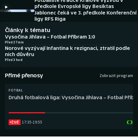
Fotbalisté Hradce Králové vyzvou v
Baseball a softbal
Soutěže
předkole Evropské ligy Besiktas
Jablonec čeká ve 3. předkole Konferenční
Basketbal
Historické návraty
ligy RFS Riga
Články k tématu
Biatlon
Aplikace ČT sport
Vysočina Jihlava – Fotbal Příbram 1:0
Před 37 min
Norové vyzývají Infantina k rezignaci, ztratil podle
Boby a skeleton
AZ kvíz
nich důvěru
Před 3 hod
Box
Přímé přenosy
Zobrazit program
Curling
FOTBAL
Dostihy
Druhá fotbalová liga: Vysočina Jihlava – Fotbal Příb
Florbal
17:35
-
19:55
Futsal
ŽIVĚ
Golf