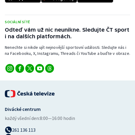
Stolní tenis
Triatlon
SOCIÁLNÍ SÍTĚ
Odteď vám už nic neunikne. Sledujte ČT sport
Veslování
i na dalších platformách.
Vodní slalom
Nenechte si nikde ujít nejnovější sportovní události. Sledujte nás i
na Facebooku, X, Instagramu, Threads či YouTube a buďte v obraze.
Volejbal
Ostatní
Divácké centrum
každý všední den:
8:00—16:00 hodin
261 136 113