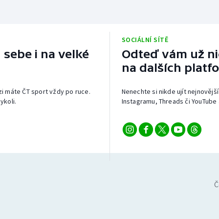
SOCIÁLNÍ SÍTĚ
 sebe i na velké
Odteď vám už nic
na dalších platf
izi máte ČT sport vždy po ruce.
Nenechte si nikde ujít nejnovější
ykoli.
Instagramu, Threads či YouTube 
Č