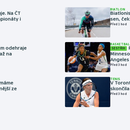
BIATLON
je. Na ČT
Biatlonis
pionáty i
sen, ček
Před 1 hod
BASKETBAL
ům odehraje
SESTŘIH
až na
Minneso
Angeles 
Před 3 hod
TENIS
y máme
V Toron
nější ze
skončila
Před 3 hod