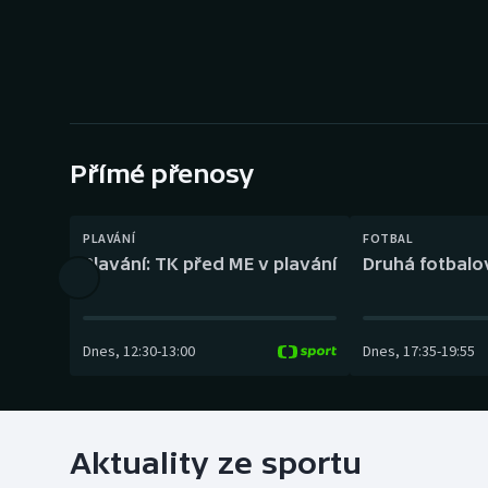
Curling
Dostihy
Florbal
Futsal
Přímé přenosy
Golf
PLAVÁNÍ
FOTBAL
Plavání: TK před ME v plavání
Druhá fotbalov
Gymnastika
Dnes
,
12:30
-
13:00
Dnes
,
17:35
-
19:55
Aktuality ze sportu