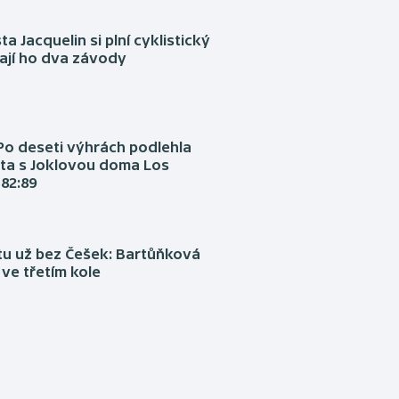
ta Jacquelin si plní cyklistický
ají ho dva závody
Po deseti výhrách podlehla
ta s Joklovou doma Los
82:89
tu už bez Češek: Bartůňková
 ve třetím kole