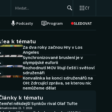
ČT
Podcasty
Program
SLEDOVAT
NEPŘEHLÉDNĚTE
Soutěže
idea k tématu
Za dva roky začnou Hry v Los
Historické návraty
Angeles
Synchronizované bruslení je v
Aplikace ČT sport
olympijské euforii
Rozhodnutí MOV litují čeští i světoví
AZ kvíz
sdruženáři
Konvalinka ke konci sdruženářů na
OH: Zdrcující zpráva, se kterou nic
nemůžeme dělat
Články k tématu
Zemřel někdejší Synkův rival Olaf Tufte
ktualizováno 21. 7. 2026