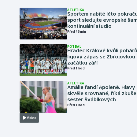
ATLETIKA
Sportem nabité léto pokraču
sport sledujte evropské šam
kontinuální studio
Před 46 min
FOTBAL
Hradec Králové kvůli pohár
ligový zápas se Zbrojovkou 
začátku září
Před 1 hod
ATLETIKA
Amálie fandí Apoleně. Hlav
skvěle srovnané, říká zkuše
sester Švábíkových
Před 1 hod
Video