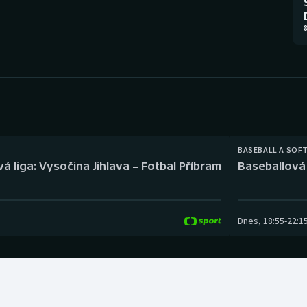
Moderní pětiboj
Triatlon
8
Motorsport
Veslování
Olympijské hry
Vodní slalom
Parasport
Volejbal
Plavání
Ostatní
BASEBALL A SOF
á liga: Vysočina Jihlava – Fotbal Příbram
Baseballová 
Plážový volejbal
Dnes
,
18:55
-
22:1