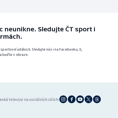
 neunikne. Sledujte ČT sport i
ormách.
 sportovní události. Sledujte nás i na Facebooku, X,
a buďte v obraze.
eská televize na sociálních sítích: