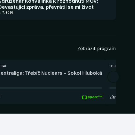
Sdruženář Konvalinka k rozhodnutí MOV:
Devastující zpráva, převrátil se mi život
. 7. 2026
Zobrazit program
TBAL
OSTATNÍ
extraliga: Třebíč Nuclears – Sokol Hluboká
Orientační
5
Zítra
,
14:00
-
17