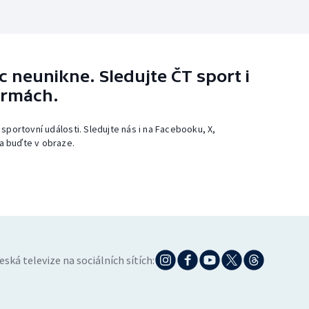
 neunikne. Sledujte ČT sport i
ormách.
 sportovní události. Sledujte nás i na Facebooku, X,
a buďte v obraze.
eská televize na sociálních sítích: