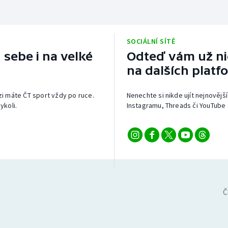
SOCIÁLNÍ SÍTĚ
 sebe i na velké
Odteď vám už nic
na dalších platf
izi máte ČT sport vždy po ruce.
Nenechte si nikde ujít nejnovější
ykoli.
Instagramu, Threads či YouTube 
Č