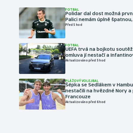
FOTBAL
Polidar dal dost možná první
Palici nemám úplně špatnou, 
Před 5 hod
FOTBAL
UEFA trvá na bojkotu soutěží 
omluva jí nestačí a Infantino
Aktualizováno před 5 hod
PLÁŽOVÝ VOLEJBAL
Šépka se Sedlákem v Hambu
nestačili na hvězdné Nory a 
Francouze
Aktualizováno před 6 hod