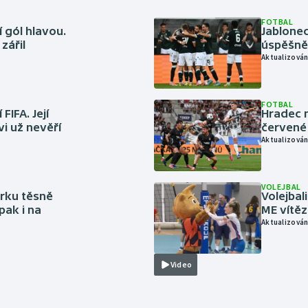
FOTBAL
 gól hlavou.
Jablonec
zářil
úspěšně 
Aktualizován
FOTBAL
FIFA. Její
Hradec n
vi už nevěří
červené
Aktualizován
VOLEJBAL
rku těsně
Volejbal
pak i na
ME vítě
Aktualizován
Video