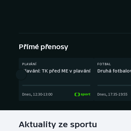
Curling
Dostihy
Florbal
Futsal
Přímé přenosy
Golf
PLAVÁNÍ
FOTBAL
Plavání: TK před ME v plavání
Druhá fotbalov
Gymnastika
Dnes
,
12:30
-
13:00
Dnes
,
17:35
-
19:55
Aktuality ze sportu