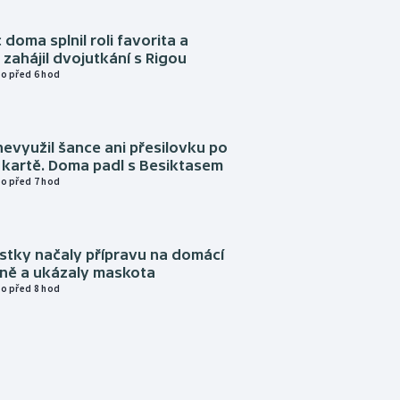
 doma splnil roli favorita a
zahájil dvojutkání s Rigou
o před 6 hod
evyužil šance ani přesilovku po
 kartě. Doma padl s Besiktasem
o před 7 hod
istky načaly přípravu na domácí
zně a ukázaly maskota
o před 8 hod