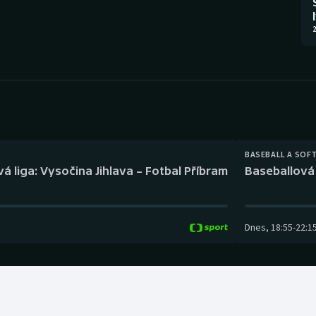
Moderní pětiboj
Triatlon
2
Motorsport
Veslování
Olympijské hry
Vodní slalom
Parasport
Volejbal
Plavání
Ostatní
BASEBALL A SOF
á liga: Vysočina Jihlava – Fotbal Příbram
Baseballová 
Plážový volejbal
Dnes
,
18:55
-
22:1