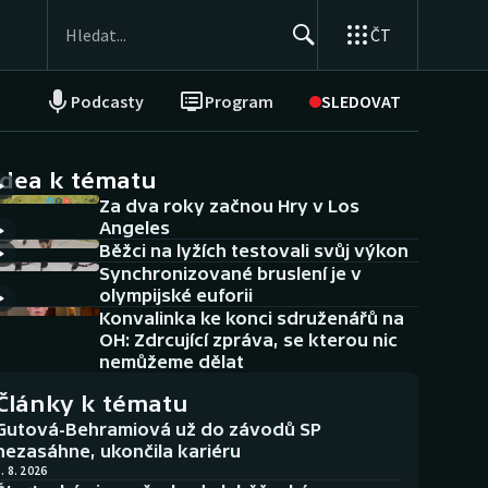
ČT
Podcasty
Program
SLEDOVAT
NEPŘEHLÉDNĚTE
Soutěže
idea k tématu
Za dva roky začnou Hry v Los
Historické návraty
Angeles
Běžci na lyžích testovali svůj výkon
Aplikace ČT sport
Synchronizované bruslení je v
olympijské euforii
AZ kvíz
Konvalinka ke konci sdruženářů na
OH: Zdrcující zpráva, se kterou nic
nemůžeme dělat
Články k tématu
Gutová-Behramiová už do závodů SP
nezasáhne, ukončila kariéru
. 8. 2026