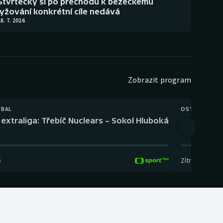
Štvrtecký si po přechodu k běžeckému
lyžování konkrétní cíle nedává
8. 7. 2026
Zobrazit program
TBAL
OSTATNÍ
extraliga: Třebíč Nuclears – Sokol Hluboká
Orientační
5
Zítra
,
14:00
-
17