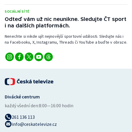
Stolní tenis
SOCIÁLNÍ SÍTĚ
Triatlon
Odteď vám už nic neunikne. Sledujte ČT sport
i na dalších platformách.
Veslování
Nenechte si nikde ujít nejnovější sportovní události. Sledujte nás i
na Facebooku, X, Instagramu, Threads či YouTube a buďte v obraze.
Vodní slalom
Volejbal
Ostatní
Divácké centrum
každý všední den:
8:00—16:00 hodin
261 136 113
info@ceskatelevize.cz