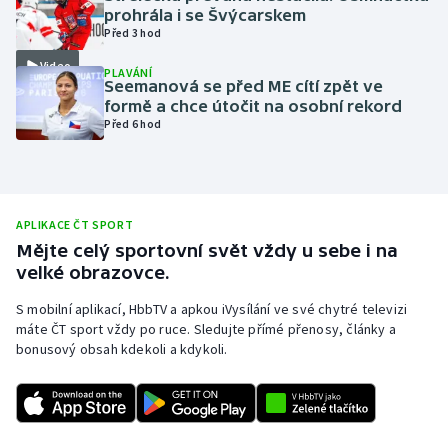
prohrála i se Švýcarskem
Olympijské hry
Před 3 hod
Video
PLAVÁNÍ
Parasport
Seemanová se před ME cítí zpět ve
formě a chce útočit na osobní rekord
Plavání
Před 6 hod
Plážový volejbal
Ragby
APLIKACE ČT SPORT
Mějte celý sportovní svět vždy u sebe i na
Rychlobruslení
velké obrazovce.
S mobilní aplikací, HbbTV a apkou iVysílání ve své chytré televizi
Rychlostní kanoistika
máte ČT sport vždy po ruce. Sledujte přímé přenosy, články a
bonusový obsah kdekoli a kdykoli.
Short track
Sportovní střelba