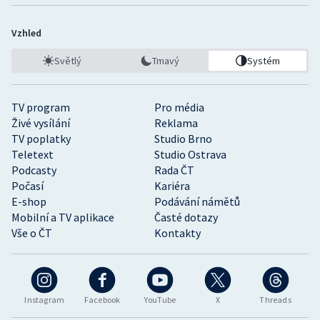
Vzhled
Světlý
Tmavý
Systém
TV program
Pro média
Živé vysílání
Reklama
TV poplatky
Studio Brno
Teletext
Studio Ostrava
Podcasty
Rada ČT
Počasí
Kariéra
E-shop
Podávání námětů
Mobilní a TV aplikace
Časté dotazy
Vše o ČT
Kontakty
Instagram
Facebook
YouTube
X
Threads