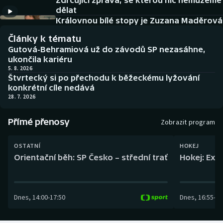
Zdrcující zpráva, se kterou nic nemůžeme
Baseball a softbal
Soutěže
dělat
Královnou bílé stopy je Zuzana Maděrová
Basketbal
Historické návraty
Články k tématu
Gutová-Behramiová už do závodů SP nezasáhne,
Biatlon
Aplikace ČT sport
ukončila kariéru
5. 8. 2026
Štvrtecký si po přechodu k běžeckému lyžování
Boby a skeleton
AZ kvíz
konkrétní cíle nedává
28. 7. 2026
Box
Přímé přenosy
Zobrazit program
Curling
OSTATNÍ
HOKEJ
Dostihy
Orientační běh: SP Česko – střední trať
Hokej: Exh
Florbal
Dnes
,
14:00
-
17:50
Dnes
,
16:55
-
19
Futsal
Golf