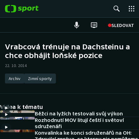
POPULÁRNÍ
SLEDOVAT
Fotbal
Vrabcová trénuje na Dachsteinu a
chce obhájit loňské pozice
Hokej
22. 10. 2014
Tenis
Archiv
Zimní sporty
Atletika
Cyklistika
Videa k tématu
DALŠÍ SPORTY
Běžci na lyžích testovali svůj výkon
Rozhodnutí MOV litují čeští i světoví
sdruženáři
Americký fotbal
NEPŘEHLÉDNĚTE
Konvalinka ke konci sdruženářů na OH: