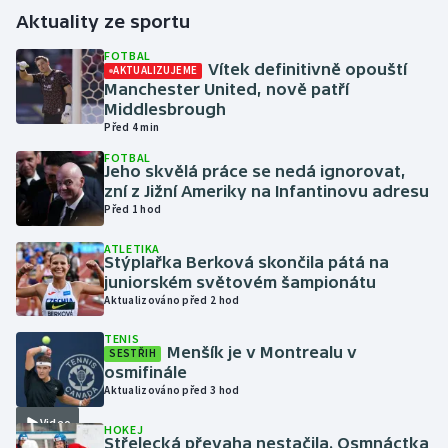
Aktuality ze sportu
Gymnastika
FOTBAL
Vítek definitivně opouští
AKTUALIZUJEME
Manchester United, nově patří
Házená
Middlesbrough
Před 4 min
Jezdectví
FOTBAL
Jeho skvělá práce se nedá ignorovat,
Judo
zní z Jižní Ameriky na Infantinovu adresu
Před 1 hod
Krasobruslení
ATLETIKA
Stýplařka Berková skončila pátá na
juniorském světovém šampionátu
Lezení
Aktualizováno před 2 hod
Lyže a snowboard
TENIS
Menšík je v Montrealu v
SESTŘIH
osmifinále
Moderní pětiboj
Aktualizováno před 3 hod
Video
Motorsport
HOKEJ
Střelecká převaha nestačila. Osmnáctka