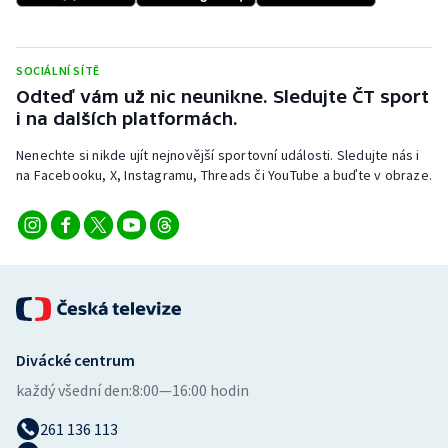
Stolní tenis
Triatlon
SOCIÁLNÍ SÍTĚ
Odteď vám už nic neunikne. Sledujte ČT sport
Veslování
i na dalších platformách.
Nenechte si nikde ujít nejnovější sportovní události. Sledujte nás i
Vodní slalom
na Facebooku, X, Instagramu, Threads či YouTube a buďte v obraze.
Volejbal
Ostatní
Divácké centrum
každý všední den:
8:00—16:00 hodin
261 136 113