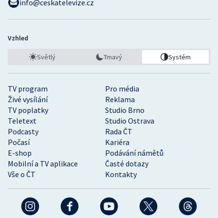
info@ceskatelevize.cz
Vzhled
Světlý
Tmavý
Systém
TV program
Pro média
Živé vysílání
Reklama
TV poplatky
Studio Brno
Teletext
Studio Ostrava
Podcasty
Rada ČT
Počasí
Kariéra
E-shop
Podávání námětů
Mobilní a TV aplikace
Časté dotazy
Vše o ČT
Kontakty