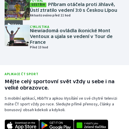
FOTBAL
Příbram otáčela proti Jihlavě,
SESTŘIH
Olympijské hry
Ústí ztratilo vedení 3:0 s Českou Lípou
Aktualizováno před 11 hod
Parasport
Video
CYKLISTIKA
Niewiadomá ovládla ikonické Mont
Plavání
Ventoux a ujala se vedení v Tour de
France
Před 13 hod
Plážový volejbal
Ragby
APLIKACE ČT SPORT
Rychlobruslení
Mějte celý sportovní svět vždy u sebe i na
velké obrazovce.
Rychlostní kanoistika
S mobilní aplikací, HbbTV a apkou iVysílání ve své chytré televizi
máte ČT sport vždy po ruce. Sledujte přímé přenosy, články a
Short track
bonusový obsah kdekoli a kdykoli.
Sportovní střelba