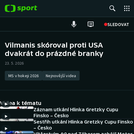
POPULÁRNÍ
SLEDOVAT
Fotbal
Vilmanis skóroval proti USA
dvakrát do prázdné branky
Hokej
23. 5. 2026
Tenis
MS v hokeji 2026
Nejnovější videa
Atletika
Cyklistika
Videa k tématu
DALŠÍ SPORTY
Záznam utkání Hlinka Gretzky Cupu
Finsko – Česko
Sestřih utkání Hlinka Gretzky Cupu Finsko
Americký fotbal
NEPŘEHLÉDNĚTE
– Česko