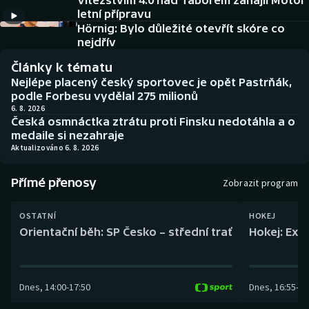
Vítězstvím 4:0 nad Táborem zahájil Motor
Baseball a softbal
Soutěže
letní přípravu
Hörnig: Bylo důležité otevřít skóre co
Basketbal
Historické návraty
nejdřív
Články k tématu
Biatlon
Aplikace ČT sport
Nejlépe placený český sportovec je opět Pastrňák,
podle Forbesu vydělal 275 milionů
Boby a skeleton
AZ kvíz
6. 8. 2026
Česká osmnáctka ztrátu proti Finsku nedotáhla a o
medaile si nezahraje
Box
Aktualizováno 6. 8. 2026
Curling
Přímé přenosy
Zobrazit program
Dostihy
OSTATNÍ
HOKEJ
Orientační běh: SP Česko – střední trať
Hokej: Exh
Florbal
Futsal
Dnes
,
14:00
-
17:50
Dnes
,
16:55
-
19
Golf