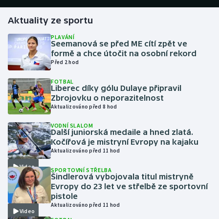
Aktuality ze sportu
Gymnastika
PLAVÁNÍ
Seemanová se před ME cítí zpět ve
Házená
formě a chce útočit na osobní rekord
Před 2 hod
Jezdectví
FOTBAL
Liberec díky gólu Dulaye připravil
Judo
Zbrojovku o neporazitelnost
Aktualizováno před 8 hod
Krasobruslení
VODNÍ SLALOM
Další juniorská medaile a hned zlatá.
Lezení
Kočířová je mistryní Evropy na kajaku
Aktualizováno před 11 hod
Lyže a snowboard
Video
SPORTOVNÍ STŘELBA
Šindlerová vybojovala titul mistryně
Moderní pětiboj
Evropy do 23 let ve střelbě ze sportovní
pistole
Aktualizováno před 11 hod
Motorsport
Video