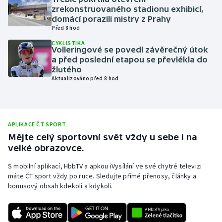
zrekonstruovaného stadionu exhibicí,
Olympijské hry
domácí porazili mistry z Prahy
Před 8 hod
Parasport
CYKLISTIKA
Volleringové se povedl závěrečný útok
a před poslední etapou se převlékla do
Plavání
žlutého
Aktualizováno před 8 hod
Plážový volejbal
Ragby
APLIKACE ČT SPORT
Rychlobruslení
Mějte celý sportovní svět vždy u sebe i na
velké obrazovce.
Rychlostní kanoistika
S mobilní aplikací, HbbTV a apkou iVysílání ve své chytré televizi
máte ČT sport vždy po ruce. Sledujte přímé přenosy, články a
Short track
bonusový obsah kdekoli a kdykoli.
Sportovní střelba