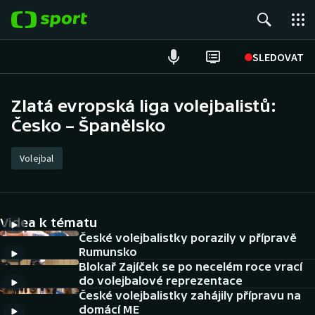
POPULÁRNÍ
SLEDOVAT
Fotbal
Zlatá evropská liga volejbalistů:
Česko – Španělsko
Hokej
Tenis
Volejbal
Atletika
Videa k tématu
Cyklistika
České volejbalistky porazily v přípravě
Rumunsko
DALŠÍ SPORTY
Blokař Zajíček se po necelém roce vrací
do volejbalové reprezentace
Americký fotbal
NEPŘEHLÉDNĚTE
České volejbalistky zahájily přípravu na
domácí ME