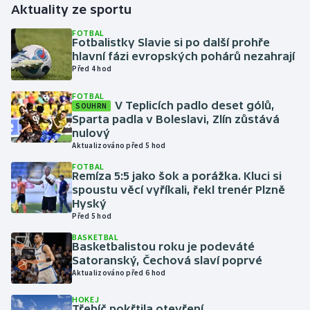
Aktuality ze sportu
Gymnastika
FOTBAL
Fotbalistky Slavie si po další prohře
hlavní fázi evropských pohárů nezahrají
Házená
Před 4 hod
FOTBAL
Jezdectví
V Teplicích padlo deset gólů,
SOUHRN
Sparta padla v Boleslavi, Zlín zůstává
Judo
nulový
Aktualizováno před 5 hod
Krasobruslení
FOTBAL
Remíza 5:5 jako šok a porážka. Kluci si
spoustu věcí vyříkali, řekl trenér Plzně
Lezení
Hyský
Před 5 hod
Lyže a snowboard
BASKETBAL
Basketbalistou roku je podeváté
Satoranský, Čechová slaví poprvé
Moderní pětiboj
Aktualizováno před 6 hod
Motorsport
HOKEJ
Třebíč pokřtila otevření