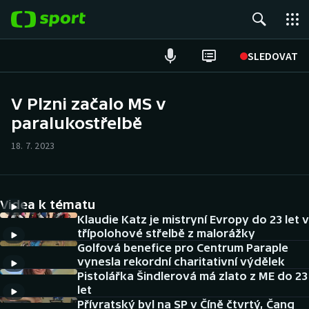
POPULÁRNÍ
SLEDOVAT
Fotbal
V Plzni začalo MS v
paralukostřelbě
Hokej
18. 7. 2023
Tenis
Atletika
Videa k tématu
Cyklistika
Klaudie Katz je mistryní Evropy do 23 let v
třípolohové střelbě z malorážky
Golfová benefice pro Centrum Paraple
DALŠÍ SPORTY
vynesla rekordní charitativní výdělek
Pistolářka Šindlerová má zlato z ME do 23
Americký fotbal
NEPŘEHLÉDNĚTE
let
Přívratský byl na SP v Číně čtvrtý, Čang