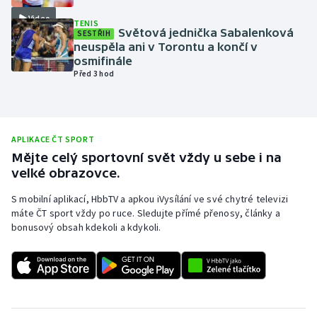
Video
Olympijské hry
TENIS
Světová jednička Sabalenková
SESTŘIH
neuspěla ani v Torontu a končí v
Parasport
osmifinále
Před 3 hod
Plavání
Plážový volejbal
APLIKACE ČT SPORT
Ragby
Mějte celý sportovní svět vždy u sebe i na
velké obrazovce.
Rychlobruslení
S mobilní aplikací, HbbTV a apkou iVysílání ve své chytré televizi
máte ČT sport vždy po ruce. Sledujte přímé přenosy, články a
Rychlostní kanoistika
bonusový obsah kdekoli a kdykoli.
Short track
Sportovní střelba