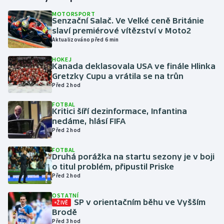
MOTORSPORT
Senzační Salač. Ve Velké ceně Británie
Gymnastika
slaví premiérové vítězství v Moto2
Aktualizováno před 6 min
Házená
HOKEJ
Kanada deklasovala USA ve finále Hlinka
Jezdectví
Gretzky Cupu a vrátila se na trůn
Před 2 hod
Judo
FOTBAL
Kritici šíří dezinformace, Infantina
Krasobruslení
nedáme, hlásí FIFA
Před 2 hod
Lezení
FOTBAL
Druhá porážka na startu sezony je v boji
Lyže a snowboard
o titul problém, připustil Priske
Před 2 hod
Moderní pětiboj
OSTATNÍ
SP v orientačním běhu ve Vyšším
ŽIVĚ
Brodě
Motorsport
Před 3 hod