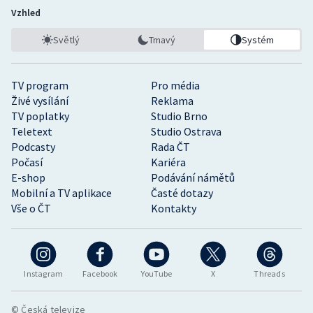
Vzhled
Světlý
Tmavý
Systém
TV program
Pro média
Živé vysílání
Reklama
TV poplatky
Studio Brno
Teletext
Studio Ostrava
Podcasty
Rada ČT
Počasí
Kariéra
E-shop
Podávání námětů
Mobilní a TV aplikace
Časté dotazy
Vše o ČT
Kontakty
Instagram
Facebook
YouTube
X
Threads
© Česká televize