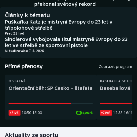
Baseball a softbal
Soutěže
překonal světový rekord
Články k tématu
Basketbal
Historické návraty
Puškařka Katz je mistryní Evropy do 23 let v
třípolohové střelbě
Biatlon
Aplikace ČT sport
Před 21 hod
Šindlerová vybojovala titul mistryně Evropy do 23
let ve střelbě ze sportovní pistole
Boby a skeleton
AZ kvíz
Aktualizováno 7. 8. 2026
Box
Přímé přenosy
Zobrazit program
Curling
OSTATNÍ
BASEBALL A SOFTBA
Orientační běh: SP Česko – štafeta
Baseballová ex
Dostihy
Florbal
10:50
-
15:00
12:55
-
16:15
ŽIVĚ
ŽIVĚ
Futsal
Aktuality ze sportu
Golf