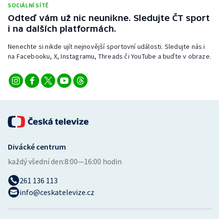
SOCIÁLNÍ SÍTĚ
Stolní tenis
Odteď vám už nic neunikne. Sledujte ČT sport
i na dalších platformách.
Triatlon
Nenechte si nikde ujít nejnovější sportovní události. Sledujte nás i
Veslování
na Facebooku, X, Instagramu, Threads či YouTube a buďte v obraze.
Vodní slalom
Volejbal
Ostatní
Divácké centrum
každý všední den:
8:00—16:00 hodin
261 136 113
info@ceskatelevize.cz