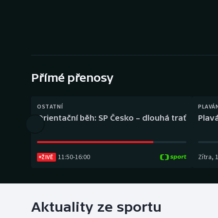
Curling
Dostihy
Florbal
Futsal
Přímé přenosy
Golf
OSTATNÍ
PLAVÁ
Orientační běh: SP Česko – dlouhá trať
Plavá
Gymnastika
11:50
-
16:00
Zítra
,
ŽIVĚ
Aktuality ze sportu