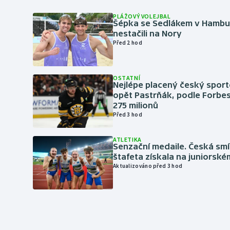
PLÁŽOVÝ VOLEJBAL
Šépka se Sedlákem v Hambu
nestačili na Nory
Před 2 hod
OSTATNÍ
Nejlépe placený český sport
opět Pastrňák, podle Forbes
275 milionů
Před 3 hod
ATLETIKA
Senzační medaile. Česká sm
štafeta získala na juniorské
Aktualizováno před 3 hod