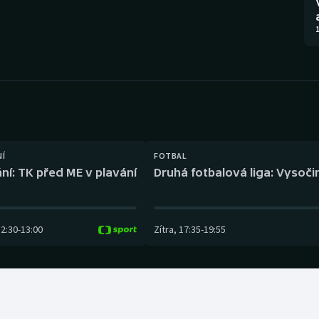
Moderní pětiboj
Triatlon
1
Motorsport
Veslování
Olympijské hry
Vodní slalom
Parasport
Volejbal
Plavání
Ostatní
NÍ
FOTBAL
ní: TK před ME v plavání
Druhá fotbalová liga: Vysočin
Plážový volejbal
12:30
-
13:00
Zítra
,
17:35
-
19:55