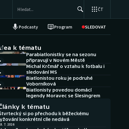
ČT
Podcasty
Program
SLEDOVAT
NEPŘEHLÉDNĚTE
Soutěže
idea k tématu
Parabiatlonistky se na sezonu
Historické návraty
připravují v Novém Městě
Michal Krčmář o vztahu k fotbalu i
Aplikace ČT sport
sledování MS
Biatlonistou roku je podruhé
AZ kvíz
Voborníková
Biatlonisty povedou domácí
legendy Moravec se Šlesingrem
Články k tématu
Štvrtecký si po přechodu k běžeckému
lyžování konkrétní cíle nedává
8. 7. 2026