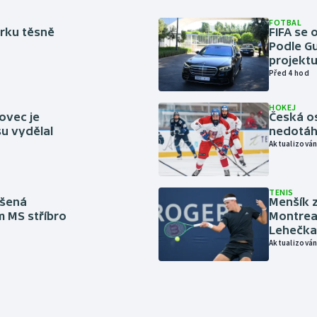
FOTBAL
rku těsně
FIFA se 
Podle Gu
projektu
Před 4 hod
HOKEJ
ovec je
Česká os
u vydělal
nedotáhl
Aktualizován
TENIS
íšená
Menšík z
m MS stříbro
Montreal
Lehečka
Aktualizován