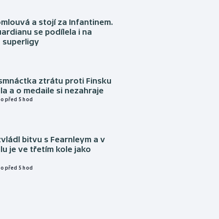
omlouvá a stojí za Infantinem.
ardianu se podílela i na
 superligy
mnáctka ztrátu proti Finsku
a a o medaile si nezahraje
o před 5 hod
vládl bitvu s Fearnleym a v
u je ve třetím kole jako
o před 5 hod