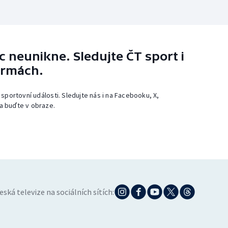
 neunikne. Sledujte ČT sport i
ormách.
 sportovní události. Sledujte nás i na Facebooku, X,
a buďte v obraze.
eská televize na sociálních sítích: