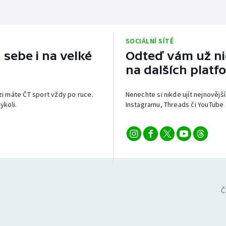
SOCIÁLNÍ SÍTĚ
 sebe i na velké
Odteď vám už nic
na dalších platf
izi máte ČT sport vždy po ruce.
Nenechte si nikde ujít nejnovější
ykoli.
Instagramu, Threads či YouTube 
Č