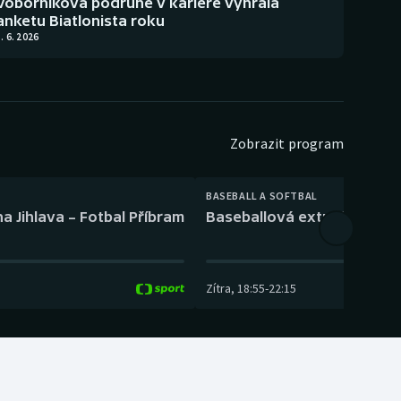
Voborníková podruhé v kariéře vyhrála
anketu Biatlonista roku
. 6. 2026
Zobrazit program
BASEBALL A SOFTBAL
a Jihlava – Fotbal Příbram
Baseballová extraliga: Tře
Zítra
,
18:55
-
22:15