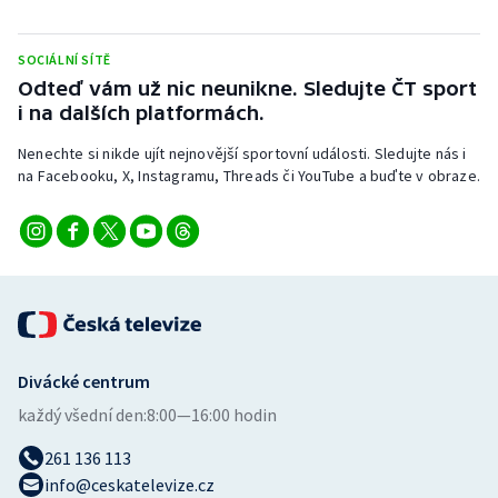
Stolní tenis
SOCIÁLNÍ SÍTĚ
Triatlon
Odteď vám už nic neunikne. Sledujte ČT sport
i na dalších platformách.
Veslování
Nenechte si nikde ujít nejnovější sportovní události. Sledujte nás i
Vodní slalom
na Facebooku, X, Instagramu, Threads či YouTube a buďte v obraze.
Volejbal
Ostatní
Divácké centrum
každý všední den:
8:00—16:00 hodin
261 136 113
info@ceskatelevize.cz