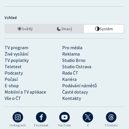
Vzhled
Světlý
Tmavý
Systém
TV program
Pro média
Živé vysílání
Reklama
TV poplatky
Studio Brno
Teletext
Studio Ostrava
Podcasty
Rada ČT
Počasí
Kariéra
E-shop
Podávání námětů
Mobilní a TV aplikace
Časté dotazy
Vše o ČT
Kontakty
Instagram
Facebook
YouTube
X
Threads