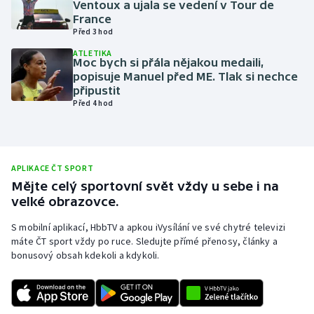
Ventoux a ujala se vedení v Tour de
France
Olympijské hry
Před 3 hod
Parasport
ATLETIKA
Moc bych si přála nějakou medaili,
popisuje Manuel před ME. Tlak si nechce
Plavání
připustit
Před 4 hod
Plážový volejbal
Ragby
APLIKACE ČT SPORT
Mějte celý sportovní svět vždy u sebe i na
Rychlobruslení
velké obrazovce.
Rychlostní kanoistika
S mobilní aplikací, HbbTV a apkou iVysílání ve své chytré televizi
máte ČT sport vždy po ruce. Sledujte přímé přenosy, články a
bonusový obsah kdekoli a kdykoli.
Short track
Sportovní střelba