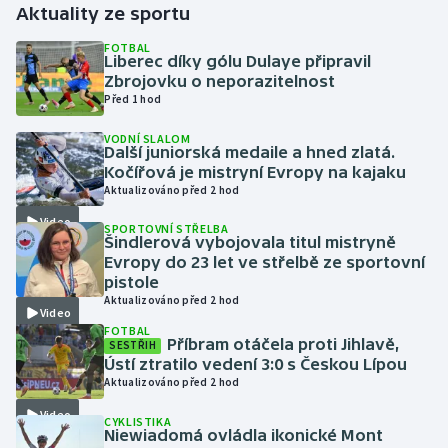
Aktuality ze sportu
Gymnastika
FOTBAL
Liberec díky gólu Dulaye připravil
Zbrojovku o neporazitelnost
Házená
Před 1 hod
VODNÍ SLALOM
Jezdectví
Další juniorská medaile a hned zlatá.
Kočířová je mistryní Evropy na kajaku
Judo
Aktualizováno před 2 hod
Video
SPORTOVNÍ STŘELBA
Krasobruslení
Šindlerová vybojovala titul mistryně
Evropy do 23 let ve střelbě ze sportovní
pistole
Lezení
Aktualizováno před 2 hod
Video
FOTBAL
Lyže a snowboard
Příbram otáčela proti Jihlavě,
SESTŘIH
Ústí ztratilo vedení 3:0 s Českou Lípou
Moderní pětiboj
Aktualizováno před 2 hod
Video
CYKLISTIKA
Motorsport
Niewiadomá ovládla ikonické Mont