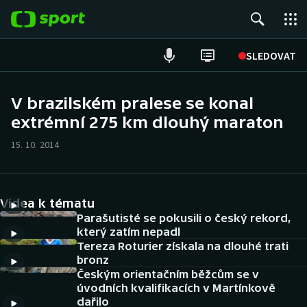
POPULÁRNÍ
SLEDOVAT
Fotbal
V brazilském pralese se konal
extrémní 275 km dlouhý maraton
Hokej
15. 10. 2014
Tenis
Atletika
Videa k tématu
Cyklistika
Parašutisté se pokusili o český rekord,
který zatím nepadl
Tereza Roturier získala na dlouhé trati
DALŠÍ SPORTY
bronz
Českým orientačním běžcům se v
Americký fotbal
NEPŘEHLÉDNĚTE
úvodních kvalifikacích v Martínkově
dařilo