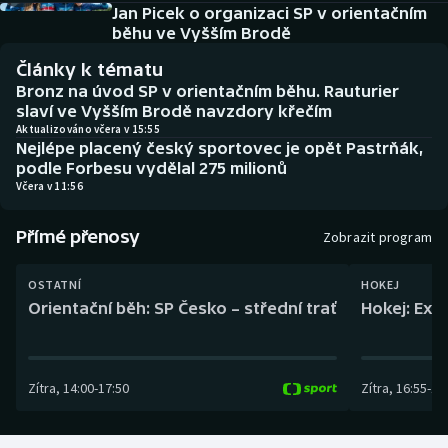
Baseball a softbal
Soutěže
Jan Picek o organizaci SP v orientačním
běhu ve Vyšším Brodě
Basketbal
Historické návraty
Články k tématu
Bronz na úvod SP v orientačním běhu. Rauturier
Biatlon
Aplikace ČT sport
slaví ve Vyšším Brodě navzdory křečím
Aktualizováno včera v 15:55
Nejlépe placený český sportovec je opět Pastrňák,
Boby a skeleton
AZ kvíz
podle Forbesu vydělal 275 milionů
Včera v 11:56
Box
Přímé přenosy
Zobrazit program
Curling
OSTATNÍ
HOKEJ
Dostihy
Orientační běh: SP Česko – střední trať
Hokej: Exh
Florbal
Zítra
,
14:00
-
17:50
Zítra
,
16:55
-
19
Futsal
Golf