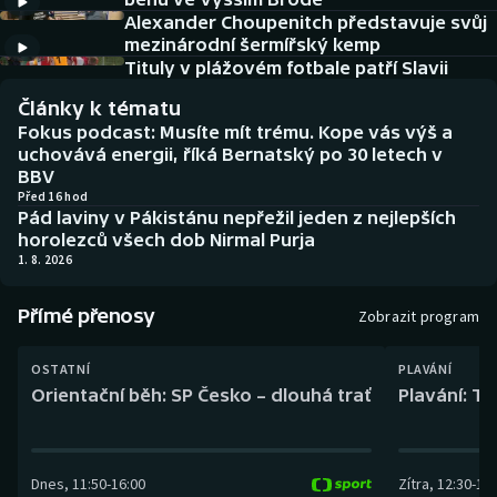
Baseball a softbal
Soutěže
Alexander Choupenitch představuje svůj
mezinárodní šermířský kemp
Basketbal
Historické návraty
Tituly v plážovém fotbale patří Slavii
Články k tématu
Biatlon
Aplikace ČT sport
Fokus podcast: Musíte mít trému. Kope vás výš a
uchovává energii, říká Bernatský po 30 letech v
Boby a skeleton
AZ kvíz
BBV
Před 16 hod
Pád laviny v Pákistánu nepřežil jeden z nejlepších
Box
horolezců všech dob Nirmal Purja
1. 8. 2026
Curling
Přímé přenosy
Zobrazit program
Dostihy
OSTATNÍ
PLAVÁNÍ
Florbal
Orientační běh: SP Česko – dlouhá trať
Plavání: TK
Futsal
Dnes
,
11:50
-
16:00
Zítra
,
12:30
-
13:
Golf