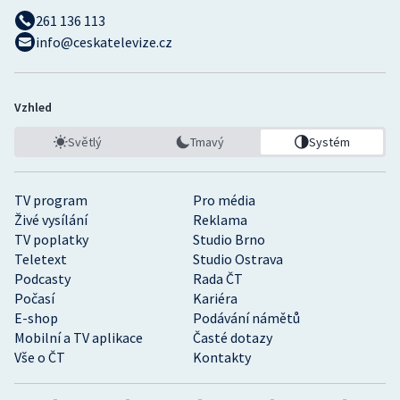
261 136 113
info@ceskatelevize.cz
Vzhled
Světlý
Tmavý
Systém
TV program
Pro média
Živé vysílání
Reklama
TV poplatky
Studio Brno
Teletext
Studio Ostrava
Podcasty
Rada ČT
Počasí
Kariéra
E-shop
Podávání námětů
Mobilní a TV aplikace
Časté dotazy
Vše o ČT
Kontakty