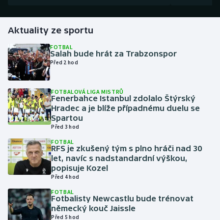
Gymnastika
Aktuality ze sportu
Házená
FOTBAL
Salah bude hrát za Trabzonspor
Před 2 hod
Jezdectví
FOTBALOVÁ LIGA MISTRŮ
Judo
Fenerbahce Istanbul zdolalo Štýrský
Hradec a je blíže případnému duelu se
Krasobruslení
Spartou
Před 3 hod
Lezení
FOTBAL
RFS je zkušený tým s plno hráči nad 30
let, navíc s nadstandardní výškou,
Lyže a snowboard
popisuje Kozel
Před 4 hod
Moderní pětiboj
FOTBAL
Fotbalisty Newcastlu bude trénovat
německý kouč Jaissle
Motorsport
Před 5 hod