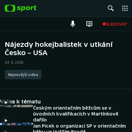
POPULÁRNÍ
SLEDOVAT
Fotbal
Nájezdy hokejbalistek v utkání
Česko – USA
Hokej
24. 6. 2026
Tenis
Nejnovější videa
Atletika
Cyklistika
Videa k tématu
DALŠÍ SPORTY
Českým orientačním běžcům se v
úvodních kvalifikacích v Martínkově
dařilo
Americký fotbal
NEPŘEHLÉDNĚTE
Jan Picek o organizaci SP v orientačním
běhu ve Vyšším Brodě