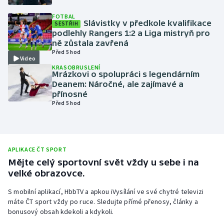
Olympijské hry
FOTBAL
Slávistky v předkole kvalifikace
SESTŘIH
podlehly Rangers 1:2 a Liga mistryň pro
Parasport
ně zůstala zavřená
Před 5 hod
Video
Plavání
KRASOBRUSLENÍ
Mrázkovi o spolupráci s legendárním
Deanem: Náročné, ale zajímavé a
Plážový volejbal
přínosné
Před 5 hod
Ragby
Rychlobruslení
APLIKACE ČT SPORT
Rychlostní kanoistika
Mějte celý sportovní svět vždy u sebe i na
velké obrazovce.
Short track
S mobilní aplikací, HbbTV a apkou iVysílání ve své chytré televizi
máte ČT sport vždy po ruce. Sledujte přímé přenosy, články a
Sportovní střelba
bonusový obsah kdekoli a kdykoli.