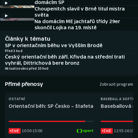
domácím SP
Baseball a softbal
Soutěže
Choupenitch slavil v Brně titul mistra
světa
Basketbal
Historické návraty
Na domácím ME jachtařů třídy 29er
skončil Lojka na 19. místě
Biatlon
Aplikace ČT sport
Články k tématu
SP v orientačním běhu ve Vyšším Brodě
Boby a skeleton
AZ kvíz
Před 3 hod
Český orientační běh září. Křivda na střední trati
vyhrál, Dittrichová bere bronz
Box
Aktualizováno před 20 hod
Curling
Přímé přenosy
Zobrazit program
Dostihy
OSTATNÍ
BASEBALL A SOFTBA
Orientační běh: SP Česko – štafeta
Baseballová ex
Florbal
Futsal
10:50
-
15:00
12:55
-
16:15
ŽIVĚ
ŽIVĚ
Golf