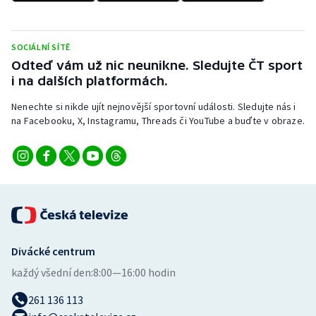
Stolní tenis
Triatlon
SOCIÁLNÍ SÍTĚ
Odteď vám už nic neunikne. Sledujte ČT sport
Veslování
i na dalších platformách.
Nenechte si nikde ujít nejnovější sportovní události. Sledujte nás i
Vodní slalom
na Facebooku, X, Instagramu, Threads či YouTube a buďte v obraze.
Volejbal
Ostatní
Divácké centrum
každý všední den:
8:00—16:00 hodin
261 136 113