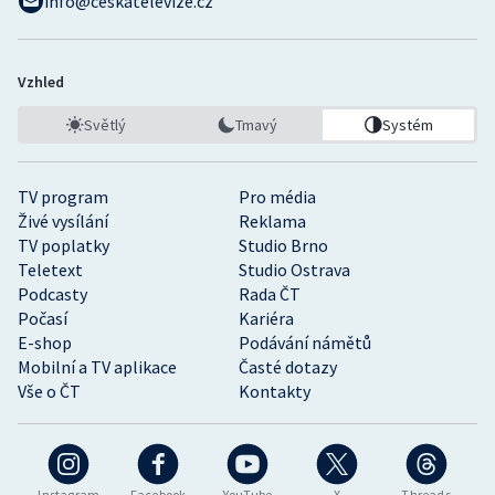
info@ceskatelevize.cz
Vzhled
Světlý
Tmavý
Systém
TV program
Pro média
Živé vysílání
Reklama
TV poplatky
Studio Brno
Teletext
Studio Ostrava
Podcasty
Rada ČT
Počasí
Kariéra
E-shop
Podávání námětů
Mobilní a TV aplikace
Časté dotazy
Vše o ČT
Kontakty
Instagram
Facebook
YouTube
X
Threads