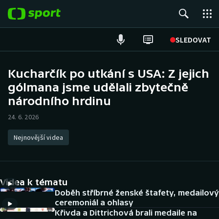
POPULÁRNÍ
SLEDOVAT
Fotbal
Kucharčík po utkání s USA: Z jejich
gólmana jsme udělali zbytečně
Hokej
národního hrdinu
Tenis
24. 6. 2026
Atletika
Nejnovější videa
Cyklistika
DALŠÍ SPORTY
Videa k tématu
Doběh stříbrné ženské štafety, medailový
Americký fotbal
NEPŘEHLÉDNĚTE
ceremoniál a ohlasy
Křivda a Dittrichová brali medaile na