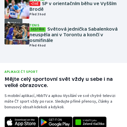
SP v orientačním běhu ve Vyšším
ŽIVĚ
Olympijské hry
Brodě
Před 3 hod
Parasport
Video
TENIS
Světová jednička Sabalenková
SESTŘIH
neuspěla ani v Torontu a končí v
Plavání
osmifinále
Před 4 hod
Plážový volejbal
Ragby
APLIKACE ČT SPORT
Rychlobruslení
Mějte celý sportovní svět vždy u sebe i na
velké obrazovce.
Rychlostní kanoistika
S mobilní aplikací, HbbTV a apkou iVysílání ve své chytré televizi
máte ČT sport vždy po ruce. Sledujte přímé přenosy, články a
Short track
bonusový obsah kdekoli a kdykoli.
Sportovní střelba