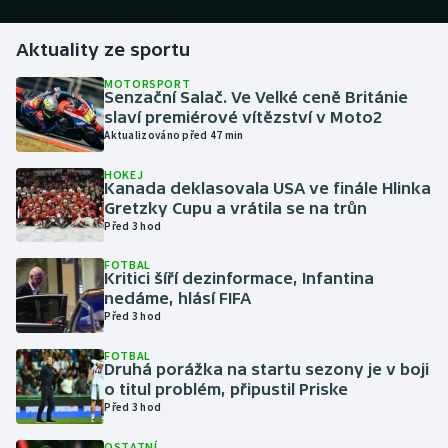
Gymnastika
Aktuality ze sportu
MOTORSPORT
Házená
Senzační Salač. Ve Velké ceně Británie
slaví premiérové vítězství v Moto2
Aktualizováno před 47 min
Jezdectví
HOKEJ
Kanada deklasovala USA ve finále Hlinka
Judo
Gretzky Cupu a vrátila se na trůn
Před 3 hod
Krasobruslení
FOTBAL
Kritici šíří dezinformace, Infantina
Lezení
nedáme, hlásí FIFA
Před 3 hod
Lyže a snowboard
FOTBAL
Druhá porážka na startu sezony je v boji
Moderní pětiboj
o titul problém, připustil Priske
Před 3 hod
Motorsport
OSTATNÍ