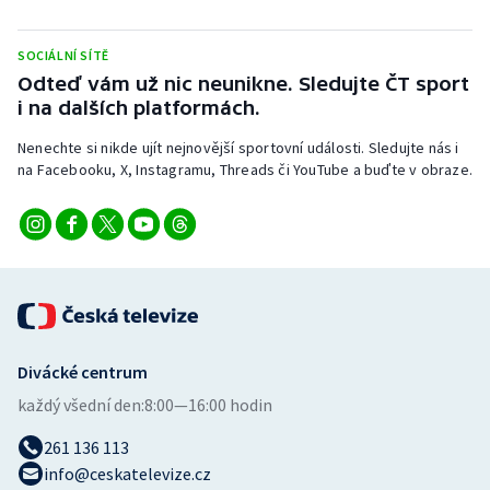
Stolní tenis
SOCIÁLNÍ SÍTĚ
Triatlon
Odteď vám už nic neunikne. Sledujte ČT sport
i na dalších platformách.
Veslování
Nenechte si nikde ujít nejnovější sportovní události. Sledujte nás i
na Facebooku, X, Instagramu, Threads či YouTube a buďte v obraze.
Vodní slalom
Volejbal
Ostatní
Divácké centrum
každý všední den:
8:00—16:00 hodin
261 136 113
info@ceskatelevize.cz