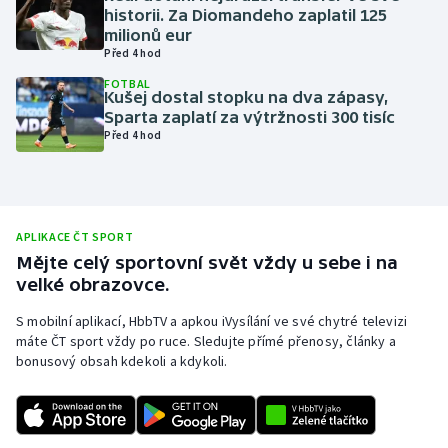
historii. Za Diomandeho zaplatil 125
Olympijské hry
milionů eur
Před 4 hod
Parasport
FOTBAL
Kušej dostal stopku na dva zápasy,
Sparta zaplatí za výtržnosti 300 tisíc
Plavání
Před 4 hod
Plážový volejbal
Ragby
APLIKACE ČT SPORT
Mějte celý sportovní svět vždy u sebe i na
Rychlobruslení
velké obrazovce.
Rychlostní kanoistika
S mobilní aplikací, HbbTV a apkou iVysílání ve své chytré televizi
máte ČT sport vždy po ruce. Sledujte přímé přenosy, články a
bonusový obsah kdekoli a kdykoli.
Short track
Sportovní střelba