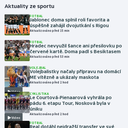
Aktuality ze sportu
Gymnastika
FOTBAL
Jablonec doma splnil roli favorita a
úspěšně zahájil dvojutkání s Rigou
Házená
Aktualizováno před 15 min
Jezdectví
FOTBAL
Hradec nevyužil šance ani přesilovku po
červené kartě. Doma padl s Besiktasem
Judo
Aktualizováno před 53 min
Krasobruslení
VOLEJBAL
Volejbalistky načaly přípravu na domácí
ME vítězně a ukázaly maskota
Lezení
Aktualizováno před 2 hod
Video
CYKLISTIKA
Lyže a snowboard
Le Courtová-Pienaarová vyhrála po
pádu 6. etapu Tour, Nosková byla v
Moderní pětiboj
úniku
Aktualizováno před 2 hod
Video
Motorsport
FOTBAL
Real dotáhl nejdražší transfer ve své