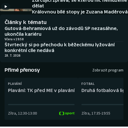
Zdrcující zpráva, se kterou nic nemůžeme
Baseball a softbal
Soutěže
dělat
Královnou bílé stopy je Zuzana Maděrová
Basketbal
Historické návraty
Články k tématu
Gutová-Behramiová už do závodů SP nezasáhne,
Biatlon
Aplikace ČT sport
ukončila kariéru
Včera v 19:58
Štvrtecký si po přechodu k běžeckému lyžování
Boby a skeleton
AZ kvíz
konkrétní cíle nedává
28. 7. 2026
Box
Přímé přenosy
Zobrazit program
Curling
PLAVÁNÍ
FOTBAL
Dostihy
Plavání: TK před ME v plavání
Druhá fotbalová liga
Florbal
Zítra
,
12:30
-
13:00
Zítra
,
17:35
-
19:55
Futsal
Golf