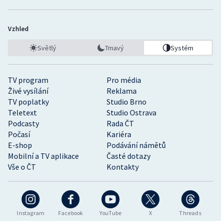
Vzhled
Světlý
Tmavý
Systém
TV program
Pro média
Živé vysílání
Reklama
TV poplatky
Studio Brno
Teletext
Studio Ostrava
Podcasty
Rada ČT
Počasí
Kariéra
E-shop
Podávání námětů
Mobilní a TV aplikace
Časté dotazy
Vše o ČT
Kontakty
Instagram
Facebook
YouTube
X
Threads