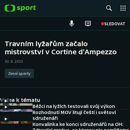
POPULÁRNÍ
SLEDOVAT
Fotbal
Travním lyžařům začalo
mistrovství v Cortine d'Ampezzo
Hokej
30. 8. 2023
Tenis
Zimní sporty
Atletika
Cyklistika
Videa k tématu
DALŠÍ SPORTY
Běžci na lyžích testovali svůj výkon
Rozhodnutí MOV litují čeští i světoví
sdruženáři
Americký fotbal
NEPŘEHLÉDNĚTE
Konvalinka ke konci sdruženářů na OH: