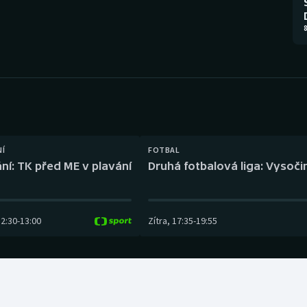
Moderní pětiboj
Triatlon
8
Motorsport
Veslování
Olympijské hry
Vodní slalom
Parasport
Volejbal
Plavání
Ostatní
NÍ
FOTBAL
ní: TK před ME v plavání
Druhá fotbalová liga: Vysočin
Plážový volejbal
12:30
-
13:00
Zítra
,
17:35
-
19:55