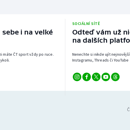
SOCIÁLNÍ SÍTĚ
 sebe i na velké
Odteď vám už nic
na dalších platf
izi máte ČT sport vždy po ruce.
Nenechte si nikde ujít nejnovější
ykoli.
Instagramu, Threads či YouTube 
Č