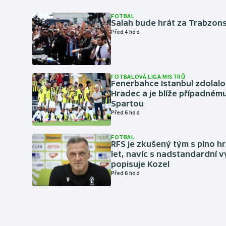
FOTBAL
Salah bude hrát za Trabzon
Před 4 hod
FOTBALOVÁ LIGA MISTRŮ
Fenerbahce Istanbul zdolalo
Hradec a je blíže případném
Spartou
Před 6 hod
FOTBAL
RFS je zkušený tým s plno hr
let, navíc s nadstandardní 
popisuje Kozel
Před 6 hod