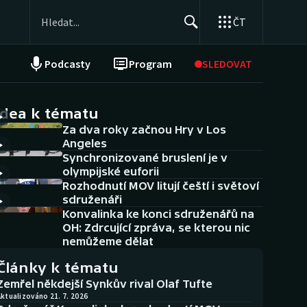
ČT
Podcasty
Program
SLEDOVAT
NEPŘEHLÉDNĚTE
Soutěže
idea k tématu
Za dva roky začnou Hry v Los
Historické návraty
Angeles
Synchronizované bruslení je v
Aplikace ČT sport
olympijské euforii
Rozhodnutí MOV litují čeští i světoví
AZ kvíz
sdruženáři
Konvalinka ke konci sdruženářů na
OH: Zdrcující zpráva, se kterou nic
nemůžeme dělat
Články k tématu
Zemřel někdejší Synkův rival Olaf Tufte
ktualizováno 21. 7. 2026