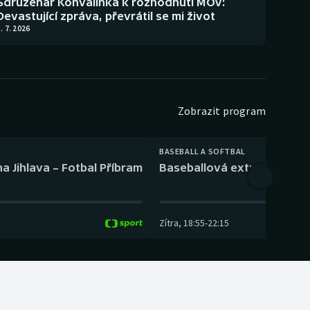
Sdruženář Konvalinka k rozhodnutí MOV:
Devastující zpráva, převrátil se mi život
. 7. 2026
Zobrazit program
BASEBALL A SOFTBAL
a Jihlava – Fotbal Příbram
Baseballová extraliga: Tře
Zítra
,
18:55
-
22:15