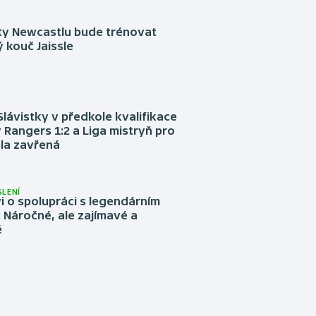
sty Newcastlu bude trénovat
 kouč Jaissle
Slávistky v předkole kvalifikace
 Rangers 1:2 a Liga mistryň pro
la zavřená
LENÍ
 o spolupráci s legendárním
Náročné, ale zajímavé a
é