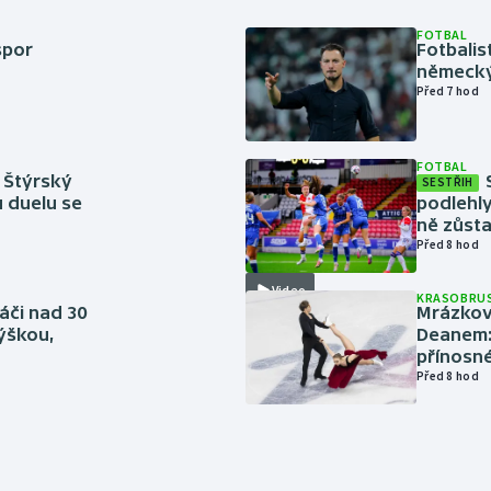
FOTBAL
spor
Fotbali
německý
Před 7 hod
FOTBAL
 Štýrský
SESTŘIH
u duelu se
podlehly
ně zůsta
Před 8 hod
Video
KRASOBRUS
áči nad 30
Mrázkovi
výškou,
Deanem: 
přínosn
Před 8 hod