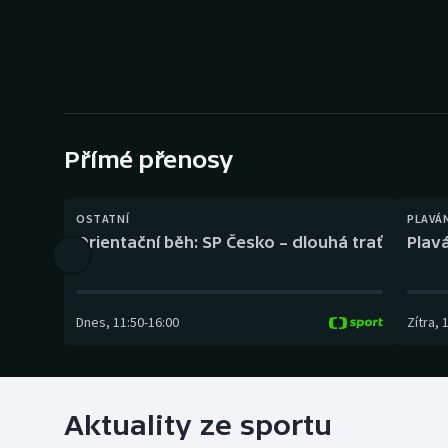
Curling
Dostihy
Florbal
Futsal
Přímé přenosy
Golf
OSTATNÍ
PLAVÁ
Orientační běh: SP Česko – dlouhá trať
Plavá
Gymnastika
Dnes
,
11:50
-
16:00
Zítra
,
Aktuality ze sportu