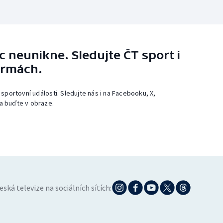
 neunikne. Sledujte ČT sport i
ormách.
 sportovní události. Sledujte nás i na Facebooku, X,
a buďte v obraze.
eská televize na sociálních sítích: